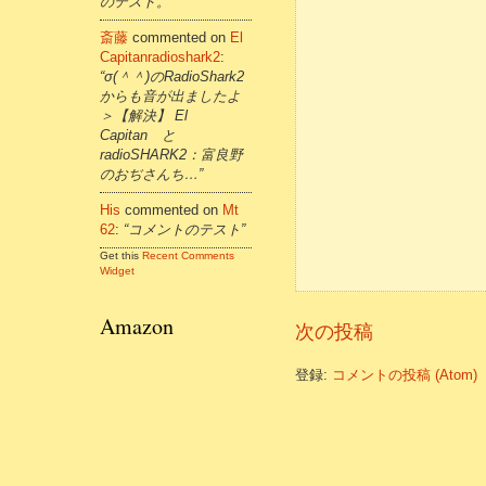
のテスト。”
斎藤
commented on
El
Capitanradioshark2
:
“σ(＾＾)のRadioShark2
からも音が出ましたよ
＞【解決】 El
Capitan と
radioSHARK2：富良野
のおぢさんち…”
His
commented on
Mt
62
:
“コメントのテスト”
Get this
Recent Comments
Widget
Amazon
次の投稿
登録:
コメントの投稿 (Atom)