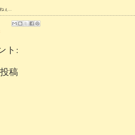
ぇ...
録
ント:
投稿