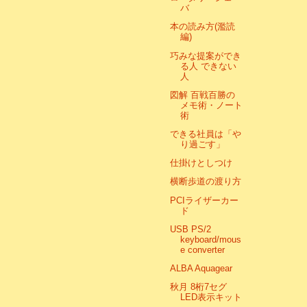
バ
本の読み方(濫読
編)
巧みな提案ができ
る人 できない
人
図解 百戦百勝の
メモ術・ノート
術
できる社員は「や
り過ごす」
仕掛けとしつけ
横断歩道の渡り方
PCIライザーカー
ド
USB PS/2
keyboard/mous
e converter
ALBA Aquagear
秋月 8桁7セグ
LED表示キット