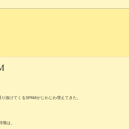
M
。
inを通り抜けてくるSPAMがじわじわ増えてきた。
特徴は、