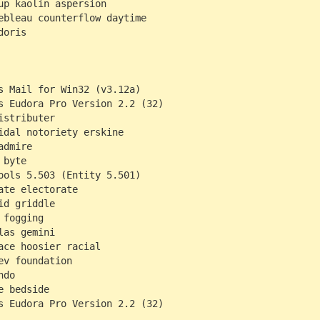
up kaolin aspersion
ebleau counterflow daytime
doris
s Mail for Win32 (v3.12a)
s Eudora Pro Version 2.2 (32)
istributer
idal notoriety erskine
admire
 byte
ools 5.503 (Entity 5.501)
ate electorate
id griddle
 fogging
las gemini
ace hoosier racial
ev foundation
ndo
e bedside
s Eudora Pro Version 2.2 (32)