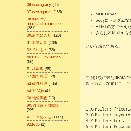
06.weblog-any
(88)
07.weblog-tech
(185)
MULTIPART
08.security
bodyにランダム
memo/admin memo
HTMLの方に伝え
(381)
さらにX-Maile
30.お気に入り
(123)
31.お買い物
(209)
という感じである。
32.旨いもの
(58)
40.OBU/LinkStation
(56)
51.小料理
(55)
52.創作料理
(38)
年明け後に来たSPAMのX-
53.硬件料理
(135)
以下のような感じで、も
54.19AQ5
(41)
60.地質調査
(16)
90.独り言・自戒録
1:X-Mailer: friedri
(339)
2:X-Mailer: maynard
91.日々のメモ
(1114)
4:X-Mailer: burma
92.FAQ
(1)
5:X-Mailer: Pegasus