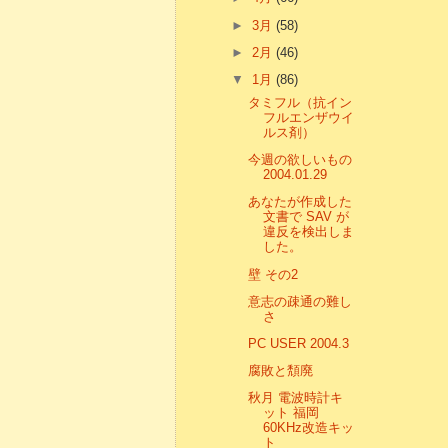
►
3月
(58)
►
2月
(46)
▼
1月
(86)
タミフル（抗イン
フルエンザウイ
ルス剤）
今週の欲しいもの
2004.01.29
あなたが作成した
文書で SAV が
違反を検出しま
した。
壁 その2
意志の疎通の難し
さ
PC USER 2004.3
腐敗と頽廃
秋月 電波時計キ
ット 福岡
60KHz改造キッ
ト