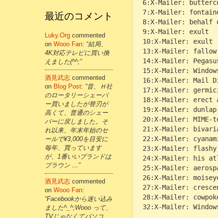
6:X-Mailer: butterc
7:X-Mailer: fontain
最近のコメント
8:X-Mailer: behalf 
9:X-Mailer: exult
Luky.org
commented
10:X-Mailer: exult
on
Wooo Fan
:
“結局、
13:X-Mailer: fallow
4K対応テレビに買い換
14:X-Mailer: Pegasu
えました(^^;”
15:X-Mailer: Window
酒見武志
commented
16:X-Mailer: Mail D
on
Blog Post
:
“昔、Ｈ社
17:X-Mailer: germic
のロータリーシェーバ
18:X-Mailer: erect 
ー買いましたが替刃が
19:X-Mailer: dunlap
高くて、普通のシェー
20:X-Mailer: MIME-t
バーに戻しました。そ
21:X-Mailer: bivari
れ以来、年末年始のセ
22:X-Mailer: cyanam
ールで¥3,000を目安に
毎年、買っています
23:X-Mailer: flashy
が、1番いいブランドは
24:X-Mailer: his at
ブラウン …”
25:X-Mailer: aerosp
26:X-Mailer: moisey
酒見武志
commented
27:X-Mailer: cresce
on
Wooo Fan
:
28:X-Mailer: cowpok
“Facebookから迷い込み
32:X-Mailer: Window
ました^_^;Wooo って、
TVじゃなくてパソコ