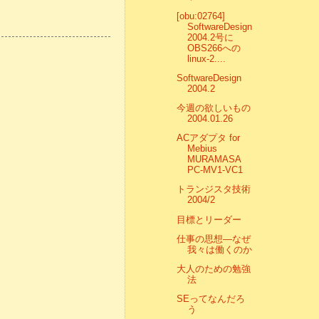
[obu:02764]
SoftwareDesign
2004.2号に
OBS266への
linux-2....
SoftwareDesign
2004.2
今週の欲しいもの
2004.01.26
ACアダプタ for
Mebius
MURAMASA
PC-MV1-VC1
トランジスタ技術
2004/2
目標とリーダー
仕事の思想―なぜ
我々は働くのか
大人のための勉強
法
SEってなんだろ
う