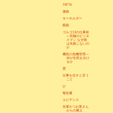
74F74
価格
キーホルダー
眼鏡
ゴルゴ13の仕事術
―究極のビジネ
スマン なぜ彼
は失敗しないの
か
機長の危機管理―
何が生死を分け
るか
壁
仕事を任すと言う
こと
ひ
報告書
エビデンス
先輩かつお客さん
からの教え