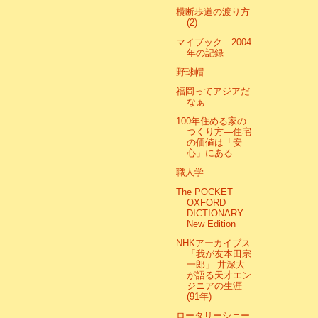
横断歩道の渡り方
(2)
マイブック―2004
年の記録
野球帽
福岡ってアジアだ
なぁ
100年住める家の
つくり方―住宅
の価値は「安
心」にある
職人学
The POCKET
OXFORD
DICTIONARY
New Edition
NHKアーカイブス
「我が友本田宗
一郎」 井深大
が語る天才エン
ジニアの生涯
(91年)
ロータリーシェー