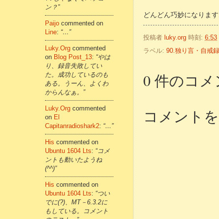
ン？”
どんどん巧妙になりますね
Paijo
commented on
Line
:
“…”
投稿者
luky.org
時刻:
6:53
Luky.org
commented
ラベル:
90.独り言・自戒
on
Blog Post_13
:
“やは
り、録音失敗してい
0 件のコメ
た。成功しているのも
ある。うーん、よくわ
からんなぁ。”
Luky.org
commented
コメントを
on
El
Capitanradioshark2
:
“…”
His
commented on
Ubuntu 1604 Lts
:
“コメ
ントも動いたようね
(^^)”
His
commented on
Ubuntu 1604 Lts
:
“つい
でに(?)、MT－6.3.2に
もしている。コメント