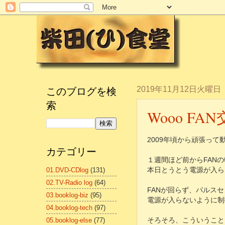
このブログを検
2019年11月12日火曜日
索
Wooo FA
2009年頃から頑張って
カテゴリー
１週間ほど前からFAN
01.DVD-CDlog
(131)
本日とうとう電源が入ら
02.TV-Radio log
(64)
FANが回らず、パルス
03.booklog-biz
(95)
電源が入らないように制
04.booklog-tech
(97)
05.booklog-else
(77)
そろそろ、こういうことも