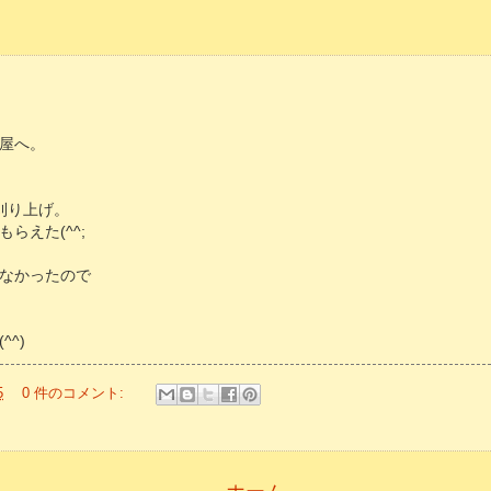
屋へ。
刈り上げ。
らえた(^^;
なかったので
^)
5
0 件のコメント: