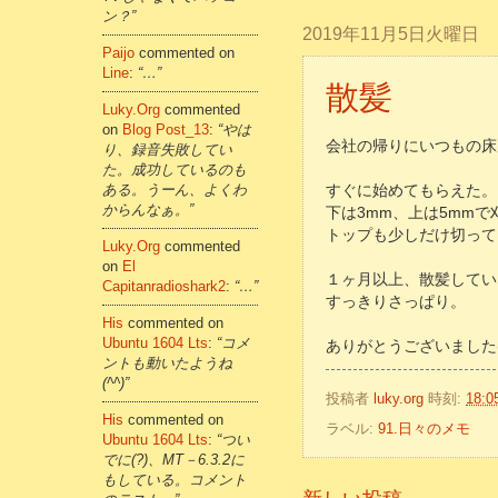
ン？”
2019年11月5日火曜日
Paijo
commented on
Line
:
“…”
散髪
Luky.org
commented
on
Blog Post_13
:
“やは
会社の帰りにいつもの床
り、録音失敗してい
た。成功しているのも
ある。うーん、よくわ
すぐに始めてもらえた。
からんなぁ。”
下は3mm、上は5mmで
トップも少しだけ切っても
Luky.org
commented
on
El
１ヶ月以上、散髪してい
Capitanradioshark2
:
“…”
すっきりさっぱり。
His
commented on
Ubuntu 1604 Lts
:
“コメ
ありがとうございました(^
ントも動いたようね
(^^)”
投稿者
luky.org
時刻:
18:0
His
commented on
ラベル:
91.日々のメモ
Ubuntu 1604 Lts
:
“つい
でに(?)、MT－6.3.2に
もしている。コメント