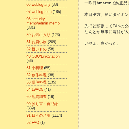
一昨日Amazonで純正
06.weblog-any
(88)
07.weblog-tech
(185)
本日夕方、良いタイミング
08.security
memo/admin memo
先ほど頑張ってFANの
(381)
なんとか無事に電源が入
30.お気に入り
(123)
31.お買い物
(209)
いやぁ、良かった。
32.旨いもの
(58)
40.OBU/LinkStation
(56)
51.小料理
(55)
52.創作料理
(38)
53.硬件料理
(135)
54.19AQ5
(41)
60.地質調査
(16)
90.独り言・自戒録
(339)
91.日々のメモ
(1114)
92.FAQ
(1)