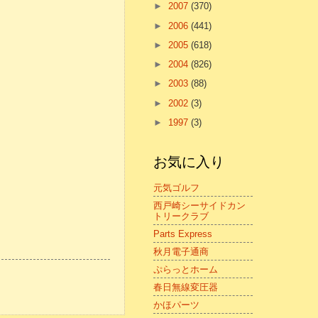
►
2007
(370)
►
2006
(441)
►
2005
(618)
►
2004
(826)
►
2003
(88)
►
2002
(3)
►
1997
(3)
お気に入り
元気ゴルフ
西戸崎シーサイドカン
トリークラブ
Parts Express
秋月電子通商
ぷらっとホーム
春日無線変圧器
かほパーツ