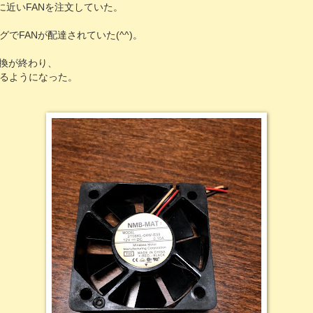
品に近いFANを注文していた。
でFANが配達されていた(^^)。
交換が終わり、
るようになった。