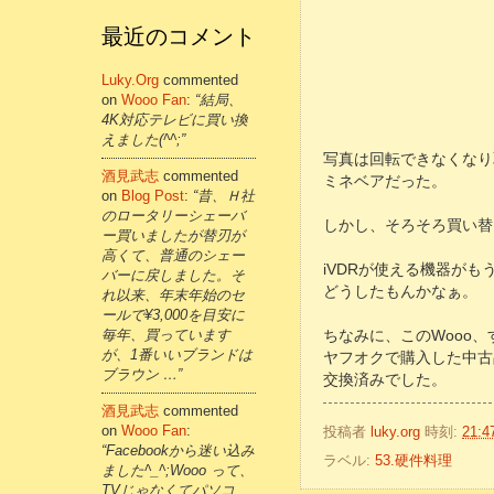
最近のコメント
Luky.org
commented
on
Wooo Fan
:
“結局、
4K対応テレビに買い換
えました(^^;”
写真は回転できなくなり
酒見武志
commented
ミネベアだった。
on
Blog Post
:
“昔、Ｈ社
のロータリーシェーバ
しかし、そろそろ買い替
ー買いましたが替刃が
高くて、普通のシェー
iVDRが使える機器が
バーに戻しました。そ
どうしたもんかなぁ。
れ以来、年末年始のセ
ールで¥3,000を目安に
毎年、買っています
ちなみに、このWooo、
が、1番いいブランドは
ヤフオクで購入した中古
ブラウン …”
交換済みでした。
酒見武志
commented
on
Wooo Fan
:
投稿者
luky.org
時刻:
21:4
“Facebookから迷い込み
ラベル:
53.硬件料理
ました^_^;Wooo って、
TVじゃなくてパソコ