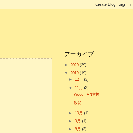
アーカイブ
►
2020
(29)
▼
2019
(19)
►
12月
(3)
▼
11月
(2)
Wooo FAN交換
散髪
►
10月
(1)
►
9月
(1)
►
8月
(3)