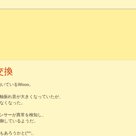
N交換
動いているWooo。
の軸振れ音が大きくなっていたが、
なくなった。
センサーが異常を検知し、
御しているようだ。
あろうかと(^^;、