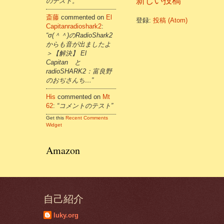
新しい投稿
のテスト。”
斎藤
commented on
El
登録:
投稿 (Atom)
Capitanradioshark2
:
“σ(＾＾)のRadioShark2
からも音が出ましたよ
＞【解決】 El
Capitan と
radioSHARK2：富良野
のおぢさんち…”
His
commented on
Mt
62
:
“コメントのテスト”
Get this
Recent Comments
Widget
Amazon
自己紹介
luky.org