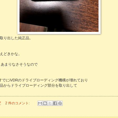
取り出した純正品。
えどきかな。
もうあまりなさそうなので
すでにiVDRのドライブローディング機構が壊れており
品からドライブローディング部分を取り出して
7
2 件のコメント: