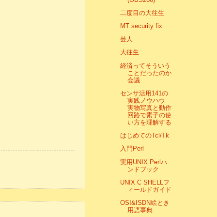
二度目の大往生
MT security fix
芸人
大往生
経済ってそういう
ことだったのか
会議
センサ活用141の
実践ノウハウ―
実物写真と動作
回路で素子の使
い方を理解する
はじめてのTcl/Tk
入門Perl
実用UNIX Perlハ
ンドブック
UNIX C SHELLフ
ィールドガイド
OSI&ISDN絵とき
用語事典