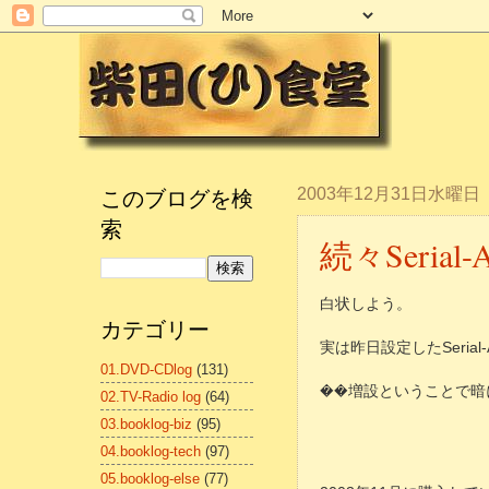
このブログを検
2003年12月31日水曜日
索
続々Serial
白状しよう。
カテゴリー
実は昨日設定したSerial
01.DVD-CDlog
(131)
��増設ということで暗
02.TV-Radio log
(64)
03.booklog-biz
(95)
04.booklog-tech
(97)
05.booklog-else
(77)