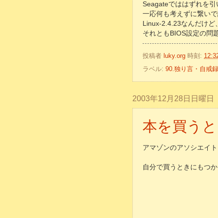
Seagateでははずれを
一応何も考えずに繋いで
Linux-2.4.23なん
それともBIOS設定の
投稿者
luky.org
時刻:
12:3
ラベル:
90.独り言・自戒
2003年12月28日日曜日
本を買うと
アマゾンのアソシエイト
自分で買うときにもつかお