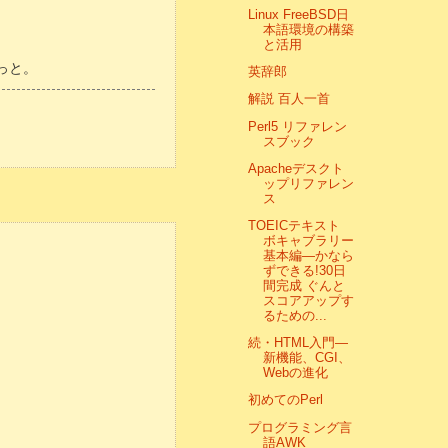
Linux FreeBSD日
本語環境の構築
と活用
っと。
英辞郎
解説 百人一首
Perl5 リファレン
スブック
Apacheデスクト
ップリファレン
ス
TOEICテキスト
ボキャブラリー
基本編―かなら
ずできる!30日
間完成 ぐんと
スコアアップす
るための...
続・HTML入門―
新機能、CGI、
Webの進化
初めてのPerl
プログラミング言
語AWK