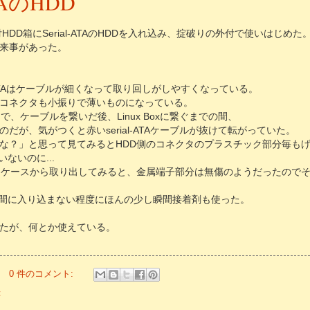
ATAのHDD
HDD箱にSerial-ATAのHDDを入れ込み、掟破りの外付で使いはじめた
来事があった。
l-ATAはケーブルが細くなって取り回しがしやすくなっている。
コネクタも小振りで薄いものになっている。
で、ケーブルを繋いだ後、Linux Boxに繋ぐまでの間、
だが、気がつくと赤いserial-ATAケーブルが抜けて転がっていた。
な？」と思って見てみるとHDD側のコネクタのプラスチック部分毎もげて
ないのに...
をケースから取り出してみると、金属端子部分は無傷のようだったので
間に入り込まない程度にほんの少し瞬間接着剤も使った。
たが、何とか使えている。
0 件のコメント:
録