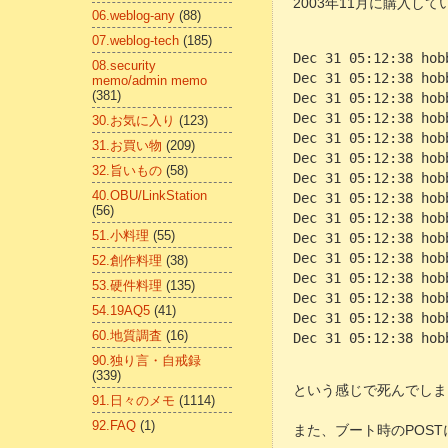
2003年11月に購入し
06.weblog-any
(88)
07.weblog-tech
(185)
Dec 31 05:12:38 hob
08.security
Dec 31 05:12:38 hob
memo/admin memo
(381)
Dec 31 05:12:38 hob
Dec 31 05:12:38 hob
30.お気に入り
(123)
Dec 31 05:12:38 hob
31.お買い物
(209)
Dec 31 05:12:38 hob
32.旨いもの
(58)
Dec 31 05:12:38 hob
40.OBU/LinkStation
Dec 31 05:12:38 hob
(56)
Dec 31 05:12:38 hob
51.小料理
(55)
Dec 31 05:12:38 hob
Dec 31 05:12:38 hob
52.創作料理
(38)
Dec 31 05:12:38 hob
53.硬件料理
(135)
Dec 31 05:12:38 hob
54.19AQ5
(41)
Dec 31 05:12:38 hob
60.地質調査
(16)
Dec 31 05:12:38 hob
90.独り言・自戒録
(339)
という感じで死んでしま
91.日々のメモ
(1114)
92.FAQ
(1)
また、ブート時のPOST