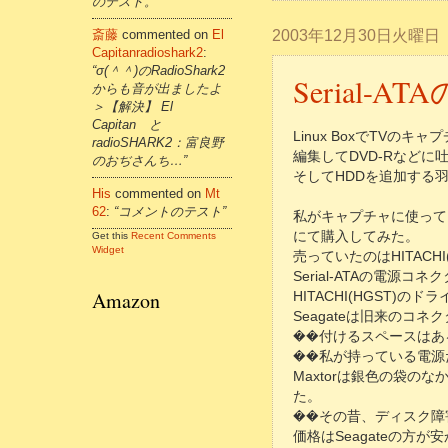
のテスト。”
2003年12月30日火曜日
斎藤
commented on
El
Capitanradioshark2
:
“σ(＾＾)のRadioShark2
Serial-
からも音が出ましたよ
＞【解決】 El
Capitan と
Linux BoxでTV
radioSHARK2：富良野
編集してDVD-Rなど
のおぢさんち…”
そしてHDDを追加する羽目
His
commented on
Mt
62
:
“コメントのテスト”
私がキャプチャに使っている
にて購入してみた。
Get this
Recent Comments
Widget
売っていたのはHITACHI
Serial-ATAの電源
Amazon
HITACHI(HGST
Seagateは旧来のコ
��付けるスペースはあ
��私が持っている電源
Maxtorは銀色の袋
た。
��その昔、ディスク障害
価格はSeagateの