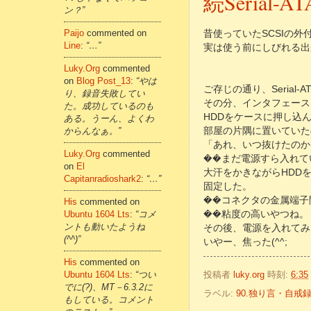
続Serial-
ン？”
Paijo
commented on
昔使っていたSCSIの外付
Line
:
“…”
実は使う前にしびれる出
Luky.org
commented
on
Blog Post_13
:
“やは
ご存じの通り、Seria
り、録音失敗してい
その分、インタフェース
た。成功しているのも
HDDをケースに押し込ん
ある。うーん、よくわ
からんなぁ。”
部屋の片隅に置いていたの
「あれ、いつ抜けたのか
Luky.org
commented
��まだ電源すら入れてい
on
El
大汗をかきながらHDD
Capitanradioshark2
:
“…”
固定した。
��コネクタの金属端子
His
commented on
Ubuntu 1604 Lts
:
“コメ
��粘度の高いやつね。
ントも動いたようね
その後、電源を入れてみ
(^^)”
いやー、焦った(^^;
His
commented on
投稿者
luky.org
時刻:
6:35
Ubuntu 1604 Lts
:
“つい
でに(?)、MT－6.3.2に
ラベル:
90.独り言・自戒
もしている。コメント