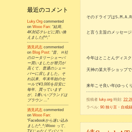
最近のコメント
そのドライブはS.M.A.
Luky.org
commented
on
Wooo Fan
:
“結局、
4K対応テレビに買い換
と言う主旨のメッセージ
えました(^^;”
酒見武志
commented
on
Blog Post
:
“昔、Ｈ社
のロータリーシェーバ
今年はとことんディスク
ー買いましたが替刃が
高くて、普通のシェー
天神の某大手ショップで
バーに戻しました。そ
れ以来、年末年始のセ
ールで¥3,000を目安に
来年こそ良い年(ゆっく
毎年、買っています
が、1番いいブランドは
投稿者
luky.org
時刻:
22:2
ブラウン …”
ラベル:
90.独り言・自戒
酒見武志
commented
on
Wooo Fan
:
“Facebookから迷い込み
ました^_^;Wooo って、
TVじゃなくてパソコ