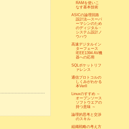
RAMを使いこ
なす基本技術
ASICの論理回路
設計法―スーパ
ーマシンのため
のディジタル・
システム設計ノ
ウハウ
高速デジタルイン
ターフェース
IEEE1394 AV機
器への応用
SQLポケットリフ
ァレンス
通信プロトコルの
しくみがわかる
本VerII
Linuxのすすめ ～
オープンソース
ソフトウエアの
持つ意味 ～
論理的思考と交渉
のスキル
組織戦略の考え方