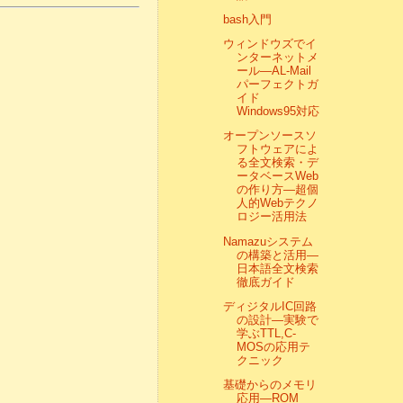
bash入門
ウィンドウズでイ
ンターネットメ
ール―AL‐Mail
パーフェクトガ
イド
Windows95対応
オープンソースソ
フトウェアによ
る全文検索・デ
ータベースWeb
の作り方―超個
人的Webテクノ
ロジー活用法
Namazuシステム
の構築と活用―
日本語全文検索
徹底ガイド
ディジタルIC回路
の設計―実験で
学ぶTTL,C-
MOSの応用テ
クニック
基礎からのメモリ
応用―ROM