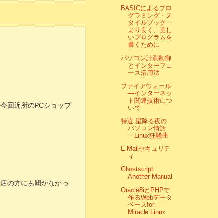
BASICによるプロ
グラミング・ス
タイルブック―
より良く、美し
いプログラムを
書くために
パソコン計測制御
とインターフェ
ース活用法
ファイアウォール
―インターネッ
ト関連技術につ
ので今回近所のPCショップ
いて
特選 星降る夜の
パソコン情話
―Linux狂騒曲
E‐Mailセキュリテ
ィ
Ghostscript
Another Manual
お店の方にも聞かなかっ
Oracle8iとPHPで
作るWebデータ
ベースfor
Miracle Linux