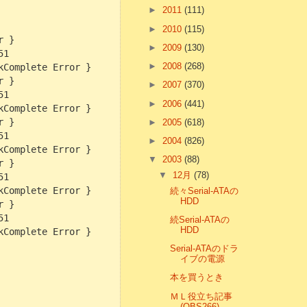
►
2011
(111)
►
2010
(115)
r }
►
2009
(130)
51
►
2008
(268)
kComplete Error }
r }
►
2007
(370)
51
►
2006
(441)
kComplete Error }
r }
►
2005
(618)
51
►
2004
(826)
kComplete Error }
▼
2003
(88)
r }
▼
12月
(78)
51
kComplete Error }
続々Serial-ATAの
HDD
r }
51
続Serial-ATAの
HDD
kComplete Error }
Serial-ATAのドラ
イブの電源
本を買うとき
ＭＬ役立ち記事
(OBS266)