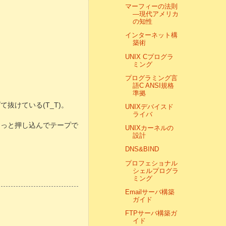
マーフィーの法則
―現代アメリカ
の知性
。
インターネット構
築術
UNIX Cプログラ
ミング
プログラミング言
語C ANSI規格
準拠
抜けている(T_T)。
UNIXデバイスド
ライバ
そっと押し込んでテープで
UNIXカーネルの
設計
DNS&BIND
プロフェショナル
シェルプログラ
ミング
Emailサーバ構築
ガイド
FTPサーバ構築ガ
イド