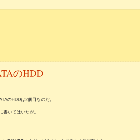
-ATAのHDD
-ATAのHDDは2個目なのだ。
に書いてはいたが。