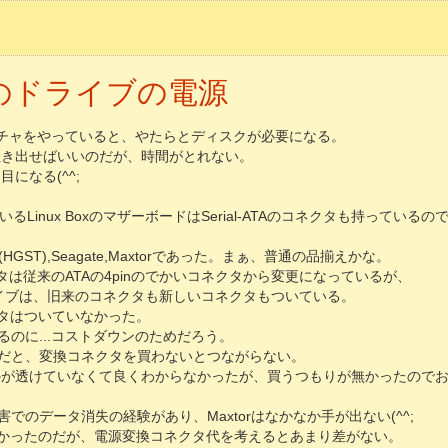
ATAのドライブの電源
のキャプチャをやっていると、やたらとディスクが必要になる。
に吐き出せばいいのだが、時間がとれない。
になる(^^;
Linux BoxのマザーボードはSerial-ATAのコネクタも持っている
(HGST),Seagate,Maxtorであった。まぁ、普通の品揃えかな。
コネクタは従来のATAの4pinのでかいコネクタから変更になっているが、
)のドライブは、旧来のコネクタも新しいコネクタもついている。
ネクタはついていなかった。
るのに...コストダウンのためだろう。
だと、変換コネクタを買わないとつながらない。
のなかが透けていなくて良くわからなかったが、買うつもりが無かったので
でのデータ消失の経験があり、Maxtorはなかなか手が出ない(^^;
方が安かったのだが、電源変換コネクタ代を考えるとあまり差がない。