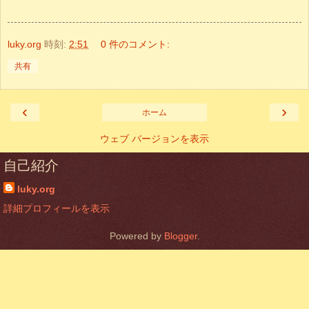
luky.org
時刻:
2:51
0 件のコメント:
共有
‹
›
ホーム
ウェブ バージョンを表示
自己紹介
luky.org
詳細プロフィールを表示
Powered by
Blogger
.