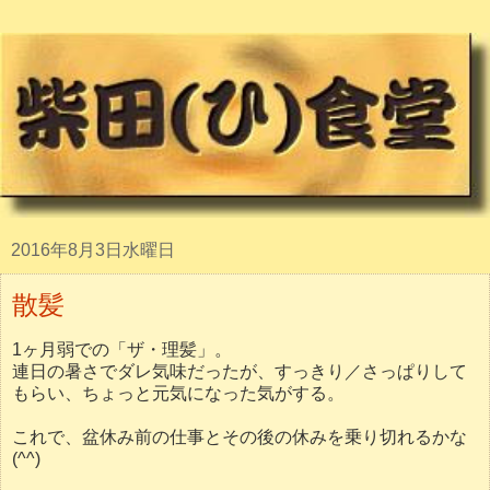
2016年8月3日水曜日
散髪
1ヶ月弱での「ザ・理髪」。
連日の暑さでダレ気味だったが、すっきり／さっぱりして
もらい、ちょっと元気になった気がする。
これで、盆休み前の仕事とその後の休みを乗り切れるかな
(^^)