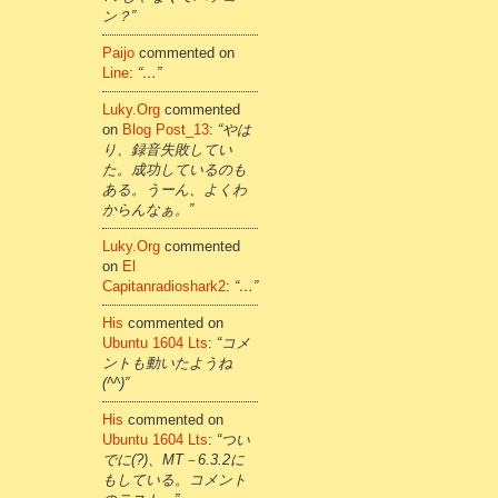
ン？”
Paijo
commented on
Line
:
“…”
Luky.org
commented
on
Blog Post_13
:
“やは
り、録音失敗してい
た。成功しているのも
ある。うーん、よくわ
からんなぁ。”
Luky.org
commented
on
El
Capitanradioshark2
:
“…”
His
commented on
Ubuntu 1604 Lts
:
“コメ
ントも動いたようね
(^^)”
His
commented on
Ubuntu 1604 Lts
:
“つい
でに(?)、MT－6.3.2に
もしている。コメント