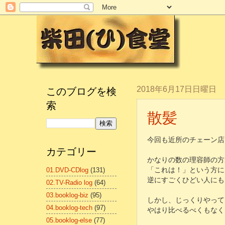
このブログを検
2018年6月17日日曜日
索
散髪
今回も近所のチェーン店
カテゴリー
かなりの数の理容師の方
01.DVD-CDlog
(131)
「これは！」という方に
逆にすごくひどい人にも
02.TV-Radio log
(64)
03.booklog-biz
(95)
しかし、じっくりやって
04.booklog-tech
(97)
やはり比べるべくもなく.
05.booklog-else
(77)