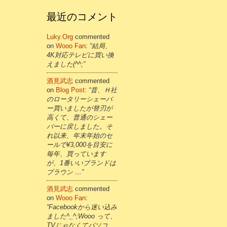
最近のコメント
Luky.org
commented
on
Wooo Fan
:
“結局、
4K対応テレビに買い換
えました(^^;”
酒見武志
commented
on
Blog Post
:
“昔、Ｈ社
のロータリーシェーバ
ー買いましたが替刃が
高くて、普通のシェー
バーに戻しました。そ
れ以来、年末年始のセ
ールで¥3,000を目安に
毎年、買っています
が、1番いいブランドは
ブラウン …”
酒見武志
commented
on
Wooo Fan
:
“Facebookから迷い込み
ました^_^;Wooo って、
TVじゃなくてパソコ