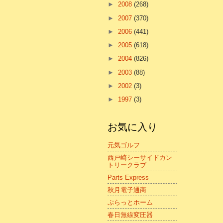
►
2008
(268)
►
2007
(370)
►
2006
(441)
►
2005
(618)
►
2004
(826)
►
2003
(88)
►
2002
(3)
►
1997
(3)
お気に入り
元気ゴルフ
西戸崎シーサイドカン
トリークラブ
Parts Express
秋月電子通商
ぷらっとホーム
春日無線変圧器