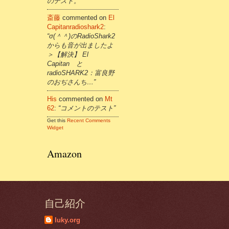
のテスト。”
斎藤
commented on
El
Capitanradioshark2
:
“σ(＾＾)のRadioShark2
からも音が出ましたよ
＞【解決】 El
Capitan と
radioSHARK2：富良野
のおぢさんち…”
His
commented on
Mt
62
:
“コメントのテスト”
Get this
Recent Comments
Widget
Amazon
自己紹介
luky.org