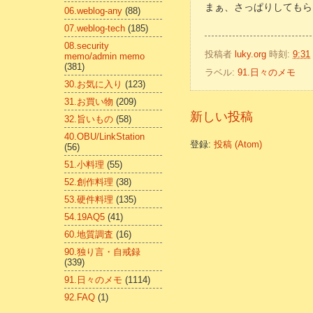
まぁ、さっぱりしてもらっ
06.weblog-any
(88)
07.weblog-tech
(185)
08.security
投稿者
luky.org
時刻:
9:31
memo/admin memo
(381)
ラベル:
91.日々のメモ
30.お気に入り
(123)
31.お買い物
(209)
新しい投稿
32.旨いもの
(58)
40.OBU/LinkStation
登録:
投稿 (Atom)
(56)
51.小料理
(55)
52.創作料理
(38)
53.硬件料理
(135)
54.19AQ5
(41)
60.地質調査
(16)
90.独り言・自戒録
(339)
91.日々のメモ
(1114)
92.FAQ
(1)