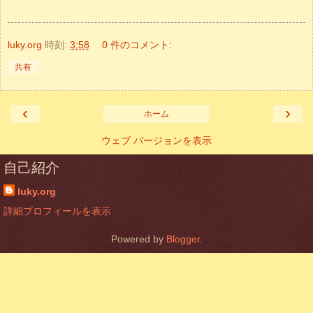
luky.org
時刻:
3:58
0 件のコメント:
共有
‹
›
ホーム
ウェブ バージョンを表示
自己紹介
luky.org
詳細プロフィールを表示
Powered by
Blogger
.