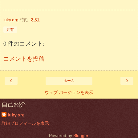
luky.org
時刻:
2:51
共有
0 件のコメント:
コメントを投稿
‹
›
ホーム
ウェブ バージョンを表示
自己紹介
luky.org
詳細プロフィールを表示
Powered by
Blogger
.