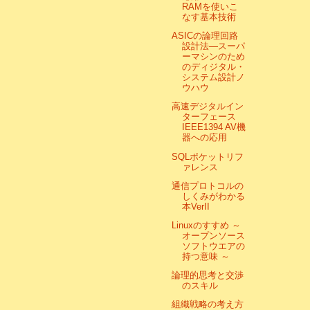
RAMを使いこ
なす基本技術
ASICの論理回路
設計法―スーパ
ーマシンのため
のディジタル・
システム設計ノ
ウハウ
高速デジタルイン
ターフェース
IEEE1394 AV機
器への応用
SQLポケットリフ
ァレンス
通信プロトコルの
しくみがわかる
本VerII
Linuxのすすめ ～
オープンソース
ソフトウエアの
持つ意味 ～
論理的思考と交渉
のスキル
組織戦略の考え方