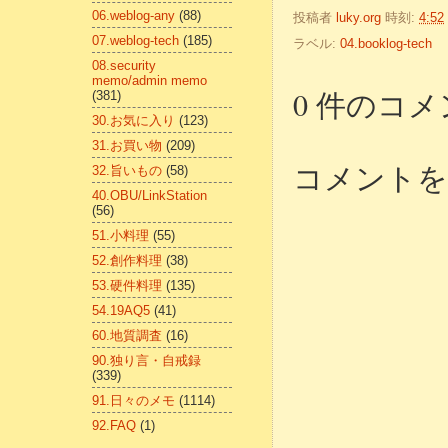
06.weblog-any
(88)
投稿者
luky.org
時刻:
4:52
07.weblog-tech
(185)
ラベル:
04.booklog-tech
08.security
memo/admin memo
0 件のコメ
(381)
30.お気に入り
(123)
31.お買い物
(209)
コメントを
32.旨いもの
(58)
40.OBU/LinkStation
(56)
51.小料理
(55)
52.創作料理
(38)
53.硬件料理
(135)
54.19AQ5
(41)
60.地質調査
(16)
90.独り言・自戒録
(339)
91.日々のメモ
(1114)
92.FAQ
(1)