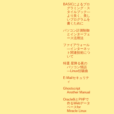
BASICによるプロ
グラミング・ス
タイルブック―
より良く、美し
いプログラムを
書くために
パソコン計測制御
とインターフェ
ース活用法
ファイアウォール
―インターネッ
ト関連技術につ
いて
特選 星降る夜の
パソコン情話
―Linux狂騒曲
E‐Mailセキュリテ
ィ
Ghostscript
Another Manual
Oracle8iとPHPで
作るWebデータ
ベースfor
Miracle Linux