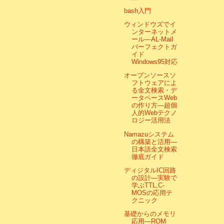
bash入門
ウィンドウズでイ
ンターネットメ
ール―AL‐Mail
パーフェクトガ
イド
Windows95対応
オープンソースソ
フトウェアによ
る全文検索・デ
ータベースWeb
の作り方―超個
人的Webテクノ
ロジー活用法
Namazuシステム
の構築と活用―
日本語全文検索
徹底ガイド
ディジタルIC回路
の設計―実験で
学ぶTTL,C-
MOSの応用テ
クニック
基礎からのメモリ
応用―ROM