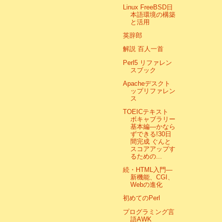
Linux FreeBSD日
本語環境の構築
と活用
英辞郎
解説 百人一首
Perl5 リファレン
スブック
Apacheデスクト
ップリファレン
ス
TOEICテキスト
ボキャブラリー
基本編―かなら
ずできる!30日
間完成 ぐんと
スコアアップす
るための...
続・HTML入門―
新機能、CGI、
Webの進化
初めてのPerl
プログラミング言
語AWK