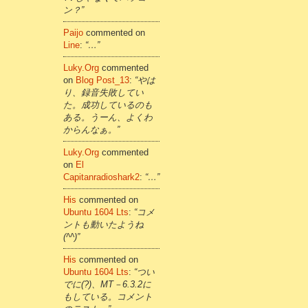
ン？”
Paijo
commented on
Line
:
“…”
Luky.org
commented
on
Blog Post_13
:
“やは
り、録音失敗してい
た。成功しているのも
ある。うーん、よくわ
からんなぁ。”
Luky.org
commented
on
El
Capitanradioshark2
:
“…”
His
commented on
Ubuntu 1604 Lts
:
“コメ
ントも動いたようね
(^^)”
His
commented on
Ubuntu 1604 Lts
:
“つい
でに(?)、MT－6.3.2に
もしている。コメント