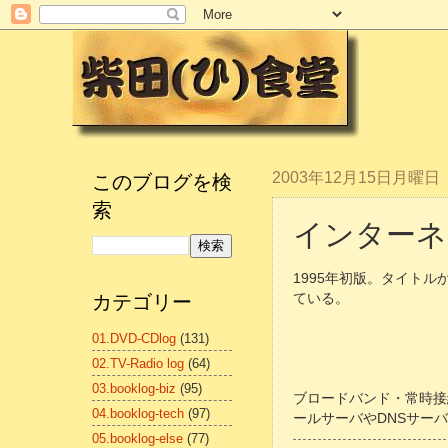
このブログを検
2003年12月15日月曜日
索
インターネ
1995年初版。タイト
カテゴリー
ている。
01.DVD-CDlog
(131)
02.TV-Radio log
(64)
03.booklog-biz
(95)
ブロードバンド・常時接
04.booklog-tech
(97)
ールサーバやDNSサー
05.booklog-else
(77)