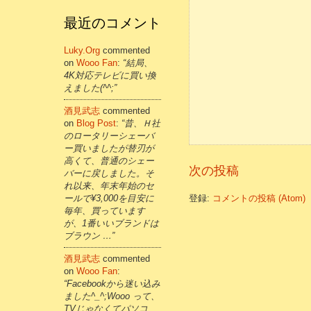
最近のコメント
Luky.org
commented
on
Wooo Fan
:
“結局、
4K対応テレビに買い換
えました(^^;”
酒見武志
commented
on
Blog Post
:
“昔、Ｈ社
のロータリーシェーバ
ー買いましたが替刃が
高くて、普通のシェー
次の投稿
バーに戻しました。そ
れ以来、年末年始のセ
ールで¥3,000を目安に
登録:
コメントの投稿 (Atom)
毎年、買っています
が、1番いいブランドは
ブラウン …”
酒見武志
commented
on
Wooo Fan
:
“Facebookから迷い込み
ました^_^;Wooo って、
TVじゃなくてパソコ