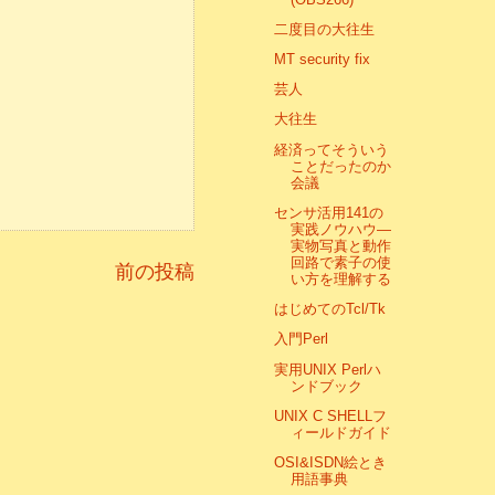
二度目の大往生
MT security fix
芸人
大往生
経済ってそういう
ことだったのか
会議
センサ活用141の
実践ノウハウ―
実物写真と動作
回路で素子の使
前の投稿
い方を理解する
はじめてのTcl/Tk
入門Perl
実用UNIX Perlハ
ンドブック
UNIX C SHELLフ
ィールドガイド
OSI&ISDN絵とき
用語事典