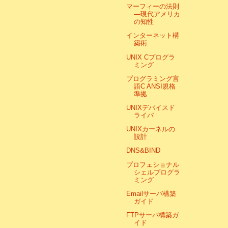
マーフィーの法則
―現代アメリカ
の知性
インターネット構
築術
UNIX Cプログラ
ミング
プログラミング言
語C ANSI規格
準拠
UNIXデバイスド
ライバ
UNIXカーネルの
設計
DNS&BIND
プロフェショナル
シェルプログラ
ミング
Emailサーバ構築
ガイド
FTPサーバ構築ガ
イド