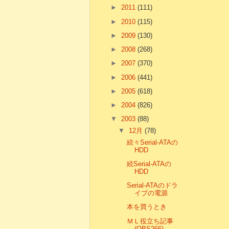
►
2011
(111)
►
2010
(115)
►
2009
(130)
►
2008
(268)
►
2007
(370)
►
2006
(441)
►
2005
(618)
►
2004
(826)
▼
2003
(88)
▼
12月
(78)
続々Serial-ATAの
HDD
続Serial-ATAの
HDD
Serial-ATAのドラ
イブの電源
本を買うとき
ＭＬ役立ち記事
(OBS266)