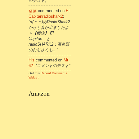
のテスト。”
斎藤
commented on
El
Capitanradioshark2
:
“σ(＾＾)のRadioShark2
からも音が出ましたよ
＞【解決】 El
Capitan と
radioSHARK2：富良野
のおぢさんち…”
His
commented on
Mt
62
:
“コメントのテスト”
Get this
Recent Comments
Widget
Amazon