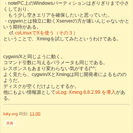
・notePC上のWindowsパーティションはぎりぎりまで小さ
くしており、
もう少し空きエリアを確保したいと思っていた。
・cygwinとは独立に動くXserverの方が速いんじゃないかと
いう期待がある。
cf.
coLinuxでXを使う（その３）
ということで、Xmingを試してみたというわけである。
cygwin/Xと同じように動く。
コマンド引数に与えるパラメータも同じである。
レスポンスもあまり変わらない気がする(^^;
よく見たら、cygwin/XとXmingは同じ開発者によるものの
ようだ。
ディスクが空くだけよしとするか。
他にもよい情報源として
uLog: Xming 6.8.2.99 を導入
があ
る。
luky.org
時刻:
11:00
共有