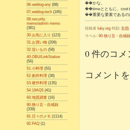
��かな。
06.weblog-any
(88)
��timeとともに、co
07.weblog-tech
(185)
��重要な要素であるの
08.security
memo/admin memo
(381)
投稿者
luky.org
時刻:
8:05
30.お気に入り
(123)
ラベル:
90.独り言・自戒
31.お買い物
(209)
32.旨いもの
(58)
0 件のコメ
40.OBU/LinkStation
(56)
51.小料理
(55)
コメントを
52.創作料理
(38)
53.硬件料理
(135)
54.19AQ5
(41)
60.地質調査
(16)
90.独り言・自戒録
(339)
91.日々のメモ
(1114)
92.FAQ
(1)