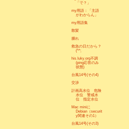
「で？」
my用語：「主語
がわからん」
my用語集
散髪
腫れ
救急の日だから？
(^^;
his.luky.org不調
(ping応答のみ
状態)
台風14号(その4)
交渉
計画高水位 危険
水位 警戒水
位 指定水位
Mac miniに
Debian（securit
y関連その1）
台風14号(その3)