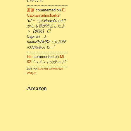
のテスト。”
斎藤
commented on
El
Capitanradioshark2
:
“σ(＾＾)のRadioShark2
からも音が出ましたよ
＞【解決】 El
Capitan と
radioSHARK2：富良野
のおぢさんち…”
His
commented on
Mt
62
:
“コメントのテスト”
Get this
Recent Comments
Widget
Amazon