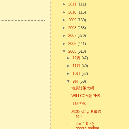
►
2011
(111)
►
2010
(115)
►
2009
(130)
►
2008
(268)
►
2007
(370)
►
2006
(441)
▼
2005
(618)
►
12月
(47)
►
11月
(40)
►
10月
(52)
▼
9月
(60)
地震対策大綱
WILLCOM新PHS
IT駄洒落
標準化による最適
化？
firefox-1.0.7と
google toolbar