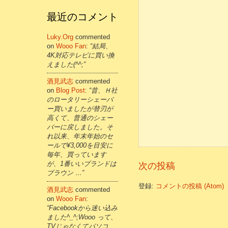
最近のコメント
Luky.org
commented
on
Wooo Fan
:
“結局、
4K対応テレビに買い換
えました(^^;”
酒見武志
commented
on
Blog Post
:
“昔、Ｈ社
のロータリーシェーバ
ー買いましたが替刃が
高くて、普通のシェー
バーに戻しました。そ
れ以来、年末年始のセ
ールで¥3,000を目安に
毎年、買っています
が、1番いいブランドは
次の投稿
ブラウン …”
登録:
コメントの投稿 (Atom)
酒見武志
commented
on
Wooo Fan
:
“Facebookから迷い込み
ました^_^;Wooo って、
TVじゃなくてパソコ