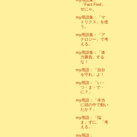
「Fact Find」
せにゃ。
my用語集：「マ
トリクス」を使
う。
my用語集：「ア
ナロジー」で考
える。
my用語集：「体
力勝負」する
な！
my用語：「自分
を守れ」よ！
my用語：「い・
つ・ま・で・
に？」
my用語：「本当
に頭の中で動い
たか？」
my用語：「悩
ま」ずに、「考
える」
my用語：