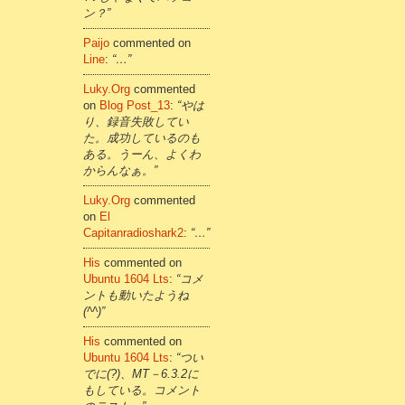
ン？”
Paijo
commented on
Line
:
“…”
Luky.org
commented
on
Blog Post_13
:
“やは
り、録音失敗してい
た。成功しているのも
ある。うーん、よくわ
からんなぁ。”
Luky.org
commented
on
El
Capitanradioshark2
:
“…”
His
commented on
Ubuntu 1604 Lts
:
“コメ
ントも動いたようね
(^^)”
His
commented on
Ubuntu 1604 Lts
:
“つい
でに(?)、MT－6.3.2に
もしている。コメント