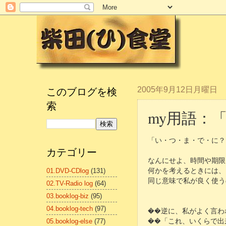
このブログを検
2005年9月12日月曜日
索
my用語：
「い・つ・ま・で・に？
カテゴリー
なんにせよ、時間や期限
01.DVD-CDlog
(131)
何かを考えるときには、
同じ意味で私が良く使うの
02.TV-Radio log
(64)
03.booklog-biz
(95)
04.booklog-tech
(97)
��逆に、私がよく言わ
05.booklog-else
(77)
��「これ、いくらで出