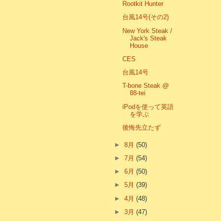
Rootkit Hunter
台風14号(その2)
New York Steak /
Jack's Steak
House
CES
台風14号
T-bone Steak @
88-tei
iPodを使って英語
を学ぶ
後悔先立たず
►
8月
(50)
►
7月
(54)
►
6月
(50)
►
5月
(39)
►
4月
(48)
►
3月
(47)