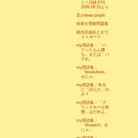
ト / 日経夕刊
2005.09.15より
足がdeep purple
技術士受験問題集
順次詳細化とホワ
イトボード
my用語集：「パ
クッたもん勝
ち」または「パ
クれ」
my用語集：
「breakdown」
せにゃ。
my用語集：本当
に「読んだ」の
か？
my用語集：「ブ
ラックホール状
態」はだめよ。
my用語集：
「dispatch」せ
にゃ。
my用語集：