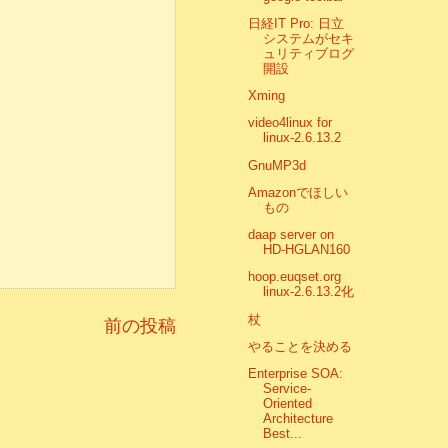
日経IT Pro: 日立
システムがセキ
ュリティブログ
開設
Xming
video4linux for
linux-2.6.13.2
GnuMP3d
Amazonでほしい
もの
daap server on
HD-HGLAN160
hoop.euqset.org
linux-2.6.13.2化
杖
前の投稿
やることを決める
Enterprise SOA:
Service-
Oriented
Architecture
Best...