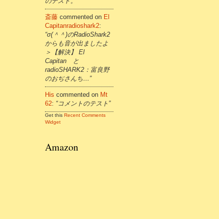
のテスト。”
斎藤
commented on
El
Capitanradioshark2
:
“σ(＾＾)のRadioShark2
からも音が出ましたよ
＞【解決】 El
Capitan と
radioSHARK2：富良野
のおぢさんち…”
His
commented on
Mt
62
:
“コメントのテスト”
Get this
Recent Comments
Widget
Amazon