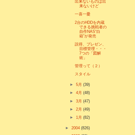
出来ないものは出
来ないけど
一喜一憂
2台のHDDを内蔵
できる挑戦者の
自作NAS“白
箱”が発売
説得、プレゼン、
目標管理・・・
7つの「図解
術」
管理って（２）
スタイル
►
5月
(39)
►
4月
(48)
►
3月
(47)
►
2月
(49)
►
1月
(82)
►
2004
(826)