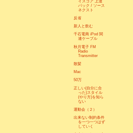
イスコア 上達
パック / ソース
ネクスト
反省
新人と飲む
千石電商 iPod 関
連ケーブル
秋月電子 FM
Radio
Transmitter
散髪
Mac
50万
正しい(自分に合
った)スタイル
(やり方)を知ら
ない
運動会（２）
出来ない制約条件
を一つ一つはず
していく