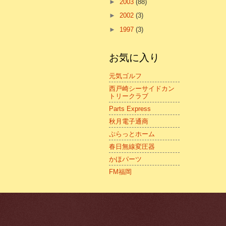
►
2003
(88)
►
2002
(3)
►
1997
(3)
お気に入り
元気ゴルフ
西戸崎シーサイドカン
トリークラブ
Parts Express
秋月電子通商
ぷらっとホーム
春日無線変圧器
かほパーツ
FM福岡