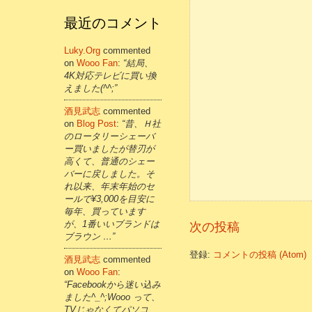
最近のコメント
Luky.org
commented
on
Wooo Fan
:
“結局、
4K対応テレビに買い換
えました(^^;”
酒見武志
commented
on
Blog Post
:
“昔、Ｈ社
のロータリーシェーバ
ー買いましたが替刃が
高くて、普通のシェー
バーに戻しました。そ
れ以来、年末年始のセ
ールで¥3,000を目安に
毎年、買っています
が、1番いいブランドは
次の投稿
ブラウン …”
登録:
コメントの投稿 (Atom)
酒見武志
commented
on
Wooo Fan
:
“Facebookから迷い込み
ました^_^;Wooo って、
TVじゃなくてパソコ