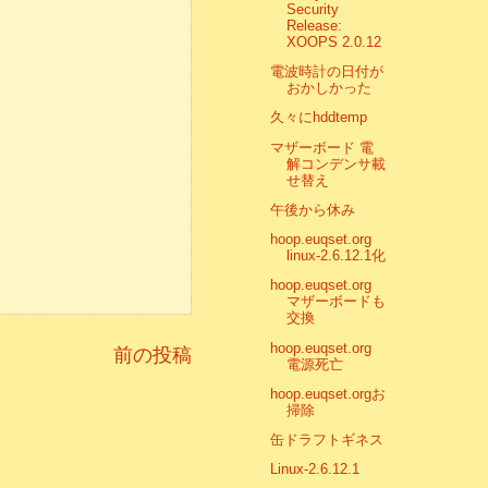
Security
Release:
XOOPS 2.0.12
電波時計の日付が
おかしかった
久々にhddtemp
マザーボード 電
解コンデンサ載
せ替え
午後から休み
hoop.euqset.org
linux-2.6.12.1化
hoop.euqset.org
マザーボードも
交換
hoop.euqset.org
前の投稿
電源死亡
hoop.euqset.orgお
掃除
缶ドラフトギネス
Linux-2.6.12.1