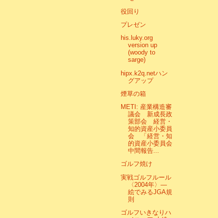
役回り
プレゼン
his.luky.org
version up
(woody to
sarge)
hipx.k2q.netハン
グアップ
煙草の箱
METI: 産業構造審
議会 新成長政
策部会 経営・
知的資産小委員
会 「経営・知
的資産小委員会
中間報告...
ゴルフ焼け
実戦ゴルフルール
〈2004年〉―
絵でみるJGA規
則
ゴルフいきなりハ