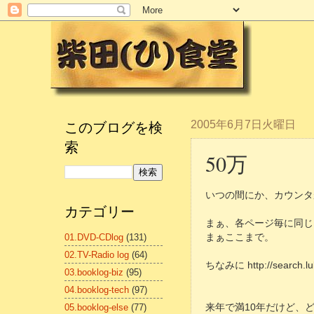
このブログを検
2005年6月7日火曜日
索
50万
いつの間にか、カウンタ
カテゴリー
まぁ、各ページ毎に同じ
01.DVD-CDlog
(131)
まぁここまで。
02.TV-Radio log
(64)
ちなみに http://searc
03.booklog-biz
(95)
04.booklog-tech
(97)
05.booklog-else
(77)
来年で満10年だけど、