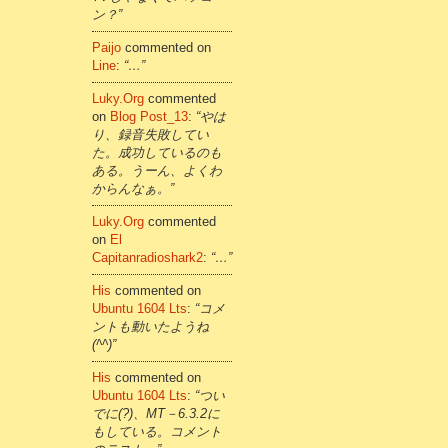
ン？”
Paijo
commented on
Line
:
“…”
Luky.org
commented
on
Blog Post_13
:
“やは
り、録音失敗してい
た。成功しているのも
ある。うーん、よくわ
からんなぁ。”
Luky.org
commented
on
El
Capitanradioshark2
:
“…”
His
commented on
Ubuntu 1604 Lts
:
“コメ
ントも動いたようね
(^^)”
His
commented on
Ubuntu 1604 Lts
:
“つい
でに(?)、MT－6.3.2に
もしている。コメント