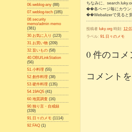
ちなみに、search.l
06.weblog-any
(88)
��各ページ毎にカウン
07.weblog-tech
(185)
��Webalizerで
08.security
memo/admin memo
(381)
投稿者
luky.org
時刻:
12:0
30.お気に入り
(123)
ラベル:
91.日々のメモ
31.お買い物
(209)
32.旨いもの
(58)
0 件のコメ
40.OBU/LinkStation
(56)
51.小料理
(55)
コメントを
52.創作料理
(38)
53.硬件料理
(135)
54.19AQ5
(41)
60.地質調査
(16)
90.独り言・自戒録
(339)
91.日々のメモ
(1114)
92.FAQ
(1)