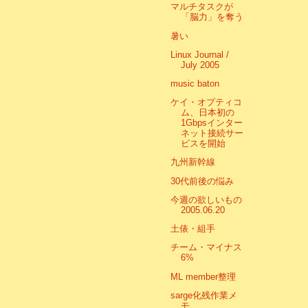
マルチタスクが
「脳力」を奪う
暑い
Linux Journal /
July 2005
music baton
ケイ・オプティコ
ム、日本初の
1Gbpsインター
ネット接続サー
ビスを開始
九州新幹線
30代前後の悩み
今週の欲しいもの
2005.06.20
土俵・組手
チーム・マイナス
6%
ML member整理
sarge化残作業メ
モ