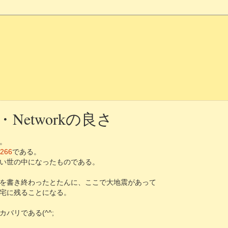
・Networkの良さ
。
266
である。
い世の中になったものである。
記事を書き終わったとたんに、ここで大地震があって
宅に残ることになる。
バリである(^^;