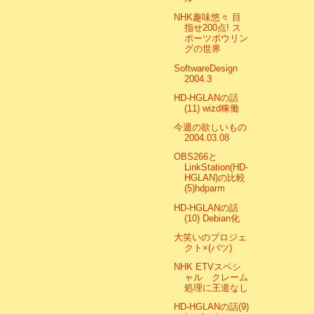
NHK趣味悠々 目
指せ200点! ス
ポーツボウリン
グの世界
SoftwareDesign
2004.3
HD-HGLANの話
(11) wizd稼働
今週の欲しいもの
2004.03.08
OBS266と
LinkStation(HD-
HGLAN)の比較
(5)hdparm
HD-HGLANの話
(10) Debian化
大笑いのプロジェ
クト×(バツ)
NHK ETVスペシ
ャル クレーム
処理に王道なし
HD-HGLANの話(9)