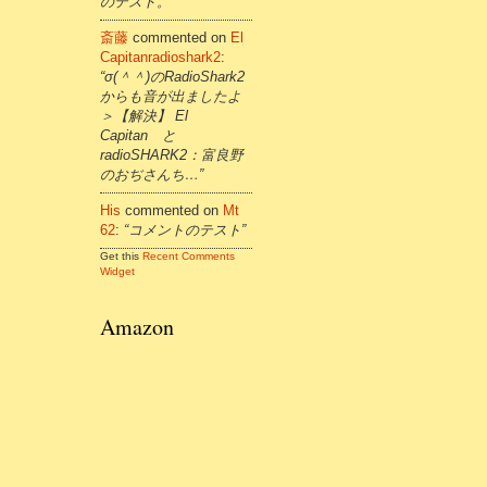
のテスト。”
斎藤
commented on
El
Capitanradioshark2
:
“σ(＾＾)のRadioShark2
からも音が出ましたよ
＞【解決】 El
Capitan と
radioSHARK2：富良野
のおぢさんち…”
His
commented on
Mt
62
:
“コメントのテスト”
Get this
Recent Comments
Widget
Amazon