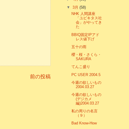
▼
3月
(58)
NHK 人間講座
「ユビキタス社
会」がやってき
た
BBIQ固定IPアド
レス値下げ
五十の雨
櫻・桜・さくら・
SAKURA
てんこ盛り
PC USER 2004.5
前の投稿
今週の欲しいもの
2004.03.27
今週の欲しいもの
(デジカメ
編)2004.03.27
私の周りの名言
（９）
Bad Know-How