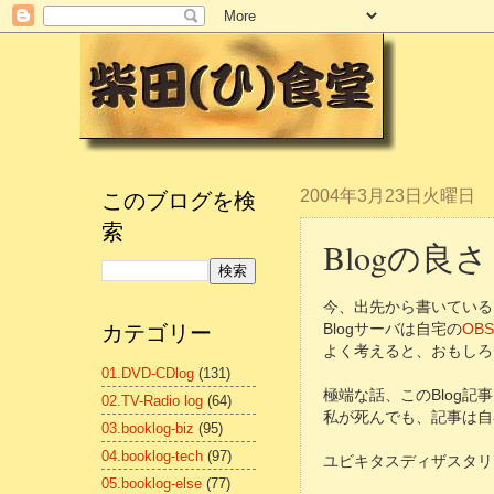
このブログを検
2004年3月23日火曜日
索
Blogの良さ
今、出先から書いている
カテゴリー
Blogサーバは自宅の
OBS
よく考えると、おもしろ
01.DVD-CDlog
(131)
極端な話、このBlog
02.TV-Radio log
(64)
私が死んでも、記事は自
03.booklog-biz
(95)
04.booklog-tech
(97)
ユビキタスディザスタリカ
05.booklog-else
(77)