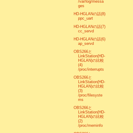
/var/log/messa
ges
HD-HGLANの話(8)
ppc_uart
HD-HGLANの話(7)
cc_servd
HD-HGLANの話(6)
ap_servd
OBS266と
LinkStation(HD-
HGLAN)の比較
(4)
/proc/interrupts
OBS266と
LinkStation(HD-
HGLAN)の比較
(3)
/proc/filesyste
ms
OBS266と
LinkStation(HD-
HGLAN)の比較
(2)
/proc/meminfo