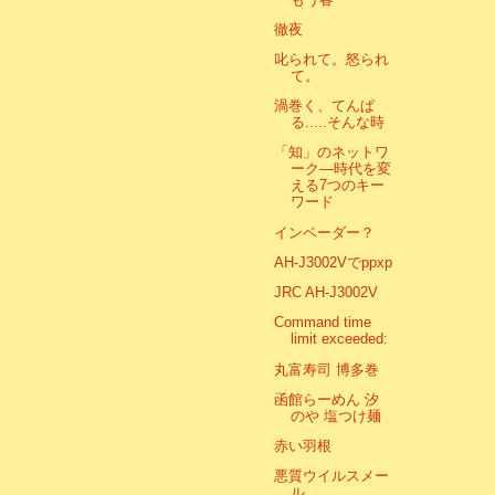
徹夜
叱られて。怒られ
て。
渦巻く、てんぱ
る.....そんな時
「知」のネットワ
ーク―時代を変
える7つのキー
ワード
インベーダー？
AH-J3002Vでppxp
JRC AH-J3002V
Command time
limit exceeded:
丸富寿司 博多巻
函館らーめん 汐
のや 塩つけ麺
赤い羽根
悪質ウイルスメー
ル