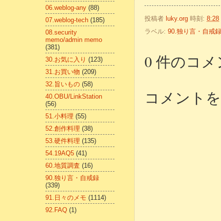
06.weblog-any
(88)
投稿者
luky.org
時刻:
8:28
07.weblog-tech
(185)
ラベル:
90.独り言・自戒
08.security
memo/admin memo
(381)
0 件のコメ
30.お気に入り
(123)
31.お買い物
(209)
32.旨いもの
(58)
コメントを
40.OBU/LinkStation
(56)
51.小料理
(55)
52.創作料理
(38)
53.硬件料理
(135)
54.19AQ5
(41)
60.地質調査
(16)
90.独り言・自戒録
(339)
91.日々のメモ
(1114)
92.FAQ
(1)