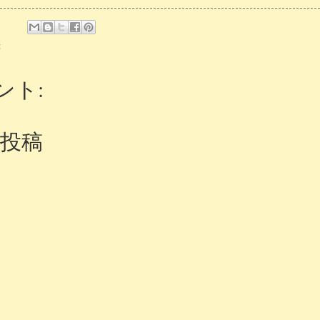
録
ント:
投稿