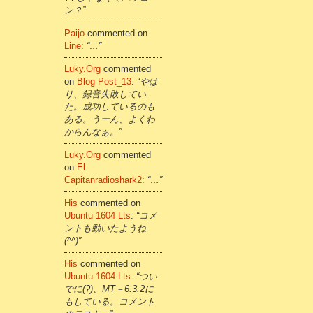
ン？”
Paijo
commented on
Line
:
“…”
Luky.org
commented
on
Blog Post_13
:
“やは
り、録音失敗してい
た。成功しているのも
ある。うーん、よくわ
からんなぁ。”
Luky.org
commented
on
El
Capitanradioshark2
:
“…”
His
commented on
Ubuntu 1604 Lts
:
“コメ
ントも動いたようね
(^^)”
His
commented on
Ubuntu 1604 Lts
:
“つい
でに(?)、MT－6.3.2に
もしている。コメント