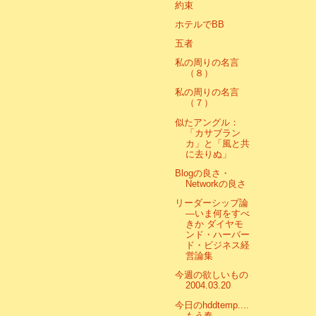
約束
ホテルでBB
五者
私の周りの名言
（８）
私の周りの名言
（７）
似たアングル：
「カサブラン
カ」と「風と共
に去りぬ」
Blogの良さ・
Networkの良さ
リーダーシップ論
―いま何をすべ
きか ダイヤモ
ンド・ハーバー
ド・ビジネス経
営論集
今週の欲しいもの
2004.03.20
今日のhddtemp....
もう春