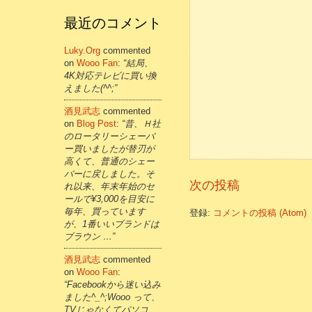
最近のコメント
Luky.org
commented
on
Wooo Fan
:
“結局、
4K対応テレビに買い換
えました(^^;”
酒見武志
commented
on
Blog Post
:
“昔、Ｈ社
のロータリーシェーバ
ー買いましたが替刃が
高くて、普通のシェー
バーに戻しました。そ
次の投稿
れ以来、年末年始のセ
ールで¥3,000を目安に
毎年、買っています
登録:
コメントの投稿 (Atom)
が、1番いいブランドは
ブラウン …”
酒見武志
commented
on
Wooo Fan
:
“Facebookから迷い込み
ました^_^;Wooo って、
TVじゃなくてパソコ