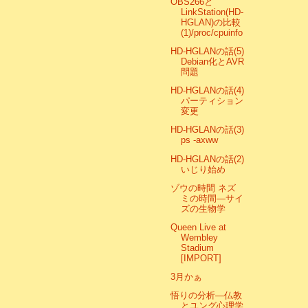
OBS266と
LinkStation(HD-
HGLAN)の比較
(1)/proc/cpuinfo
HD-HGLANの話(5)
Debian化とAVR
問題
HD-HGLANの話(4)
パーティション
変更
HD-HGLANの話(3)
ps -axww
HD-HGLANの話(2)
いじり始め
ゾウの時間 ネズ
ミの時間―サイ
ズの生物学
Queen Live at
Wembley
Stadium
[IMPORT]
3月かぁ
悟りの分析―仏教
とユング心理学