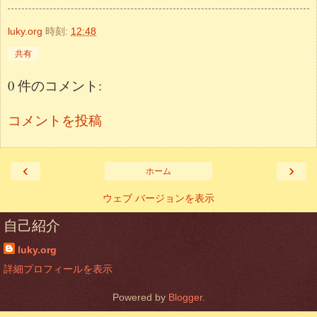
luky.org
時刻:
12:48
共有
0 件のコメント:
コメントを投稿
‹
›
ホーム
ウェブ バージョンを表示
自己紹介
luky.org
詳細プロフィールを表示
Powered by
Blogger
.