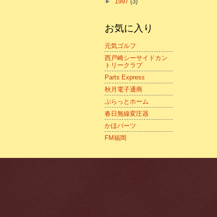
►
1997
(3)
お気に入り
元気ゴルフ
西戸崎シーサイドカン
トリークラブ
Parts Express
秋月電子通商
ぷらっとホーム
春日無線変圧器
かほパーツ
FM福岡