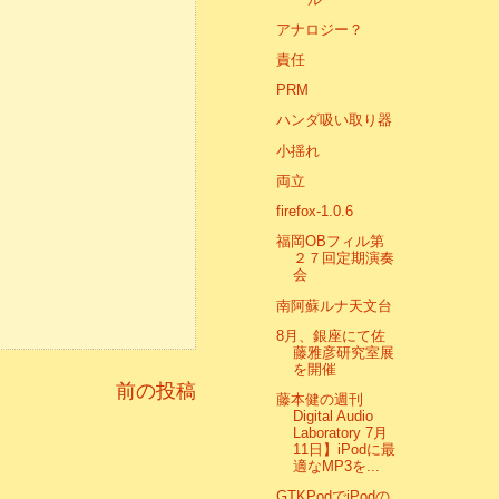
アナロジー？
責任
PRM
ハンダ吸い取り器
小揺れ
両立
firefox-1.0.6
福岡OBフィル第
２７回定期演奏
会
南阿蘇ルナ天文台
8月、銀座にて佐
藤雅彦研究室展
を開催
前の投稿
藤本健の週刊
Digital Audio
Laboratory 7月
11日】iPodに最
適なMP3を...
GTKPodでiPodの