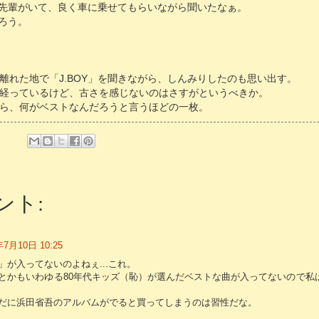
先輩がいて、良く車に乗せてもらいながら聞いたなぁ。
ろう。
離れた地で「J.BOY」を聞きながら、しんみりしたのも思い出す。
経っているけど、古さを感じないのはさすがというべきか。
ら、何がベストなんだろうと言うほどの一枚。
ント:
年7月10日 10:25
」が入ってないのよねぇ...これ。
とかもいわゆる80年代キッズ（恥）が選んだベストな曲が入ってないので私
だに浜田省吾のアルバムがでると買ってしまうのは習性だな。