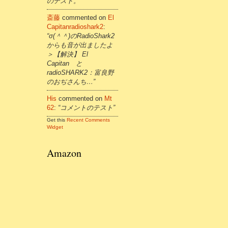
のテスト。”
斎藤
commented on
El
Capitanradioshark2
:
“σ(＾＾)のRadioShark2
からも音が出ましたよ
＞【解決】 El
Capitan と
radioSHARK2：富良野
のおぢさんち…”
His
commented on
Mt
62
:
“コメントのテスト”
Get this
Recent Comments
Widget
Amazon