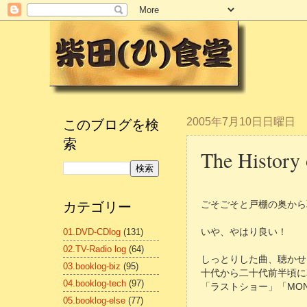
このブログを検
2005年7月10日日曜日
索
The Histor
カテゴリー
ごそごそと戸棚の奥から
01.DVD-CDlog
(131)
いや、やはり良い！
02.TV-Radio log
(64)
しっとりした曲、聴かせ
03.booklog-biz
(95)
十代から二十代前半頃に
04.booklog-tech
(97)
「ラストショー」「MO
05.booklog-else
(77)