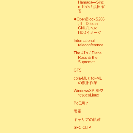
Hamada―Sinc
e 1975 / 浜田省
吾
◆OpenBlockS266
用 Debian
GNU/Linux
HDDイメージ
International
teleconference
The #1's / Diana
Ross & the
Supremes
GFS
cola-MLとfol-ML
の復旧作業
WindowsXP SP2
でのcoLinux
PoE用？
弔電
キャリアの軌跡
SFC CLIP