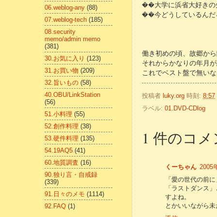
��大学に浜省大好きの
06.weblog-any
(88)
��今どうしているんだ
07.weblog-tech
(185)
08.security
memo/admin memo
(381)
働き初めの頃、故郷から
30.お気に入り
(123)
それからかなりの年月が
31.お買い物
(209)
これでベスト盤で無いな
32.旨いもの
(58)
40.OBU/LinkStation
投稿者
luky.org
時刻:
8:57
(56)
ラベル:
01.DVD-CDlog
51.小料理
(55)
52.創作料理
(38)
1 件のコメ
53.硬件料理
(135)
54.19AQ5
(41)
60.地質調査
(16)
くーちゃん
2005
90.独り言・自戒録
「愛の世代の前に
(339)
「ラストダンス」
91.日々のメモ
(1114)
すよね。
とかいいながら未
92.FAQ
(1)