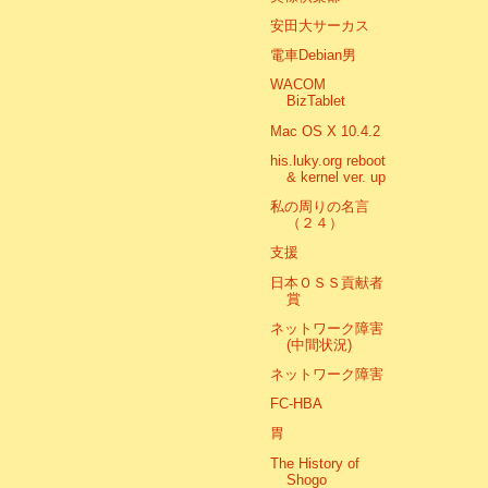
安田大サーカス
電車Debian男
WACOM
BizTablet
Mac OS X 10.4.2
his.luky.org reboot
& kernel ver. up
私の周りの名言
（２４）
支援
日本ＯＳＳ貢献者
賞
ネットワーク障害
(中間状況)
ネットワーク障害
FC-HBA
胃
The History of
Shogo