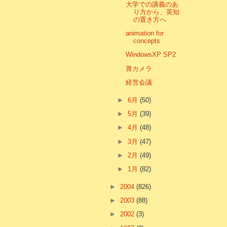
大学での講義のあ
り方から、英知
の置き方へ
animation for
concepts
WindowsXP SP2
胃カメラ
経営会議
►
6月
(50)
►
5月
(39)
►
4月
(48)
►
3月
(47)
►
2月
(49)
►
1月
(82)
►
2004
(826)
►
2003
(88)
►
2002
(3)