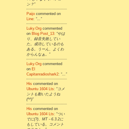
ン？”
Paijo
commented on
Line
:
“…”
Luky.org
commented
on
Blog Post_13
:
“やは
り、録音失敗してい
た。成功しているのも
ある。うーん、よくわ
からんなぁ。”
Luky.org
commented
on
El
Capitanradioshark2
:
“…”
His
commented on
Ubuntu 1604 Lts
:
“コメ
ントも動いたようね
(^^)”
His
commented on
Ubuntu 1604 Lts
:
“つい
でに(?)、MT－6.3.2に
もしている。コメント