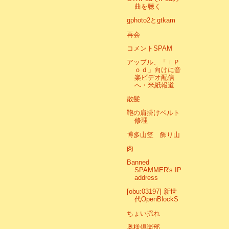
曲を聴く
gphoto2とgtkam
再会
コメントSPAM
アップル、「ｉＰ
ｏｄ」向けに音
楽ビデオ配信
へ・米紙報道
散髪
鞄の肩掛けベルト
修理
博多山笠 飾り山
肉
Banned
SPAMMER's IP
address
[obu:03197] 新世
代OpenBlockS
ちょい揺れ
奥様倶楽部