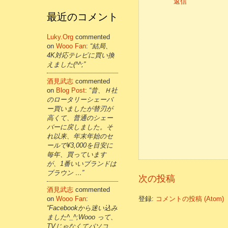
返信
最近のコメント
Luky.org
commented
on
Wooo Fan
:
“結局、
4K対応テレビに買い換
えました(^^;”
酒見武志
commented
on
Blog Post
:
“昔、Ｈ社
のロータリーシェーバ
ー買いましたが替刃が
高くて、普通のシェー
バーに戻しました。そ
れ以来、年末年始のセ
ールで¥3,000を目安に
毎年、買っています
が、1番いいブランドは
ブラウン …”
次の投稿
酒見武志
commented
登録:
コメントの投稿 (Atom)
on
Wooo Fan
:
“Facebookから迷い込み
ました^_^;Wooo って、
TVじゃなくてパソコ