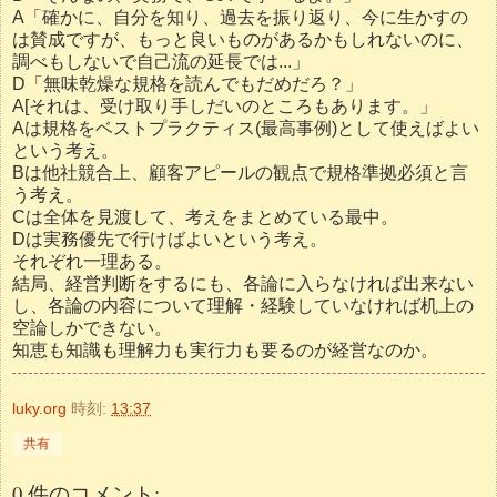
A「確かに、自分を知り、過去を振り返り、今に生かすの
は賛成ですが、もっと良いものがあるかもしれないのに、
調べもしないで自己流の延長では...」
D「無味乾燥な規格を読んでもだめだろ？」
A[それは、受け取り手しだいのところもあります。」
Aは規格をベストプラクティス(最高事例)として使えばよい
という考え。
Bは他社競合上、顧客アピールの観点で規格準拠必須と言
う考え。
Cは全体を見渡して、考えをまとめている最中。
Dは実務優先で行けばよいという考え。
それぞれ一理ある。
結局、経営判断をするにも、各論に入らなければ出来ない
し、各論の内容について理解・経験していなければ机上の
空論しかできない。
知恵も知識も理解力も実行力も要るのが経営なのか。
luky.org
時刻:
13:37
共有
0 件のコメント: