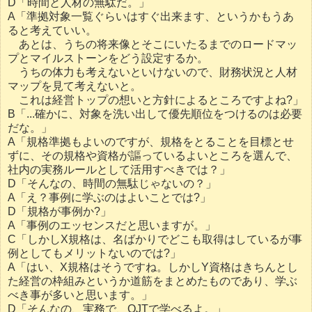
D「時間と人材の無駄だ。」
A「準拠対象一覧ぐらいはすぐ出来ます、というかもうあ
ると考えていい。
あとは、うちの将来像とそこにいたるまでのロードマッ
プとマイルストーンをどう設定するか。
うちの体力も考えないといけないので、財務状況と人材
マップを見て考えないと。
これは経営トップの想いと方針によるところですよね?」
B「...確かに、対象を洗い出して優先順位をつけるのは必要
だな。」
A「規格準拠もよいのですが、規格をとることを目標とせ
ずに、その規格や資格が謳っているよいところを選んで、
社内の実務ルールとして活用すべきでは？」
D「そんなの、時間の無駄じゃないの？」
A「え？事例に学ぶのはよいことでは?」
D「規格が事例か?」
A「事例のエッセンスだと思いますが。」
C「しかしX規格は、名ばかりでどこも取得はしているが事
例としてもメリットないのでは?」
A「はい、X規格はそうですね。しかしY資格はきちんとし
た経営の枠組みというか道筋をまとめたものであり、学ぶ
べき事が多いと思います。」
D「そんなの、実務で、OJTで学べるよ。」