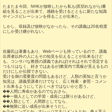
たまたま今回、NHKが放映したから私も(尻切れながら)番
組を見ることが出来て、感銘を受けるとともに新たな知識
やインスピレーションを得ることが出来た。
しかし、収録及び放映がなかったら、その講義は20名程度
にしか受け継がれない。
佐藤氏は著書もあり、Webページも持っているので、講義
出席者以外の人にもその知見を伝えることが出来るけど
も、コンサバな教授の講義であれば(それはそれで否定する
つもりはなく、好きではあるが)教室内で黒板が見えるもの
だけにしか伝授できない。
受ける側の需要度の問題もあるけど、人類の英知と言うか
知見は、講義受講者だけでなく、広く検索・参照・コメン
ト出来るようにしておくべきではないかと思う。
��人間に寿命があるのでなおさら。
��一個人としての学習・成長には限りがあるけど、
��人類として、人間群としてなら、
��無限に近い成長が出来そうだし。
e-ラーニングとか、ナレッジマネジメントとか、色々言う