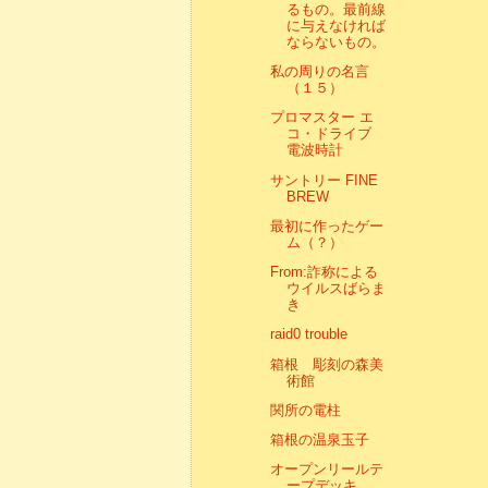
るもの。最前線
に与えなければ
ならないもの。
私の周りの名言
（１５）
プロマスター エ
コ・ドライブ
電波時計
サントリー FINE
BREW
最初に作ったゲー
ム（？）
From:詐称による
ウイルスばらま
き
raid0 trouble
箱根 彫刻の森美
術館
関所の電柱
箱根の温泉玉子
オープンリールテ
ープデッキ