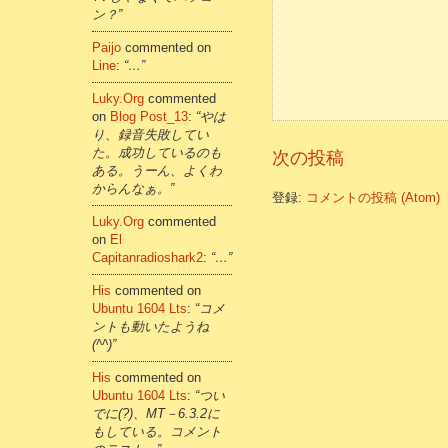
ン？”
Paijo
commented on
Line
:
“…”
Luky.org
commented
on
Blog Post_13
:
“やは
り、録音失敗してい
た。成功しているのも
次の投稿
ある。うーん、よくわ
からんなぁ。”
登録:
コメントの投稿 (Atom)
Luky.org
commented
on
El
Capitanradioshark2
:
“…”
His
commented on
Ubuntu 1604 Lts
:
“コメ
ントも動いたようね
(^^)”
His
commented on
Ubuntu 1604 Lts
:
“つい
でに(?)、MT－6.3.2に
もしている。コメント