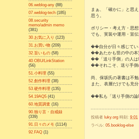
06.weblog-any
(88)
まぁ、「確かに」と思え
07.weblog-tech
(185)
思う。
08.security
memo/admin memo
ポリシー・考え方・思想
(381)
でも、実装や運用・宣伝
30.お気に入り
(123)
31.お買い物
(209)
��自分が日々感じてい
32.旨いもの
(58)
��あたかも世の中の本
��「送り手側」の人は
40.OBU/LinkStation
(56)
��それこそ、送り手側
51.小料理
(55)
尚、保坂氏の著書は不勉
52.創作料理
(38)
また、表層だけでも充分
53.硬件料理
(135)
54.19AQ5
(41)
��私も「送り手側の論理
60.地質調査
(16)
90.独り言・自戒録
(339)
投稿者
luky.org
時刻:
9:01
91.日々のメモ
(1114)
ラベル:
05.booklog-else
92.FAQ
(1)