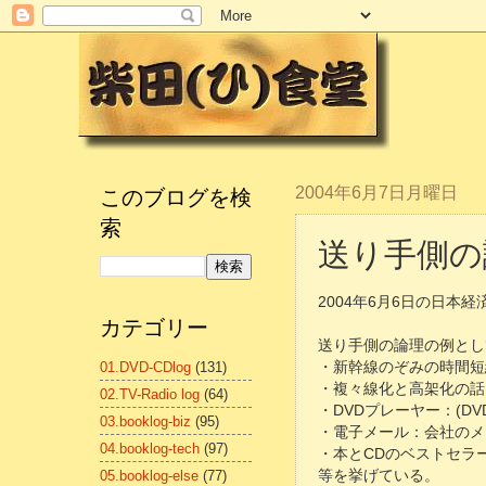
このブログを検
2004年6月7日月曜日
索
送り手側の
2004年6月6日の日本
カテゴリー
送り手側の論理の例とし
01.DVD-CDlog
(131)
・新幹線のぞみの時間短
・複々線化と高架化の話
02.TV-Radio log
(64)
・DVDプレーヤー：(
03.booklog-biz
(95)
・電子メール：会社のメ
04.booklog-tech
(97)
・本とCDのベストセラ
05.booklog-else
(77)
等を挙げている。