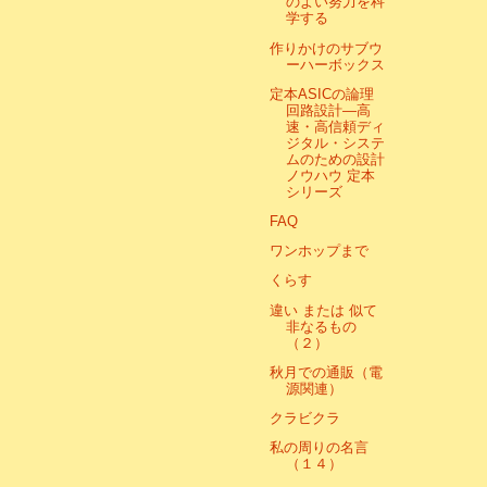
のよい努力を科
学する
作りかけのサブウ
ーハーボックス
定本ASICの論理
回路設計―高
速・高信頼ディ
ジタル・システ
ムのための設計
ノウハウ 定本
シリーズ
FAQ
ワンホップまで
くらす
違い または 似て
非なるもの
（２）
秋月での通販（電
源関連）
クラビクラ
私の周りの名言
（１４）