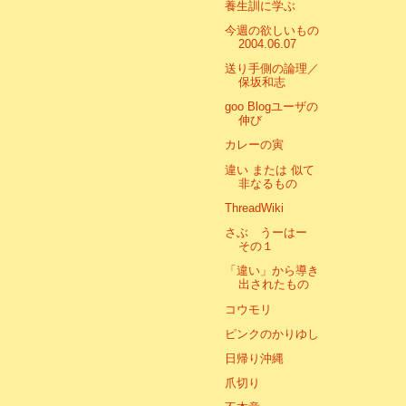
養生訓に学ぶ
今週の欲しいもの
2004.06.07
送り手側の論理／
保坂和志
goo Blogユーザの
伸び
カレーの寅
違い または 似て
非なるもの
ThreadWiki
さぶ うーはー
その１
「違い」から導き
出されたもの
コウモリ
ピンクのかりゆし
日帰り沖縄
爪切り