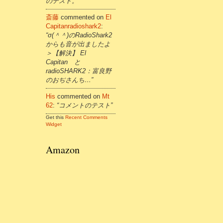
のテスト。”
斎藤
commented on
El
Capitanradioshark2
:
“σ(＾＾)のRadioShark2
からも音が出ましたよ
＞【解決】 El
Capitan と
radioSHARK2：富良野
のおぢさんち…”
His
commented on
Mt
62
:
“コメントのテスト”
Get this
Recent Comments
Widget
Amazon