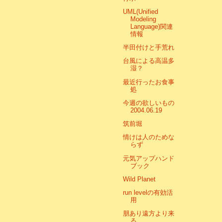
UML(Unified
Modeling
Language)関連
情報
半田付けと手荒れ
台風による高温多
湿？
最近行ったお食事
処
今週の欲しいもの
2004.06.19
筑前堀
情けは人のためな
らず
元気アップハンド
ブック
Wild Planet
run levelの有効活
用
朋あり遠方より来
る