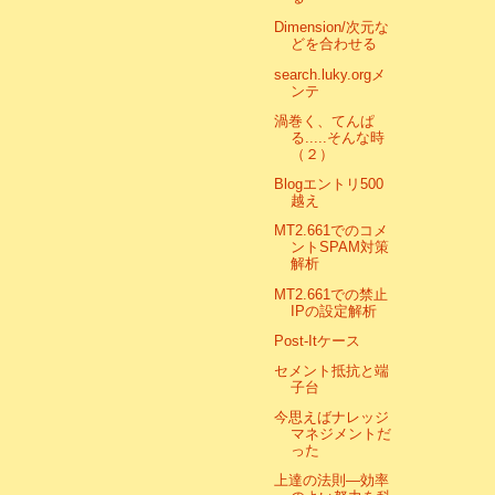
Dimension/次元な
どを合わせる
search.luky.orgメ
ンテ
渦巻く、てんぱ
る.....そんな時
（２）
Blogエントリ500
越え
MT2.661でのコメ
ントSPAM対策
解析
MT2.661での禁止
IPの設定解析
Post-Itケース
セメント抵抗と端
子台
今思えばナレッジ
マネジメントだ
った
上達の法則―効率