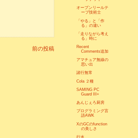
オープンリールテ
ープ技術士
「やる」と「作
る」の違い
「走りながら考え
る」時に
Recent
前の投稿
Comments追加
アマチュア無線の
思い出
諸行無常
Cola ２種
SAMING PC
Guard III+
あんじぇろ厨房
プログラミング言
語AWK
XのGCのfunction
の美しさ
行水