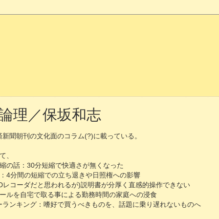
論理／保坂和志
経済新聞朝刊の文化面のコラム(?)に載っている。
て、
縮の話：30分短縮で快適さが無くなった
：4分間の短縮での立ち退きや日照権への影響
DVDレコーダだと思われるが)説明書が分厚く直感的操作できない
ールを自宅で取る事による勤務時間の家庭への浸食
ーランキング：嗜好で買うべきものを、話題に乗り遅れないものへ