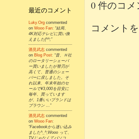
0 件のコメ
最近のコメント
Luky.org
commented
コメントを
on
Wooo Fan
:
“結局、
4K対応テレビに買い換
えました(^^;”
酒見武志
commented
on
Blog Post
:
“昔、Ｈ社
のロータリーシェーバ
ー買いましたが替刃が
高くて、普通のシェー
バーに戻しました。そ
れ以来、年末年始のセ
ールで¥3,000を目安に
毎年、買っています
が、1番いいブランドは
ブラウン …”
酒見武志
commented
on
Wooo Fan
:
“Facebookから迷い込み
ました^_^;Wooo って、
TVじゃなくてパソコ