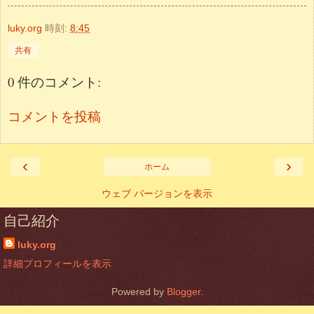
luky.org
時刻:
8:45
共有
0 件のコメント:
コメントを投稿
‹
›
ホーム
ウェブ バージョンを表示
自己紹介
luky.org
詳細プロフィールを表示
Powered by
Blogger
.