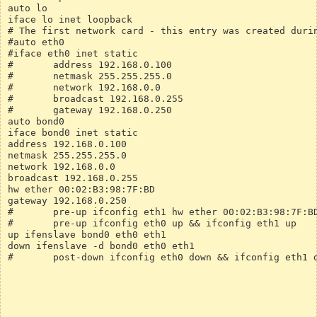
auto lo
iface lo inet loopback
# The first network card - this entry was created duri
#auto eth0
#iface eth0 inet static
#       address 192.168.0.100
#       netmask 255.255.255.0
#       network 192.168.0.0
#       broadcast 192.168.0.255
#       gateway 192.168.0.250
auto bond0
iface bond0 inet static
address 192.168.0.100
netmask 255.255.255.0
network 192.168.0.0
broadcast 192.168.0.255
hw ether 00:02:B3:98:7F:BD
gateway 192.168.0.250
#       pre-up ifconfig eth1 hw ether 00:02:B3:98:7F:B
#       pre-up ifconfig eth0 up && ifconfig eth1 up
up ifenslave bond0 eth0 eth1
down ifenslave -d bond0 eth0 eth1
#       post-down ifconfig eth0 down && ifconfig eth1 