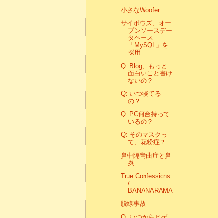
小さなWoofer
サイボウズ、オー
プンソースデー
タベース
「MySQL」を
採用
Q: Blog、もっと
面白いこと書け
ないの？
Q: いつ寝てる
の？
Q: PC何台持って
いるの？
Q: そのマスクっ
て、花粉症？
鼻中隔彎曲症と鼻
炎
True Confessions
/
BANANARAMA
脱線事故
Q: いつからヒゲ