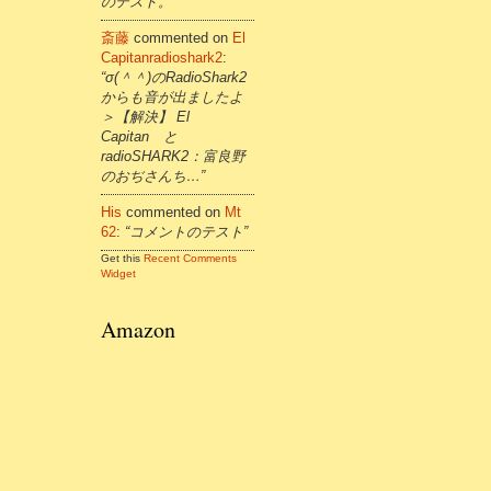
のテスト。”
斎藤
commented on
El
Capitanradioshark2
:
“σ(＾＾)のRadioShark2
からも音が出ましたよ
＞【解決】 El
Capitan と
radioSHARK2：富良野
のおぢさんち…”
His
commented on
Mt
62
:
“コメントのテスト”
Get this
Recent Comments
Widget
Amazon