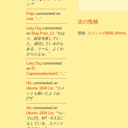
ン？”
Paijo
commented on
Line
:
“…”
次の投稿
Luky.org
commented
登録:
コメントの投稿 (Atom)
on
Blog Post_13
:
“やは
り、録音失敗してい
た。成功しているのも
ある。うーん、よくわ
からんなぁ。”
Luky.org
commented
on
El
Capitanradioshark2
:
“…”
His
commented on
Ubuntu 1604 Lts
:
“コメ
ントも動いたようね
(^^)”
His
commented on
Ubuntu 1604 Lts
:
“つい
でに(?)、MT－6.3.2に
もしている。コメント