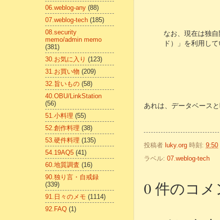
06.weblog-any
(88)
07.weblog-tech
(185)
08.security
なお、現在は独自開発
memo/admin memo
ド）」を利用して
(381)
30.お気に入り
(123)
31.お買い物
(209)
32.旨いもの
(58)
40.OBU/LinkStation
(56)
あれは、データベースと呼
51.小料理
(55)
52.創作料理
(38)
53.硬件料理
(135)
投稿者
luky.org
時刻:
9:50
54.19AQ5
(41)
ラベル:
07.weblog-tech
60.地質調査
(16)
90.独り言・自戒録
0 件のコメ
(339)
91.日々のメモ
(1114)
92.FAQ
(1)