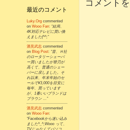
コメントを
最近のコメント
Luky.org
commented
on
Wooo Fan
:
“結局、
4K対応テレビに買い換
えました(^^;”
酒見武志
commented
on
Blog Post
:
“昔、Ｈ社
のロータリーシェーバ
ー買いましたが替刃が
高くて、普通のシェー
バーに戻しました。そ
れ以来、年末年始のセ
ールで¥3,000を目安に
毎年、買っています
が、1番いいブランドは
ブラウン …”
酒見武志
commented
on
Wooo Fan
:
“Facebookから迷い込み
ました^_^;Wooo って、
TVじゃなくてパソコ