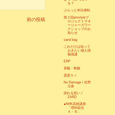
を？
ぷらっと本社移転
第２回pmstyleプ
前の投稿
ロジェクトマネ
ージャーズワー
クショップのお
知らせ
sand bag
これだけは知って
おきたい個人情
報保護
ERP
昼飯・晩飯
震度５＋
No Damage / 佐野
元春
揺れる想い /
ZARD
●NHK高校講座
「理科総合
Ａ・Ｂ」