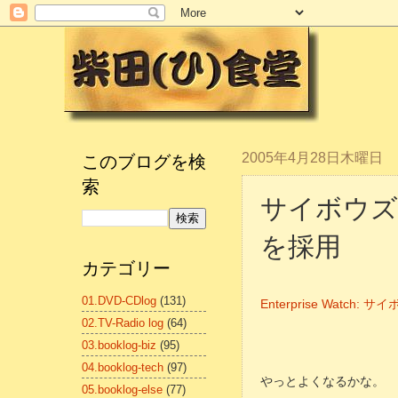
このブログを検
2005年4月28日木曜日
索
サイボウズ
を採用
カテゴリー
01.DVD-CDlog
(131)
Enterprise Wat
02.TV-Radio log
(64)
03.booklog-biz
(95)
04.booklog-tech
(97)
やっとよくなるかな。
05.booklog-else
(77)