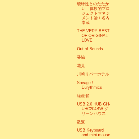
曖昧性とのたたか
い―体験的プロ
ジェクトマネジ
メント論 / 名内
泰蔵
THE VERY BEST
OF ORIGINAL
LOVE
Out of Bounds
妥協
花見
川崎リバーホテル
Savage /
Eurythmics
経産省
USB 2.0 HUB GH-
UHC204BW グ
リーンハウス
散髪
USB Keyboard
and mini mouse