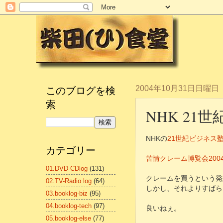
このブログを検
2004年10月31日日曜日
索
NHK 21
NHKの
21世紀ビジネス
カテゴリー
苦情クレーム博覧会20
01.DVD-CDlog
(131)
クレームを買うという発
02.TV-Radio log
(64)
しかし、それよりすばら
03.booklog-biz
(95)
04.booklog-tech
(97)
良いねぇ。
05.booklog-else
(77)