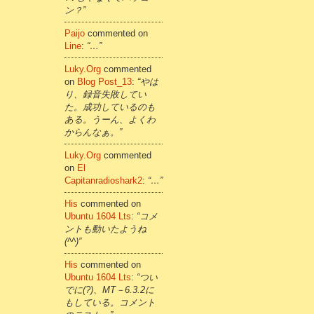
ン？”
Paijo
commented on
Line
:
“…”
Luky.org
commented
on
Blog Post_13
:
“やは
り、録音失敗してい
た。成功しているのも
ある。うーん、よくわ
からんなぁ。”
Luky.org
commented
on
El
Capitanradioshark2
:
“…”
His
commented on
Ubuntu 1604 Lts
:
“コメ
ントも動いたようね
(^^)”
His
commented on
Ubuntu 1604 Lts
:
“つい
でに(?)、MT－6.3.2に
もしている。コメント