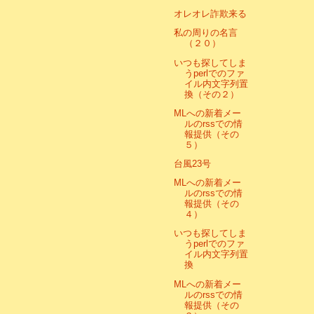
オレオレ詐欺来る
私の周りの名言
（２０）
いつも探してしま
うperlでのファ
イル内文字列置
換（その２）
MLへの新着メー
ルのrssでの情
報提供（その
５）
台風23号
MLへの新着メー
ルのrssでの情
報提供（その
４）
いつも探してしま
うperlでのファ
イル内文字列置
換
MLへの新着メー
ルのrssでの情
報提供（その