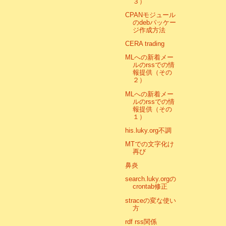
３）
CPANモジュール
のdebパッケー
ジ作成方法
CERA trading
MLへの新着メー
ルのrssでの情
報提供（その
２）
MLへの新着メー
ルのrssでの情
報提供（その
１）
his.luky.org不調
MTでの文字化け
再び
鼻炎
search.luky.orgの
crontab修正
straceの変な使い
方
rdf rss関係