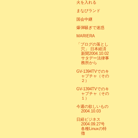
火を入れる
まなびランド
国会中継
爆弾騒ぎで迷惑
MARIERA
「ブログの落とし
穴」 日本経済
新聞2004.10.02
サタデー法律事
務所から
GV-1394TVでのキ
ャプチャ（その
２）
GV-1394TVでのキ
ャプチャ（その
１）
今週の欲しいもの
2004.10.03
日経ビジネス
2004.09.27号
各種Linuxの特
徴