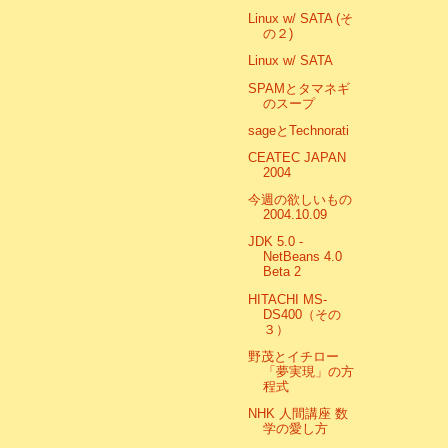
Linux w/ SATA (そ
の２)
Linux w/ SATA
SPAMとタマネギ
のスープ
sageとTechnorati
CEATEC JAPAN
2004
今週の欲しいもの
2004.10.09
JDK 5.0 -
NetBeans 4.0
Beta 2
HITACHI MS-
DS400（その
３）
野茂とイチロー
「夢実現」の方
程式
NHK 人間講座 数
学の愛し方