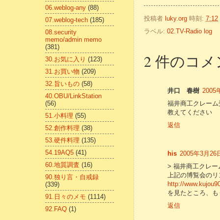
06.weblog-any
(88)
投稿者
luky.org
時刻:
7:12
07.weblog-tech
(185)
ラベル:
02.TV-Radio log
08.security
memo/admin memo
(381)
2 件のコメ
30.お気に入り
(123)
31.お買い物
(209)
32.旨いもの
(58)
井口 春樹
2005
40.OBU/LinkStation
(56)
福井商工クレーム
教えてください
51.小料理
(55)
返信
52.創作料理
(38)
53.硬件料理
(135)
54.19AQ5
(41)
his
2005年3月26日
60.地質調査
(16)
> 福井商工クレー
上記の博覧会のリ
90.独り言・自戒録
http://www.kujou9
(339)
を見たところ、も
91.日々のメモ
(1114)
返信
92.FAQ
(1)