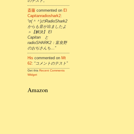
のテスト。”
斎藤
commented on
El
Capitanradioshark2
:
“σ(＾＾)のRadioShark2
からも音が出ましたよ
＞【解決】 El
Capitan と
radioSHARK2：富良野
のおぢさんち…”
His
commented on
Mt
62
:
“コメントのテスト”
Get this
Recent Comments
Widget
Amazon