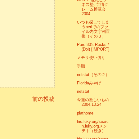
ネス塾: 苦情ク
レーム博覧会
2004
いつも探してしま
うperlでのファ
イル内文字列置
換（その３）
Pure 80's Rocks /
(Dol) [IMPORT]
メモリ使い切り
手順
netstat（その２）
Floridaみやげ
netstat
前の投稿
今週の欲しいもの
2004.10.24
plathome
his.luky.org/searc
h.luky.orgメン
テ中（続き）