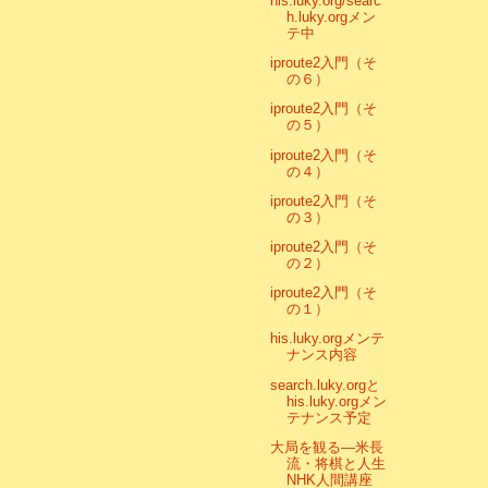
his.luky.org/searc
h.luky.orgメン
テ中
iproute2入門（そ
の６）
iproute2入門（そ
の５）
iproute2入門（そ
の４）
iproute2入門（そ
の３）
iproute2入門（そ
の２）
iproute2入門（そ
の１）
his.luky.orgメンテ
ナンス内容
search.luky.orgと
his.luky.orgメン
テナンス予定
大局を観る―米長
流・将棋と人生
NHK人間講座