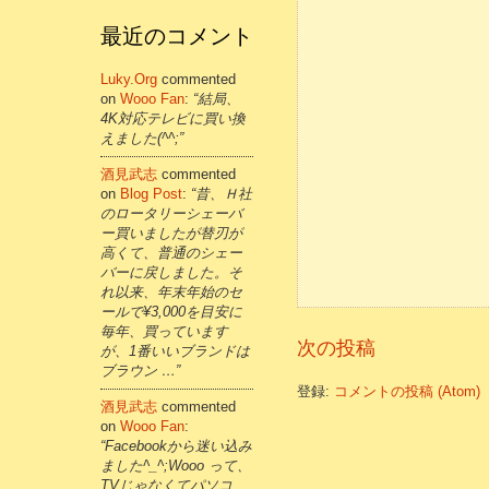
最近のコメント
Luky.org
commented
on
Wooo Fan
:
“結局、
4K対応テレビに買い換
えました(^^;”
酒見武志
commented
on
Blog Post
:
“昔、Ｈ社
のロータリーシェーバ
ー買いましたが替刃が
高くて、普通のシェー
バーに戻しました。そ
れ以来、年末年始のセ
ールで¥3,000を目安に
毎年、買っています
次の投稿
が、1番いいブランドは
ブラウン …”
登録:
コメントの投稿 (Atom)
酒見武志
commented
on
Wooo Fan
:
“Facebookから迷い込み
ました^_^;Wooo って、
TVじゃなくてパソコ