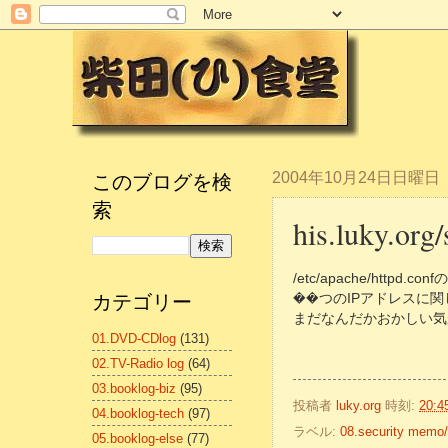
このブログを検
2004年10月24日日曜日
索
his.luky.
/etc/apache/httpd.
カテゴリー
��つのIPアドレスに
まだなんだかおかしい気が
01.DVD-CDlog
(131)
02.TV-Radio log
(64)
03.booklog-biz
(95)
投稿者
luky.org
時刻:
20:4
04.booklog-tech
(97)
ラベル:
08.security mem
05.booklog-else
(77)