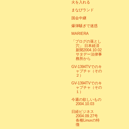
火を入れる
まなびランド
国会中継
爆弾騒ぎで迷惑
MARIERA
「ブログの落とし
穴」 日本経済
新聞2004.10.02
サタデー法律事
務所から
GV-1394TVでのキ
ャプチャ（その
２）
GV-1394TVでのキ
ャプチャ（その
１）
今週の欲しいもの
2004.10.03
日経ビジネス
2004.09.27号
各種Linuxの特
徴