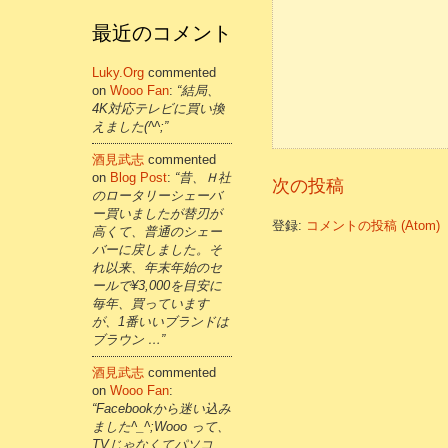
最近のコメント
Luky.org
commented
on
Wooo Fan
:
“結局、
4K対応テレビに買い換
えました(^^;”
酒見武志
commented
on
Blog Post
:
“昔、Ｈ社
次の投稿
のロータリーシェーバ
ー買いましたが替刃が
登録:
コメントの投稿 (Atom)
高くて、普通のシェー
バーに戻しました。そ
れ以来、年末年始のセ
ールで¥3,000を目安に
毎年、買っています
が、1番いいブランドは
ブラウン …”
酒見武志
commented
on
Wooo Fan
:
“Facebookから迷い込み
ました^_^;Wooo って、
TVじゃなくてパソコ