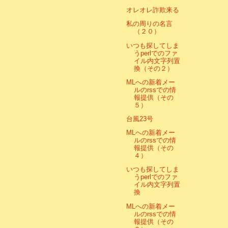
オレオレ詐欺来る
私の周りの名言
（２０）
いつも探してしま
うperlでのファ
イル内文字列置
換（その２）
MLへの新着メー
ルのrssでの情
報提供（その
５）
台風23号
MLへの新着メー
ルのrssでの情
報提供（その
４）
いつも探してしま
うperlでのファ
イル内文字列置
換
MLへの新着メー
ルのrssでの情
報提供（その