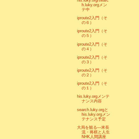
his.luky.org/searc
h.luky.orgメン
テ中
iproute2入門（そ
の６）
iproute2入門（そ
の５）
iproute2入門（そ
の４）
iproute2入門（そ
の３）
iproute2入門（そ
の２）
iproute2入門（そ
の１）
his.luky.orgメンテ
ナンス内容
search.luky.orgと
his.luky.orgメン
テナンス予定
大局を観る―米長
流・将棋と人生
NHK人間講座