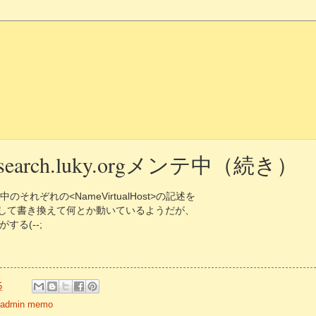
org/search.luky.orgメンテ中（続き）
confの中のそれぞれの<NameVirtualHost>の記述を
関して書き換えて何とか動いているようだが、
する(--;
5
o/admin memo