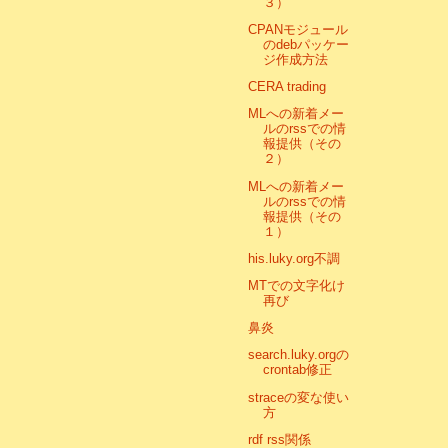
３）
CPANモジュール
のdebパッケー
ジ作成方法
CERA trading
MLへの新着メー
ルのrssでの情
報提供（その
２）
MLへの新着メー
ルのrssでの情
報提供（その
１）
his.luky.org不調
MTでの文字化け
再び
鼻炎
search.luky.orgの
crontab修正
straceの変な使い
方
rdf rss関係