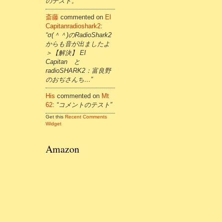
のテスト。”
斎藤
commented on
El
Capitanradioshark2
:
“σ(＾＾)のRadioShark2
からも音が出ましたよ
＞【解決】 El
Capitan と
radioSHARK2：富良野
のおぢさんち…”
His
commented on
Mt
62
:
“コメントのテスト”
Get this
Recent Comments
Widget
Amazon