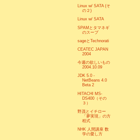
Linux w/ SATA (そ
の２)
Linux w/ SATA
SPAMとタマネギ
のスープ
sageとTechnorati
CEATEC JAPAN
2004
今週の欲しいもの
2004.10.09
JDK 5.0 -
NetBeans 4.0
Beta 2
HITACHI MS-
DS400（その
３）
野茂とイチロー
「夢実現」の方
程式
NHK 人間講座 数
学の愛し方