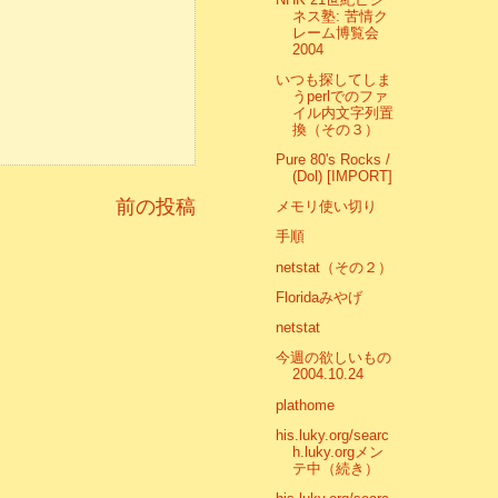
ネス塾: 苦情ク
レーム博覧会
2004
いつも探してしま
うperlでのファ
イル内文字列置
換（その３）
Pure 80's Rocks /
(Dol) [IMPORT]
前の投稿
メモリ使い切り
手順
netstat（その２）
Floridaみやげ
netstat
今週の欲しいもの
2004.10.24
plathome
his.luky.org/searc
h.luky.orgメン
テ中（続き）