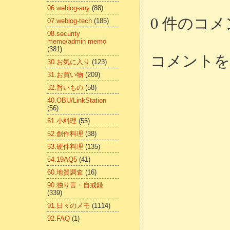
06.weblog-any
(88)
0 件のコメ
07.weblog-tech
(185)
08.security
memo/admin memo
(381)
コメントを
30.お気に入り
(123)
31.お買い物
(209)
32.旨いもの
(58)
40.OBU/LinkStation
(56)
51.小料理
(55)
52.創作料理
(38)
53.硬件料理
(135)
54.19AQ5
(41)
60.地質調査
(16)
90.独り言・自戒録
(339)
91.日々のメモ
(1114)
92.FAQ
(1)