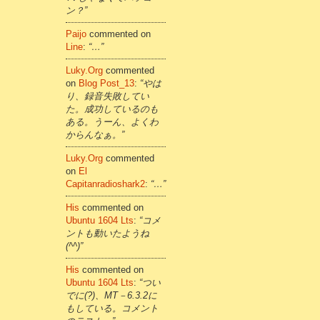
ン？”
Paijo
commented on
Line
:
“…”
Luky.org
commented
on
Blog Post_13
:
“やは
り、録音失敗してい
た。成功しているのも
ある。うーん、よくわ
からんなぁ。”
Luky.org
commented
on
El
Capitanradioshark2
:
“…”
His
commented on
Ubuntu 1604 Lts
:
“コメ
ントも動いたようね
(^^)”
His
commented on
Ubuntu 1604 Lts
:
“つい
でに(?)、MT－6.3.2に
もしている。コメント