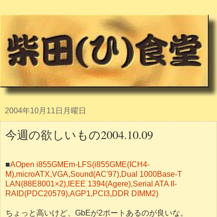
2004年10月11日月曜日
今週の欲しいもの2004.10.09
■
AOpen i855GMEm-LFS(i855GME(ICH4-
M),microATX,VGA,Sound(AC'97),Dual 1000Base-T
LAN(88E8001×2),IEEE 1394(Agere),Serial ATA II-
RAID(PDC20579),AGP1,PCI3,DDR DIMM2)
ちょっと高いけど、GbEが2ポートあるのが良いな。