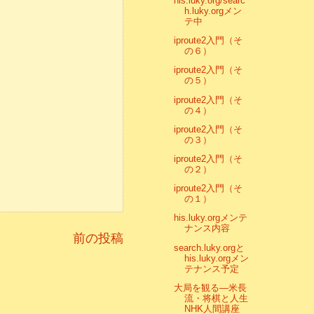
his.luky.org/searc
h.luky.orgメン
テ中
iproute2入門（そ
の６）
iproute2入門（そ
の５）
iproute2入門（そ
の４）
iproute2入門（そ
の３）
iproute2入門（そ
の２）
iproute2入門（そ
の１）
his.luky.orgメンテ
ナンス内容
前の投稿
search.luky.orgと
his.luky.orgメン
テナンス予定
大局を観る―米長
流・将棋と人生
NHK人間講座