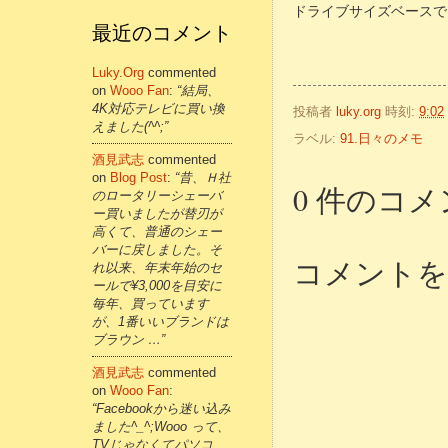
ドライブサイズベースで比
最近のコメント
Luky.org
commented
on
Wooo Fan
:
“結局、
4K対応テレビに買い換
投稿者
luky.org
時刻:
9:02
えました(^^;”
ラベル:
91.日々のメモ
酒見武志
commented
on
Blog Post
:
“昔、Ｈ社
0 件のコメ
のロータリーシェーバ
ー買いましたが替刃が
高くて、普通のシェー
バーに戻しました。そ
コメントを
れ以来、年末年始のセ
ールで¥3,000を目安に
毎年、買っています
が、1番いいブランドは
ブラウン …”
酒見武志
commented
on
Wooo Fan
:
“Facebookから迷い込み
ました^_^;Wooo って、
TVじゃなくてパソコ