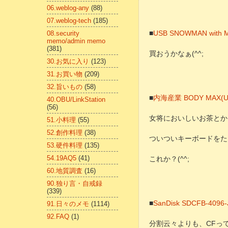
06.weblog-any
(88)
07.weblog-tech
(185)
08.security
■
USB SNOWMAN w
memo/admin memo
(381)
買おうかなぁ(^^;
30.お気に入り
(123)
31.お買い物
(209)
32.旨いもの
(58)
■
内海産業 BODY MAX
40.OBU/LinkStation
(56)
女将においしいお茶とか
51.小料理
(55)
52.創作料理
(38)
ついついキーボードをた
53.硬件料理
(135)
54.19AQ5
(41)
これか？(^^;
60.地質調査
(16)
90.独り言・自戒録
(339)
■
SanDisk SDCFB-40
91.日々のメモ
(1114)
92.FAQ
(1)
分割云々よりも、CFっ