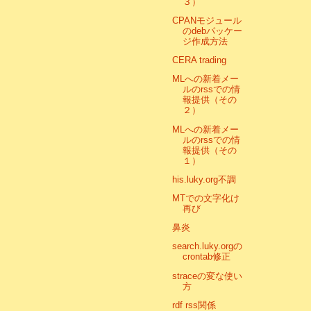
３）
CPANモジュール
のdebパッケー
ジ作成方法
CERA trading
MLへの新着メー
ルのrssでの情
報提供（その
２）
MLへの新着メー
ルのrssでの情
報提供（その
１）
his.luky.org不調
MTでの文字化け
再び
鼻炎
search.luky.orgの
crontab修正
straceの変な使い
方
rdf rss関係