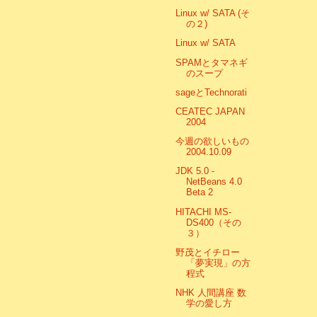
Linux w/ SATA (そ
の２)
Linux w/ SATA
SPAMとタマネギ
のスープ
sageとTechnorati
CEATEC JAPAN
2004
今週の欲しいもの
2004.10.09
JDK 5.0 -
NetBeans 4.0
Beta 2
HITACHI MS-
DS400（その
３）
野茂とイチロー
「夢実現」の方
程式
NHK 人間講座 数
学の愛し方