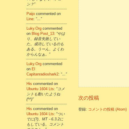
ン？”
Paijo
commented on
Line
:
“…”
Luky.org
commented
on
Blog Post_13
:
“やは
り、録音失敗してい
た。成功しているのも
ある。うーん、よくわ
からんなぁ。”
Luky.org
commented
on
El
Capitanradioshark2
:
“…”
His
commented on
Ubuntu 1604 Lts
:
“コメ
ントも動いたようね
次の投稿
(^^)”
His
commented on
登録:
コメントの投稿 (Atom)
Ubuntu 1604 Lts
:
“つい
でに(?)、MT－6.3.2に
もしている。コメント