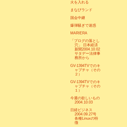
火を入れる
まなびランド
国会中継
爆弾騒ぎで迷惑
MARIERA
「ブログの落とし
穴」 日本経済
新聞2004.10.02
サタデー法律事
務所から
GV-1394TVでのキ
ャプチャ（その
２）
GV-1394TVでのキ
ャプチャ（その
１）
今週の欲しいもの
2004.10.03
日経ビジネス
2004.09.27号
各種Linuxの特
徴