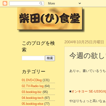
このブログを検
2004年10月25日月曜日
索
今週の欲しいも
カテゴリー
ありゃ。書いているうちに
01.DVD-CDlog
(131)
02.TV-Radio log
(64)
■
オンキヨー SE-U33G
03.booklog-biz
(95)
04.booklog-tech
(97)
やはりちょっと高いなぁ
05.booklog-else
(77)