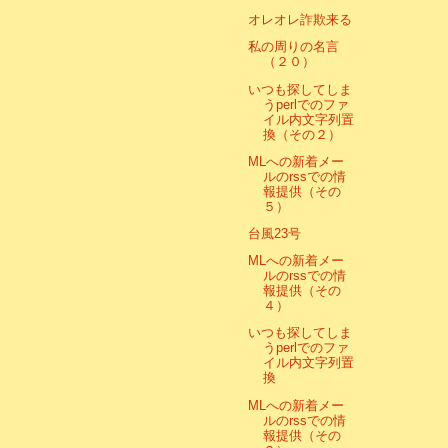
オレオレ詐欺来る
私の周りの名言
（２０）
いつも探してしま
うperlでのファ
イル内文字列置
換（その２）
MLへの新着メー
ルのrssでの情
報提供（その
５）
台風23号
MLへの新着メー
ルのrssでの情
報提供（その
４）
いつも探してしま
うperlでのファ
イル内文字列置
換
MLへの新着メー
ルのrssでの情
報提供（その