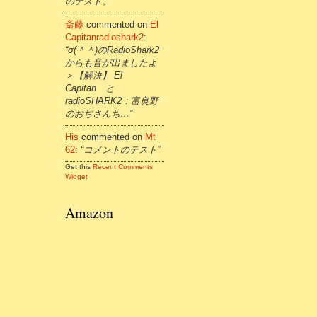
のテスト。”
斎藤
commented on
El
Capitanradioshark2
:
“σ(＾＾)のRadioShark2
からも音が出ましたよ
＞【解決】 El
Capitan と
radioSHARK2：富良野
のおぢさんち…”
His
commented on
Mt
62
:
“コメントのテスト”
Get this
Recent Comments
Widget
Amazon