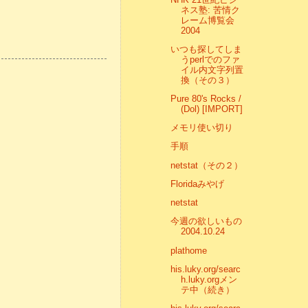
ネス塾: 苦情ク
レーム博覧会
2004
いつも探してしま
うperlでのファ
イル内文字列置
換（その３）
Pure 80's Rocks /
(Dol) [IMPORT]
メモリ使い切り
手順
netstat（その２）
Floridaみやげ
netstat
今週の欲しいもの
2004.10.24
plathome
his.luky.org/searc
h.luky.orgメン
テ中（続き）