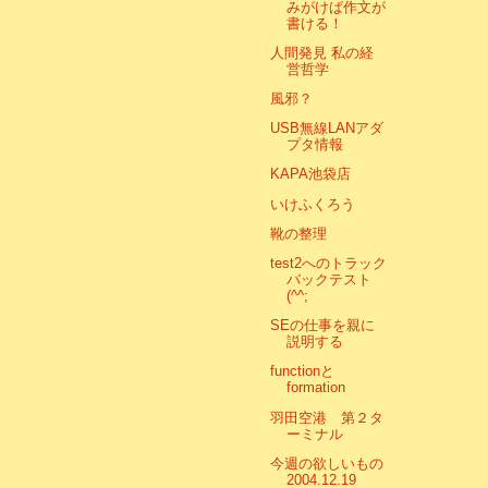
みがけば作文が
書ける！
人間発見 私の経
営哲学
風邪？
USB無線LANアダ
プタ情報
KAPA池袋店
いけふくろう
靴の整理
test2へのトラック
バックテスト
(^^;
SEの仕事を親に
説明する
functionと
formation
羽田空港 第２タ
ーミナル
今週の欲しいもの
2004.12.19