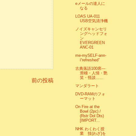
eメールの達人に
なる
LOAS UA-011
USB空気清浄機
ノイズキャンセリ
ングヘッドフォ
ン
EVERGREEN
ANC-01
me-mySELF-ann-
i“refreshed”
古典落語100席―
滑稽・人情・艶
笑・怪談……
前の投稿
マンダラート
DVD-RAMのフォ
ーマット
On Fire at the
Bowl (2pc) /
(Rstr Dol Dts)
[IMPORT...
NHK わくわく授
業 技(わざ)を