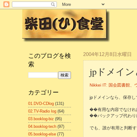
このブログを検
2004年12月8日水曜日
索
jpドメイ
Nikkei IT: 国会図
カテゴリー
jpドメインなら、保存
01.DVD-CDlog
(131)
��有用な内容でなければ
02.TV-Radio log
(64)
��バックアップ代わり
03.booklog-biz
(95)
04.booklog-tech
(97)
でも、誰が有用と判断する
05.booklog-else
(77)