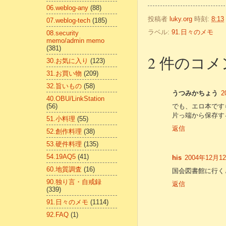
06.weblog-any
(88)
投稿者
luky.org
時刻:
8:13
07.weblog-tech
(185)
ラベル:
91.日々のメモ
08.security
memo/admin memo
(381)
2 件のコメ
30.お気に入り
(123)
31.お買い物
(209)
32.旨いもの
(58)
うつみかちょう
2
40.OBU/LinkStation
(56)
でも、エロ本です
片っ端から保存す
51.小料理
(55)
返信
52.創作料理
(38)
53.硬件料理
(135)
54.19AQ5
(41)
his
2004年12月12
60.地質調査
(16)
国会図書館に行く
90.独り言・自戒録
返信
(339)
91.日々のメモ
(1114)
92.FAQ
(1)