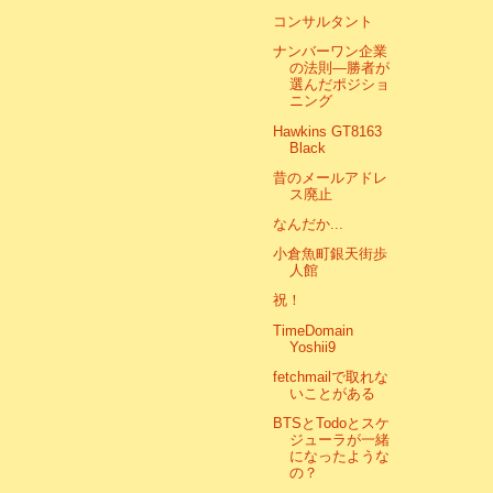
コンサルタント
ナンバーワン企業
の法則―勝者が
選んだポジショ
ニング
Hawkins GT8163
Black
昔のメールアドレ
ス廃止
なんだか...
小倉魚町銀天街歩
人館
祝！
TimeDomain
Yoshii9
fetchmailで取れな
いことがある
BTSとTodoとスケ
ジューラが一緒
になったような
の？