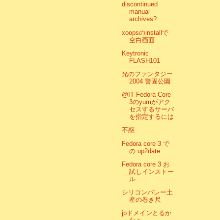
discontinued
manual
archives?
xoopsのinstallで
空白画面
Keytronic
FLASH101
光のファンタジー
2004 警固公園
@IT Fedora Core
3のyumがアク
セスするサーバ
を指定するには
不惑
Fedora core 3 で
の up2date
Fedora core 3 お
試しインストー
ル
シリコンバレー土
産の巻き尺
jpドメインとるか