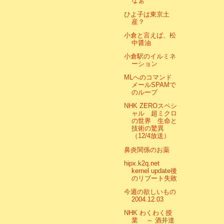
なぁ
ひよ子は東京土
産？
小倉と言えば、松
中醤油
小倉駅のイルミネ
ーション
MLへのコマンド
メールSPAMで
のループ
NHK ZEROスペシ
ャル 超ミクロ
の世界 生命と
技術の驚異
（12/4放送）
鼻炎関係のお薬
hipx.k2q.net
kernel update後
のリブート失敗
今週の欲しいもの
2004.12.03
NHK わくわく授
業 ～ 酒井達