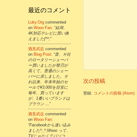
最近のコメント
Luky.org
commented
on
Wooo Fan
:
“結局、
4K対応テレビに買い換
えました(^^;”
酒見武志
commented
on
Blog Post
:
“昔、Ｈ社
のロータリーシェーバ
ー買いましたが替刃が
高くて、普通のシェー
バーに戻しました。そ
次の投稿
れ以来、年末年始のセ
ールで¥3,000を目安に
毎年、買っています
登録:
コメントの投稿 (Atom)
が、1番いいブランドは
ブラウン …”
酒見武志
commented
on
Wooo Fan
:
“Facebookから迷い込み
ました^_^;Wooo って、
TVじゃなくてパソコ