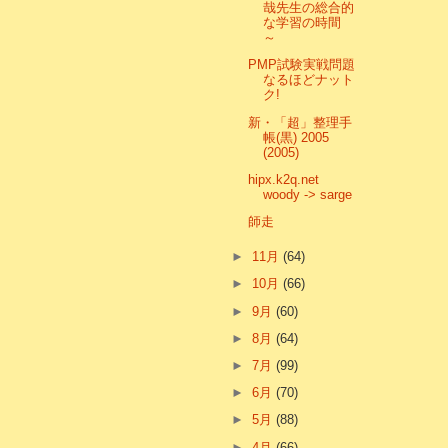
哉先生の総合的
な学習の時間
～
PMP試験実戦問題
なるほどナット
ク!
新・「超」整理手
帳(黒) 2005
(2005)
hipx.k2q.net
woody -> sarge
師走
►
11月
(64)
►
10月
(66)
►
9月
(60)
►
8月
(64)
►
7月
(99)
►
6月
(70)
►
5月
(88)
►
4月
(66)