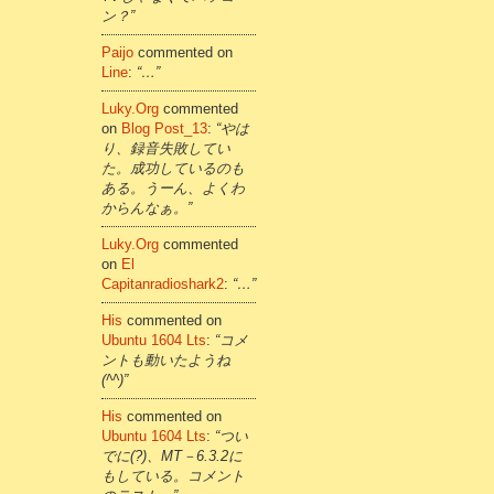
ン？”
Paijo
commented on
Line
:
“…”
Luky.org
commented
on
Blog Post_13
:
“やは
り、録音失敗してい
た。成功しているのも
ある。うーん、よくわ
からんなぁ。”
Luky.org
commented
on
El
Capitanradioshark2
:
“…”
His
commented on
Ubuntu 1604 Lts
:
“コメ
ントも動いたようね
(^^)”
His
commented on
Ubuntu 1604 Lts
:
“つい
でに(?)、MT－6.3.2に
もしている。コメント