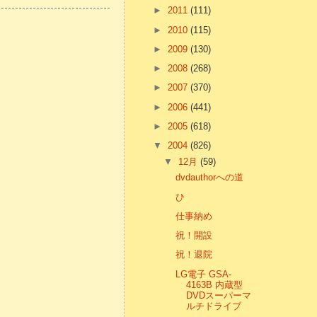
►
2011
(111)
►
2010
(115)
►
2009
(130)
►
2008
(268)
►
2007
(370)
►
2006
(441)
►
2005
(618)
▼
2004
(826)
▼
12月
(59)
dvdauthorへの道
ひ
仕事納め
祝！開設
祝！退院
LG電子 GSA-
4163B 内蔵型
DVDスーパーマ
ルチドライブ