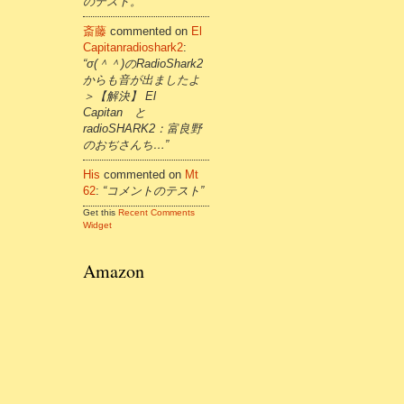
のテスト。”
斎藤
commented on
El
Capitanradioshark2
:
“σ(＾＾)のRadioShark2
からも音が出ましたよ
＞【解決】 El
Capitan と
radioSHARK2：富良野
のおぢさんち…”
His
commented on
Mt
62
:
“コメントのテスト”
Get this
Recent Comments
Widget
Amazon