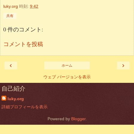
luky.org
時刻:
9:42
共有
0 件のコメント:
コメントを投稿
‹
›
ホーム
ウェブ バージョンを表示
自己紹介
luky.org
詳細プロフィールを表示
Powered by
Blogger
.