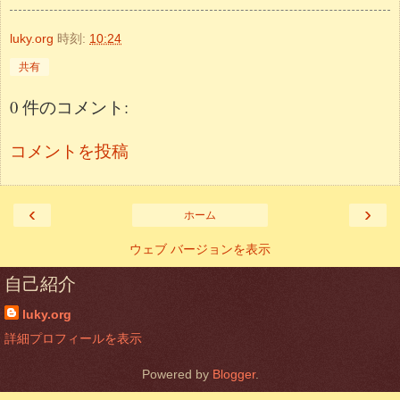
luky.org
時刻:
10:24
共有
0 件のコメント:
コメントを投稿
‹
›
ホーム
ウェブ バージョンを表示
自己紹介
luky.org
詳細プロフィールを表示
Powered by
Blogger
.