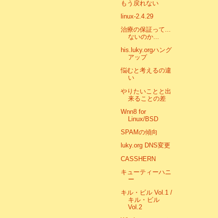
もう戻れない
linux-2.4.29
治療の保証って...
ないのか...
his.luky.orgハング
アップ
悩むと考えるの違
い
やりたいことと出
来ることの差
Wnn8 for
Linux/BSD
SPAMの傾向
luky.org DNS変更
CASSHERN
キューティーハニ
ー
キル・ビル Vol.1 /
キル・ビル
Vol.2