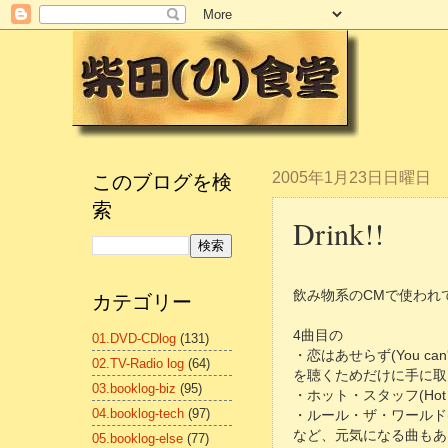
このブログを検
2005年1月23日日曜日
索
Drink!!
飲み物系のCMで使われ
カテゴリー
4曲目の
01.DVD-CDlog
(131)
・恋はあせらず(You can't
02.TV-Radio log
(64)
を聴くためだけに手に取
03.booklog-biz
(95)
・ホット・スタッフ(Hot St
04.booklog-tech
(97)
・ルール・ザ・ワールド(Every
など、元気になる曲もあ
05.booklog-else
(77)