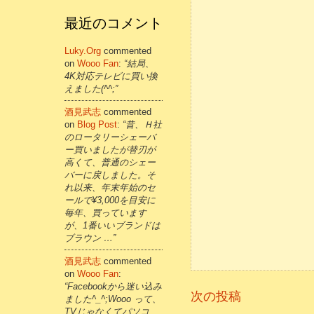
最近のコメント
Luky.org
commented
on
Wooo Fan
:
“結局、
4K対応テレビに買い換
えました(^^;”
酒見武志
commented
on
Blog Post
:
“昔、Ｈ社
のロータリーシェーバ
ー買いましたが替刃が
高くて、普通のシェー
バーに戻しました。そ
れ以来、年末年始のセ
ールで¥3,000を目安に
毎年、買っています
が、1番いいブランドは
ブラウン …”
酒見武志
commented
on
Wooo Fan
:
“Facebookから迷い込み
次の投稿
ました^_^;Wooo って、
TVじゃなくてパソコ