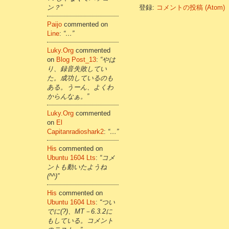
ン？”
登録:
コメントの投稿 (Atom)
Paijo
commented on
Line
:
“…”
Luky.org
commented
on
Blog Post_13
:
“やは
り、録音失敗してい
た。成功しているのも
ある。うーん、よくわ
からんなぁ。”
Luky.org
commented
on
El
Capitanradioshark2
:
“…”
His
commented on
Ubuntu 1604 Lts
:
“コメ
ントも動いたようね
(^^)”
His
commented on
Ubuntu 1604 Lts
:
“つい
でに(?)、MT－6.3.2に
もしている。コメント