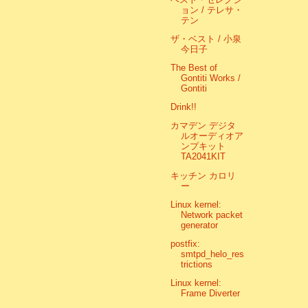
ョン / テレサ・
テン
ザ・ベスト / 小泉
今日子
The Best of
Gontiti Works /
Gontiti
Drink!!
カマデン デジタ
ルオーディオア
ンプキット
TA2041KIT
キッチン カロリ
ー
Linux kernel:
Network packet
generator
postfix:
smtpd_helo_res
trictions
Linux kernel:
Frame Diverter