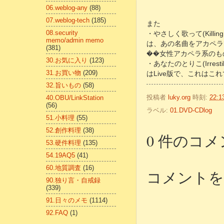
06.weblog-any
(88)
07.weblog-tech
(185)
また
08.security
・やさしく歌って(Killing m
memo/admin memo
は、あの名曲をアカペラ
(381)
��女性アカペラ系のも
30.お気に入り
(123)
・あなたのとりこ(Irrestibi
31.お買い物
(209)
はLive版で、これはこ
32.旨いもの
(58)
投稿者
luky.org
時刻:
22:1
40.OBU/LinkStation
(56)
ラベル:
01.DVD-CDlog
51.小料理
(55)
52.創作料理
(38)
0 件のコメ
53.硬件料理
(135)
54.19AQ5
(41)
60.地質調査
(16)
コメントを
90.独り言・自戒録
(339)
91.日々のメモ
(1114)
92.FAQ
(1)