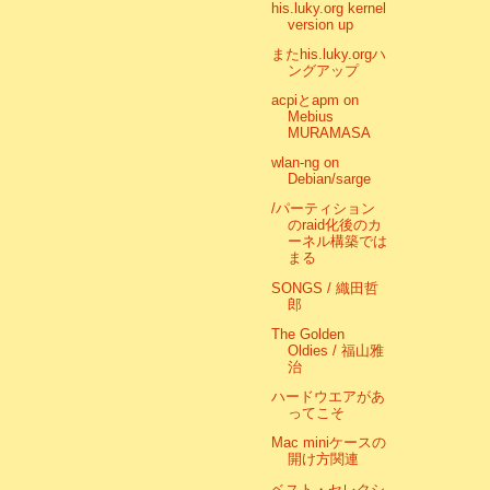
his.luky.org kernel
version up
またhis.luky.orgハ
ングアップ
acpiとapm on
Mebius
MURAMASA
wlan-ng on
Debian/sarge
/パーティション
のraid化後のカ
ーネル構築では
まる
SONGS / 織田哲
郎
The Golden
Oldies / 福山雅
治
ハードウエアがあ
ってこそ
Mac miniケースの
開け方関連
ベスト・セレクシ