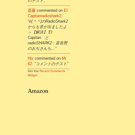
のテスト。”
斎藤
commented on
El
Capitanradioshark2
:
“σ(＾＾)のRadioShark2
からも音が出ましたよ
＞【解決】 El
Capitan と
radioSHARK2：富良野
のおぢさんち…”
His
commented on
Mt
62
:
“コメントのテスト”
Get this
Recent Comments
Widget
Amazon