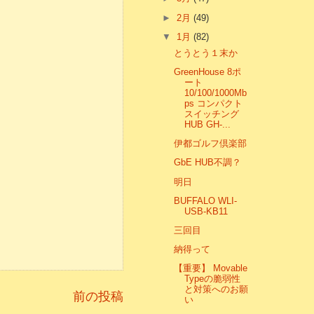
►
2月
(49)
▼
1月
(82)
とうとう１末か
GreenHouse 8ポ
ート
10/100/1000Mb
ps コンパクト
スイッチング
HUB GH-...
伊都ゴルフ倶楽部
GbE HUB不調？
明日
BUFFALO WLI-
USB-KB11
三回目
納得って
【重要】 Movable
Typeの脆弱性
と対策へのお願
前の投稿
い