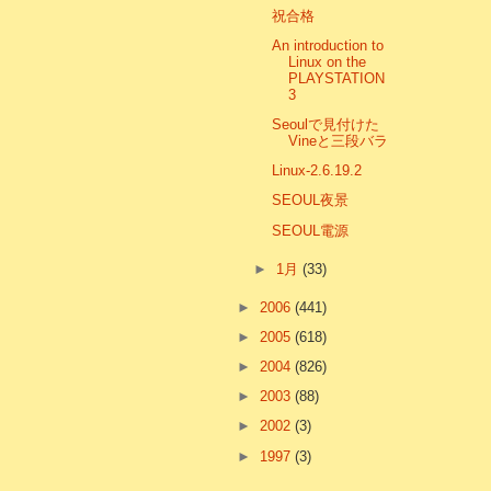
祝合格
An introduction to
Linux on the
PLAYSTATION
3
Seoulで見付けた
Vineと三段バラ
Linux-2.6.19.2
SEOUL夜景
SEOUL電源
►
1月
(33)
►
2006
(441)
►
2005
(618)
►
2004
(826)
►
2003
(88)
►
2002
(3)
►
1997
(3)