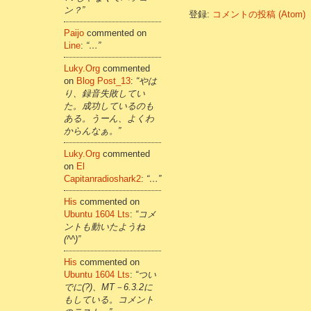
ン？”
登録:
コメントの投稿 (Atom)
Paijo
commented on
Line
:
“…”
Luky.org
commented
on
Blog Post_13
:
“やは
り、録音失敗してい
た。成功しているのも
ある。うーん、よくわ
からんなぁ。”
Luky.org
commented
on
El
Capitanradioshark2
:
“…”
His
commented on
Ubuntu 1604 Lts
:
“コメ
ントも動いたようね
(^^)”
His
commented on
Ubuntu 1604 Lts
:
“つい
でに(?)、MT－6.3.2に
もしている。コメント