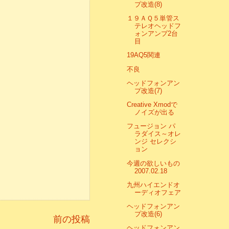
プ改造(8)
１９ＡＱ５単管ス
テレオヘッドフ
ォンアンプ2台
目
19AQ5関連
不良
ヘッドフォンアン
プ改造(7)
Creative Xmodで
ノイズが出る
フュージョン パ
ラダイス～オレ
ンジ セレクシ
ョン
今週の欲しいもの
2007.02.18
九州ハイエンドオ
ーディオフェア
ヘッドフォンアン
プ改造(6)
前の投稿
ヘッドフォンアン