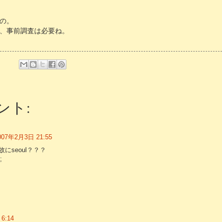
の。
、事前調査は必要ね。
ント:
007年2月3日 21:55
にseoul？？？
;
6:14