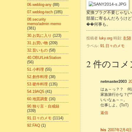
06.weblog-any
(88)
07.weblog-tech
(185)
変換プラグ不要じゃない
部屋に寄るんだろうけど
08.security
memo/admin memo
��何事も。
(381)
30.お気に入り
(123)
投稿者
luky.org
時刻:
8:58
31.お買い物
(209)
ラベル:
91.日々のメモ
32.旨いもの
(58)
40.OBU/LinkStation
2 件のコメ
(56)
51.小料理
(55)
52.創作料理
(38)
netmaster2003
2
53.硬件料理
(135)
はぁ～っ？？ 何故
54.19AQ5
(41)
家族旅行かな？(^^
60.地質調査
(16)
いいなぁ～～。
仕事しよ。(ToT)
90.独り言・自戒録
(339)
返信
91.日々のメモ
(1114)
92.FAQ
(1)
his
2007年2月4日 