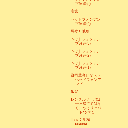
プ改造(5)
実家
ヘッドフォンアン
プ改造(4)
悪友と地鳥
ヘッドフォンアン
プ改造(3)
ヘッドフォンアン
プ改造(2)
ヘッドフォンアン
プ改造(1)
御同輩多いなぁ＞
ヘッドフォンア
ンプ
散髪
レンタルサーバは
一戸建てではな
く、やはりアパ
ートなのね
linux-2.6.20
release