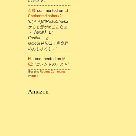
のテスト。”
斎藤
commented on
El
Capitanradioshark2
:
“σ(＾＾)のRadioShark2
からも音が出ましたよ
＞【解決】 El
Capitan と
radioSHARK2：富良野
のおぢさんち…”
His
commented on
Mt
62
:
“コメントのテスト”
Get this
Recent Comments
Widget
Amazon