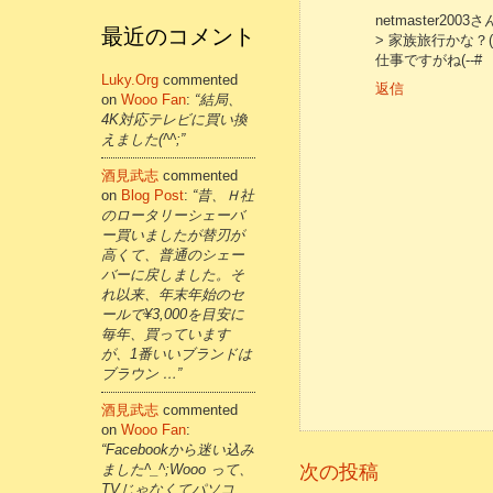
netmaster2003
最近のコメント
> 家族旅行かな？(^
仕事ですがね(--#
Luky.org
commented
返信
on
Wooo Fan
:
“結局、
4K対応テレビに買い換
えました(^^;”
酒見武志
commented
on
Blog Post
:
“昔、Ｈ社
のロータリーシェーバ
ー買いましたが替刃が
高くて、普通のシェー
バーに戻しました。そ
れ以来、年末年始のセ
ールで¥3,000を目安に
毎年、買っています
が、1番いいブランドは
ブラウン …”
酒見武志
commented
on
Wooo Fan
:
“Facebookから迷い込み
次の投稿
ました^_^;Wooo って、
TVじゃなくてパソコ