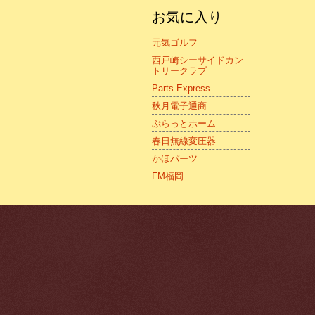
お気に入り
元気ゴルフ
西戸崎シーサイドカン
トリークラブ
Parts Express
秋月電子通商
ぷらっとホーム
春日無線変圧器
かほパーツ
FM福岡