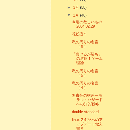
►
3月
(58)
▼
2月
(46)
今週の欲しいもの
2004.02.29
花粉症？
私の周りの名言
（６）
「負けるが勝ち」
の逆転！ゲーム
理論
私の周りの名言
（５）
私の周りの名言
（４）
無責任の構造―モ
ラル・ハザード
への知的戦略
double standard
linux-2.4.25へのア
ップデート覚え
書き