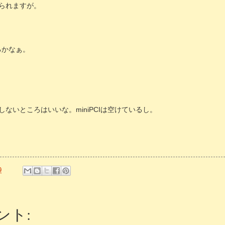
られますが。
るかなぁ。
用しないところはいいな。miniPCIは空けているし。
9
ント: