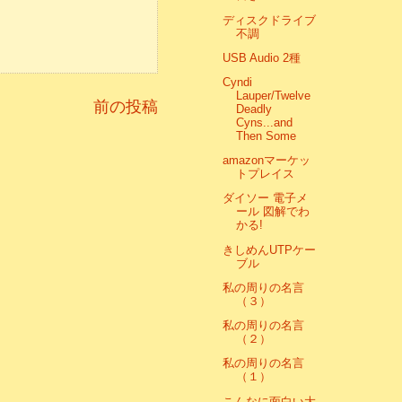
ディスクドライブ
不調
USB Audio 2種
Cyndi
Lauper/Twelve
前の投稿
Deadly
Cyns...and
Then Some
amazonマーケッ
トプレイス
ダイソー 電子メ
ール 図解でわ
かる!
きしめんUTPケー
ブル
私の周りの名言
（３）
私の周りの名言
（２）
私の周りの名言
（１）
こんなに面白い大