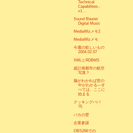
Technical
Capabilities」
v1....
Sound Blaster
Digital Music
MediaWizメモ2
MediaWizメモ
今週の欲しいもの
2004.02.07
XMLとRDBMS
超計画都市の航空
写真？
脳がわかれば世の
中がわかる―す
べては、ここに
始まる
クッキングパパ
75
バカの壁
企業参謀
OBS266での