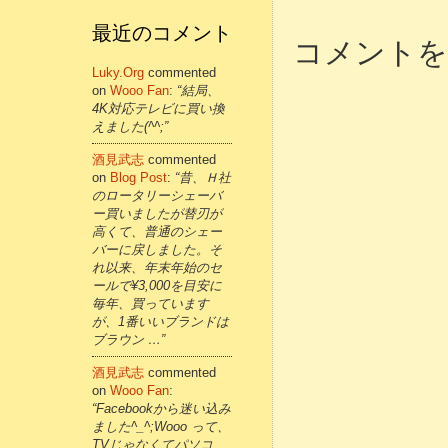
最近のコメント
コメントを
Luky.org
commented
on
Wooo Fan
:
“結局、
4K対応テレビに買い換
えました(^^;”
酒見武志
commented
on
Blog Post
:
“昔、Ｈ社
のロータリーシェーバ
ー買いましたが替刃が
高くて、普通のシェー
バーに戻しました。そ
れ以来、年末年始のセ
ールで¥3,000を目安に
毎年、買っています
が、1番いいブランドは
ブラウン …”
酒見武志
commented
on
Wooo Fan
:
“Facebookから迷い込み
ました^_^;Wooo って、
TVじゃなくてパソコ