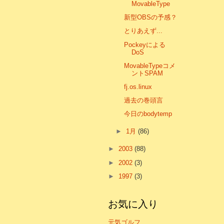
MovableType
新型OBSの予感？
とりあえず...
Pockeyによる
DoS
MovableTypeコメ
ントSPAM
fj.os.linux
過去の巻頭言
今日のbodytemp
►
1月
(86)
►
2003
(88)
►
2002
(3)
►
1997
(3)
お気に入り
元気ゴルフ