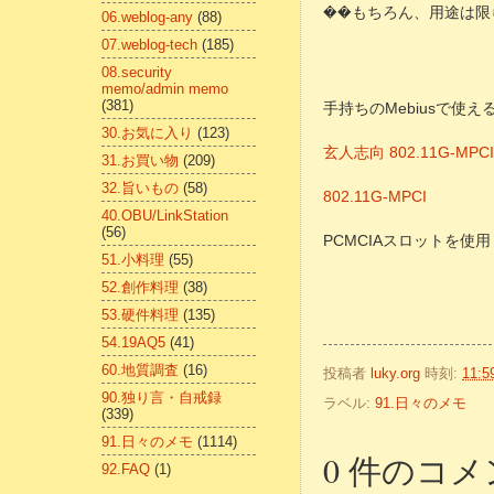
��もちろん、用途は限
06.weblog-any
(88)
07.weblog-tech
(185)
08.security
memo/admin memo
(381)
手持ちのMebiusで使え
30.お気に入り
(123)
玄人志向 802.11G-MPCI
31.お買い物
(209)
32.旨いもの
(58)
802.11G-MPCI
40.OBU/LinkStation
(56)
PCMCIAスロットを使
51.小料理
(55)
52.創作料理
(38)
53.硬件料理
(135)
54.19AQ5
(41)
60.地質調査
(16)
投稿者
luky.org
時刻:
11:5
90.独り言・自戒録
ラベル:
91.日々のメモ
(339)
91.日々のメモ
(1114)
0 件のコメ
92.FAQ
(1)