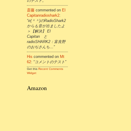
のテスト。”
斎藤
commented on
El
Capitanradioshark2
:
“σ(＾＾)のRadioShark2
からも音が出ましたよ
＞【解決】 El
Capitan と
radioSHARK2：富良野
のおぢさんち…”
His
commented on
Mt
62
:
“コメントのテスト”
Get this
Recent Comments
Widget
Amazon