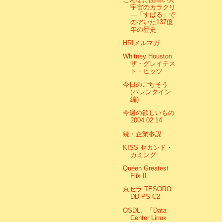
宇宙のカラクリ
―「すばる」で
のぞいた137億
年の歴史
HRIメルマガ
Whitney Houston
ザ・グレイテス
ト・ヒッツ
今日のごちそう
(バレンタイン
編)
今週の欲しいもの
2004.02.14
続・企業参謀
KISS セカンド・
カミング
Queen Greatest
Flix II
京セラ TESORO
DD PS-C2
OSDL、「Data
Center Linux