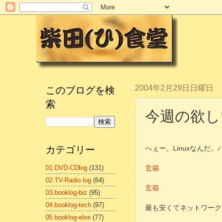
このブログを検
2004年2月29日日曜日
索
今週の欲しいも
カテゴリー
へぇー。Linuxなんだ
01.DVD-CDlog
(131)
玄箱
02.TV-Radio log
(64)
玄箱
03.booklog-biz
(95)
04.booklog-tech
(97)
最も安くてネットワーク
05.booklog-else
(77)