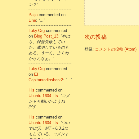
ン？”
Paijo
commented on
Line
:
“…”
Luky.org
commented
on
Blog Post_13
:
“やは
次の投稿
り、録音失敗してい
た。成功しているのも
登録:
コメントの投稿 (Atom)
ある。うーん、よくわ
からんなぁ。”
Luky.org
commented
on
El
Capitanradioshark2
:
“…”
His
commented on
Ubuntu 1604 Lts
:
“コメ
ントも動いたようね
(^^)”
His
commented on
Ubuntu 1604 Lts
:
“つい
でに(?)、MT－6.3.2に
もしている。コメント