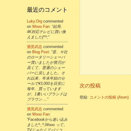
最近のコメント
Luky.org
commented
on
Wooo Fan
:
“結局、
4K対応テレビに買い換
えました(^^;”
酒見武志
commented
on
Blog Post
:
“昔、Ｈ社
のロータリーシェーバ
ー買いましたが替刃が
高くて、普通のシェー
バーに戻しました。そ
れ以来、年末年始のセ
ールで¥3,000を目安に
次の投稿
毎年、買っています
が、1番いいブランドは
登録:
コメントの投稿 (Atom)
ブラウン …”
酒見武志
commented
on
Wooo Fan
:
“Facebookから迷い込み
ました^_^;Wooo って、
TVじゃなくてパソコ