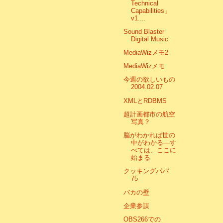
Technical
Capabilities」
v1....
Sound Blaster
Digital Music
MediaWizメモ2
MediaWizメモ
今週の欲しいもの
2004.02.07
XMLとRDBMS
超計画都市の航空
写真？
脳がわかれば世の
中がわかる―す
べては、ここに
始まる
クッキングパパ
75
バカの壁
企業参謀
OBS266での