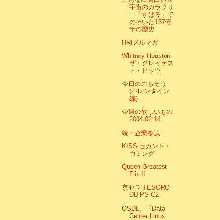
宇宙のカラクリ
―「すばる」で
のぞいた137億
年の歴史
HRIメルマガ
Whitney Houston
ザ・グレイテス
ト・ヒッツ
今日のごちそう
(バレンタイン
編)
今週の欲しいもの
2004.02.14
続・企業参謀
KISS セカンド・
カミング
Queen Greatest
Flix II
京セラ TESORO
DD PS-C2
OSDL、「Data
Center Linux