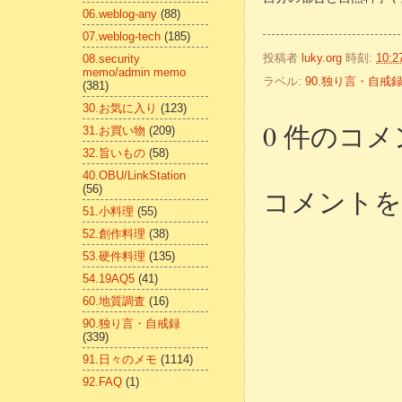
06.weblog-any
(88)
07.weblog-tech
(185)
投稿者
luky.org
時刻:
10:2
08.security
memo/admin memo
ラベル:
90.独り言・自戒
(381)
30.お気に入り
(123)
0 件のコメ
31.お買い物
(209)
32.旨いもの
(58)
40.OBU/LinkStation
(56)
コメントを
51.小料理
(55)
52.創作料理
(38)
53.硬件料理
(135)
54.19AQ5
(41)
60.地質調査
(16)
90.独り言・自戒録
(339)
91.日々のメモ
(1114)
92.FAQ
(1)