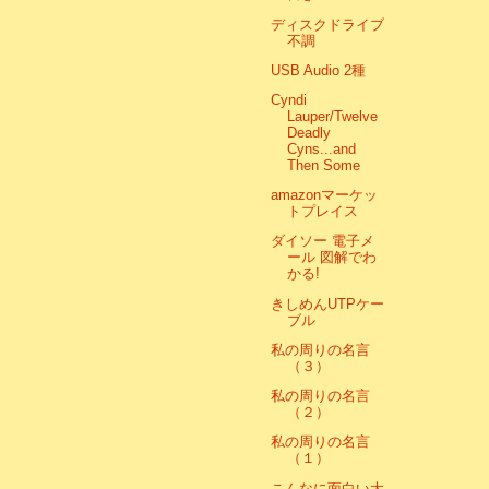
ディスクドライブ
不調
USB Audio 2種
Cyndi
Lauper/Twelve
Deadly
Cyns...and
Then Some
amazonマーケッ
トプレイス
ダイソー 電子メ
ール 図解でわ
かる!
きしめんUTPケー
ブル
私の周りの名言
（３）
私の周りの名言
（２）
私の周りの名言
（１）
こんなに面白い大