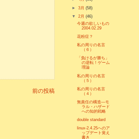
►
3月
(58)
▼
2月
(46)
今週の欲しいもの
2004.02.29
花粉症？
私の周りの名言
（６）
「負けるが勝ち」
の逆転！ゲーム
理論
私の周りの名言
（５）
私の周りの名言
前の投稿
（４）
無責任の構造―モ
ラル・ハザード
への知的戦略
double standard
linux-2.4.25へのア
ップデート覚え
書き