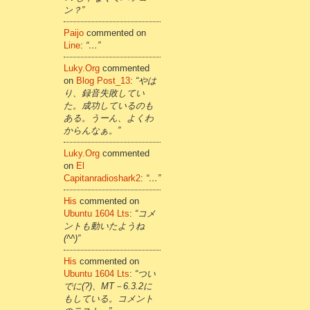
ン？”
Paijo
commented on
Line
:
“…”
Luky.org
commented
on
Blog Post_13
:
“やは
り、録音失敗してい
た。成功しているのも
ある。うーん、よくわ
からんなぁ。”
Luky.org
commented
on
El
Capitanradioshark2
:
“…”
His
commented on
Ubuntu 1604 Lts
:
“コメ
ントも動いたようね
(^^)”
His
commented on
Ubuntu 1604 Lts
:
“つい
でに(?)、MT－6.3.2に
もしている。コメント