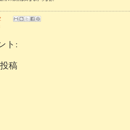
7
録
ント:
投稿