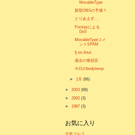
MovableType
新型OBSの予感？
とりあえず...
Pockeyによる
DoS
MovableTypeコメ
ントSPAM
fj.os.linux
過去の巻頭言
今日のbodytemp
►
1月
(86)
►
2003
(88)
►
2002
(3)
►
1997
(3)
お気に入り
元気ゴルフ