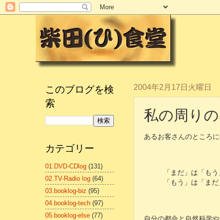
このブログを検
2004年2月17日火曜日
索
私の周りの
あるお客さんのところに
カテゴリー
01.DVD-CDlog
(131)
「まだ」は「もう
02.TV-Radio log
(64)
「もう」は「まだ
03.booklog-biz
(95)
04.booklog-tech
(97)
05.booklog-else
(77)
自分の都合と自然科学や