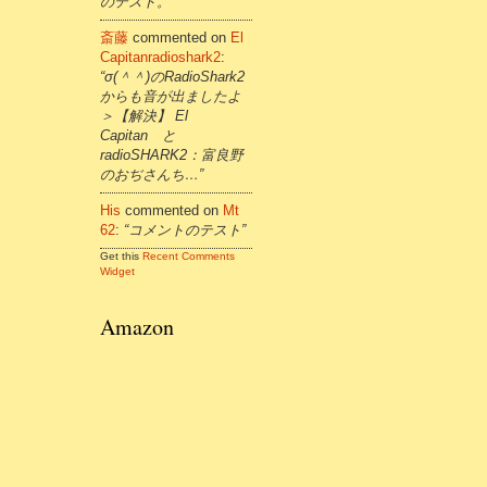
のテスト。”
斎藤
commented on
El
Capitanradioshark2
:
“σ(＾＾)のRadioShark2
からも音が出ましたよ
＞【解決】 El
Capitan と
radioSHARK2：富良野
のおぢさんち…”
His
commented on
Mt
62
:
“コメントのテスト”
Get this
Recent Comments
Widget
Amazon