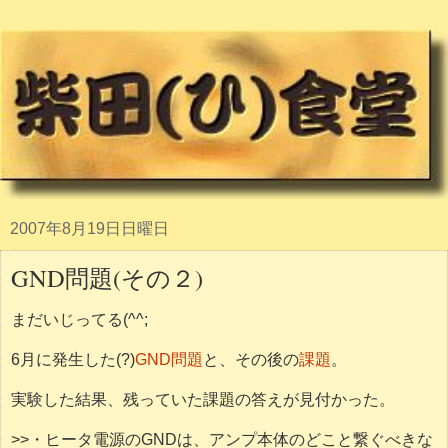
2007年8月19日日曜日
GND問題(その２)
まだいじってる(^^;
6月に発生した(?)
GND問題
と、その後の
課題
。
実験した結果、残っていた課題の答えが見付かった。
>>・ヒータ電源のGNDは、アンプ本体のどこと繋ぐべきな