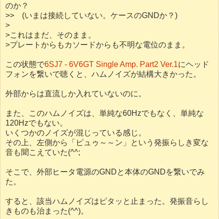
のか？
>> (いまは接続していない。ケースのGNDか？)
>
>これはまだ、そのまま。
>プレートからもカソードからも不明な電位のまま。
この状態で
6SJ7 - 6V6GT Single Amp. Part2 Ver.1
にヘッド
フォンを繋いで聴くと、ハムノイズが結構大きかった。
外部からは直流しか入れていないのに。
また、このハムノイズは、単純な60Hzでもなく、単純な
120Hzでもない。
いくつかのノイズが混じっている感じ。
その上、左側から「ピュゥ～～ン」という発振らしき変な
音も聞こえていた(^^;
そこで、外部ヒータ電源のGNDと本体のGNDを繋いでみ
た。
すると、該当ハムノイズはピタッと止まった。発振音らし
きものも治まった(^^)。