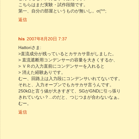
こちらはまだ実験・試作段階です。
第一、自分の部屋というものが無いし。σ(^^;
返信
his
2007年8月20日 7:37
Hattoriさま:
>直流成分が残っているとカサカサ音がしました。
> 直流遮断用コンデンサーの容量を大きくするか、
> ＶＲの入力直前にコンデンサーを入れると
> 消えた経験ありです。
むー、回路上は入力段にコンデンサいれてないです。
それと、入力オープンでもカサカサ言うんです。
250kΩと言う値が大きすぎて、SGがGNDに引っ張り
きれていない？...のだと、つじつまが合わないなぁ。
むー。
返信