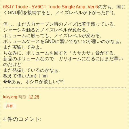
6SJ7 Triode - 5V6GT Triode Single Amp. Ver.6
の方も、同じ
くGND間を接続すると、ノイズレベルが下がった(^^)。
但し、まだ入力オープン時のノイズは若干残っている。
シャーシを触るとノイズレベルが変わる。
ボリュームに触っても、ノイズレベルが変わる。
ボリュームケースをGNDに繋いでないのが悪いのかなぁ。
また実験してみよ。
ちなみに、ボリュームを回すと「カサカサ」音がする。
新品のボリュームなので、ガリオームになるにはまだ早い
のだけど
まだ発振しているのかなぁ。
教えて偉い人m(_|_)m
��あぁ、オシロが欲しい(^^;
luky.org
時刻:
12:28
共有
4 件のコメント: