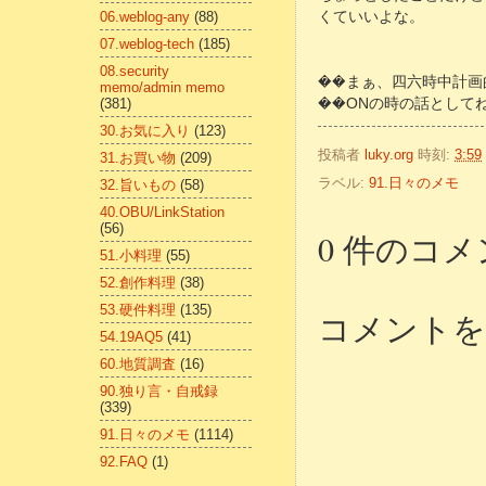
06.weblog-any
(88)
くていいよな。
07.weblog-tech
(185)
08.security
��まぁ、四六時中計画
memo/admin memo
(381)
��ONの時の話として
30.お気に入り
(123)
投稿者
luky.org
時刻:
3:59
31.お買い物
(209)
ラベル:
91.日々のメモ
32.旨いもの
(58)
40.OBU/LinkStation
(56)
0 件のコメ
51.小料理
(55)
52.創作料理
(38)
53.硬件料理
(135)
コメントを
54.19AQ5
(41)
60.地質調査
(16)
90.独り言・自戒録
(339)
91.日々のメモ
(1114)
92.FAQ
(1)