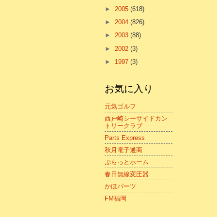
►
2005
(618)
►
2004
(826)
►
2003
(88)
►
2002
(3)
►
1997
(3)
お気に入り
元気ゴルフ
西戸崎シーサイドカン
トリークラブ
Parts Express
秋月電子通商
ぷらっとホーム
春日無線変圧器
かほパーツ
FM福岡