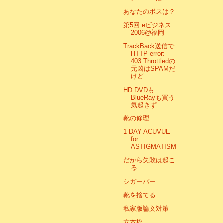
あなたのボスは？
第5回 eビジネス
2006@福岡
TrackBack送信で
HTTP error:
403 Throttledの
元凶はSPAMだ
けど
HD DVDも
BlueRayも買う
気起きず
靴の修理
1 DAY ACUVUE
for
ASTIGMATISM
だから失敗は起こ
る
シガーバー
靴を捨てる
私家版論文対策
六本松