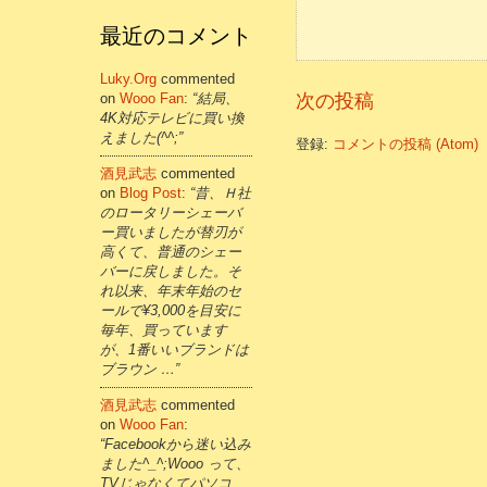
最近のコメント
Luky.org
commented
次の投稿
on
Wooo Fan
:
“結局、
4K対応テレビに買い換
えました(^^;”
登録:
コメントの投稿 (Atom)
酒見武志
commented
on
Blog Post
:
“昔、Ｈ社
のロータリーシェーバ
ー買いましたが替刃が
高くて、普通のシェー
バーに戻しました。そ
れ以来、年末年始のセ
ールで¥3,000を目安に
毎年、買っています
が、1番いいブランドは
ブラウン …”
酒見武志
commented
on
Wooo Fan
:
“Facebookから迷い込み
ました^_^;Wooo って、
TVじゃなくてパソコ