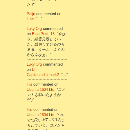
ン？”
Paijo
commented on
Line
:
“…”
Luky.org
commented
on
Blog Post_13
:
“やは
り、録音失敗してい
た。成功しているのも
ある。うーん、よくわ
からんなぁ。”
Luky.org
commented
on
El
Capitanradioshark2
:
“…”
His
commented on
Ubuntu 1604 Lts
:
“コメ
ントも動いたようね
(^^)”
His
commented on
Ubuntu 1604 Lts
:
“つい
でに(?)、MT－6.3.2に
もしている。コメント