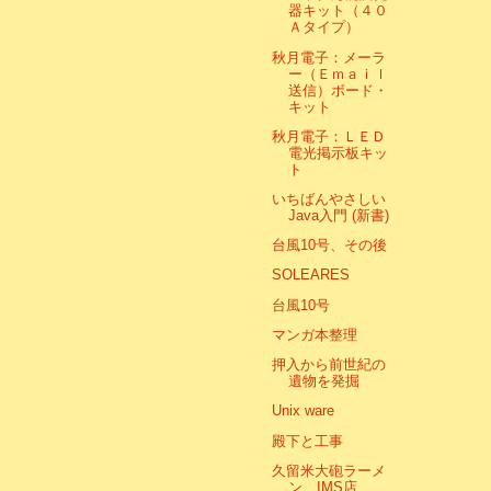
器キット（４０
Ａタイプ）
秋月電子：メーラ
ー（Ｅｍａｉｌ
送信）ボード・
キット
秋月電子：ＬＥＤ
電光掲示板キッ
ト
いちばんやさしい
Java入門 (新書)
台風10号、その後
SOLEARES
台風10号
マンガ本整理
押入から前世紀の
遺物を発掘
Unix ware
殿下と工事
久留米大砲ラーメ
ン IMS店