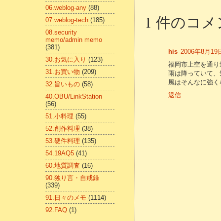
06.weblog-any
(88)
1 件のコメ
07.weblog-tech
(185)
08.security
memo/admin memo
(381)
his
2006年8月19日
30.お気に入り
(123)
福岡市上空を通り
31.お買い物
(209)
雨は降っていて、
風はそんなに強く
32.旨いもの
(58)
返信
40.OBU/LinkStation
(56)
51.小料理
(55)
52.創作料理
(38)
53.硬件料理
(135)
54.19AQ5
(41)
60.地質調査
(16)
90.独り言・自戒録
(339)
91.日々のメモ
(1114)
92.FAQ
(1)