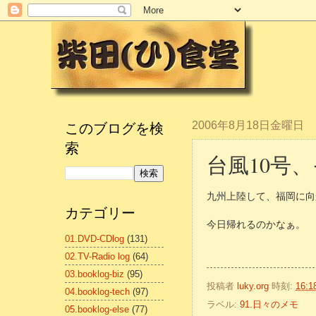
このブログを検
2006年8月18日金曜日
索
台風10号
九州上陸して、福岡に向
カテゴリー
今日帰れるのかなぁ。
01.DVD-CDlog
(131)
02.TV-Radio log
(64)
03.booklog-biz
(95)
投稿者
luky.org
時刻:
16:1
04.booklog-tech
(97)
ラベル:
91.日々のメモ
05.booklog-else
(77)