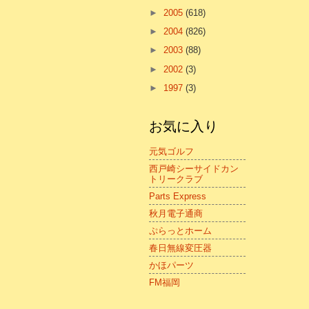
►
2005
(618)
►
2004
(826)
►
2003
(88)
►
2002
(3)
►
1997
(3)
お気に入り
元気ゴルフ
西戸崎シーサイドカン
トリークラブ
Parts Express
秋月電子通商
ぷらっとホーム
春日無線変圧器
かほパーツ
FM福岡