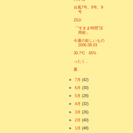
台風7号、8号、9
号
Z61t
「“すきま時間”活
用術」
今週の欲しいもの
2006.08.03
30.7℃ 65%
ったく...
夏
►
7月
(42)
►
6月
(30)
►
5月
(28)
►
4月
(32)
►
3月
(26)
►
2月
(40)
►
1月
(48)