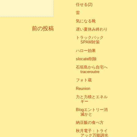
任せる(2)
雷
気になる靴
前の投稿
遅い夏休み終わり
トラックバック
SPAM対策
ハロー効果
slocate削除
石垣島から自宅へ
traceroutre
フォト蔵
Reunion
力と力積とエネル
ギー
Blogエントリー消
滅かと
納豆飯の食べ方
秋月電子：トライ
アック万能調光