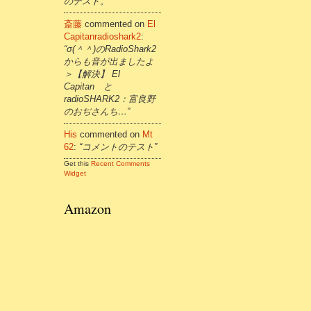
のテスト。”
斎藤
commented on
El
Capitanradioshark2
:
“σ(＾＾)のRadioShark2
からも音が出ましたよ
＞【解決】 El
Capitan と
radioSHARK2：富良野
のおぢさんち…”
His
commented on
Mt
62
:
“コメントのテスト”
Get this
Recent Comments
Widget
Amazon