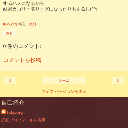
するハメになるから
結局カロリー取りすぎになったりもするし(^^;
luky.org
時刻:
9:31
共有
0 件のコメント:
コメントを投稿
‹
›
ホーム
ウェブ バージョンを表示
自己紹介
luky.org
詳細プロフィールを表示