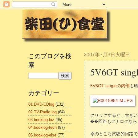
このブログを検
2007年7月3日火曜日
索
5V6GT si
5V6GT singleの内部
も
カテゴリー
01.DVD-CDlog
(131)
02.TV-Radio log
(64)
クリックすると、大きい
03.booklog-biz
(95)
��回路もアナログなら、
04.booklog-tech
(97)
今のところ試験的回路で
05.booklog-else
(77)