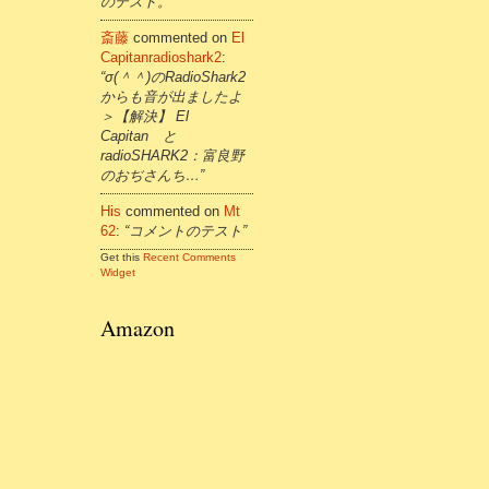
のテスト。”
斎藤
commented on
El
Capitanradioshark2
:
“σ(＾＾)のRadioShark2
からも音が出ましたよ
＞【解決】 El
Capitan と
radioSHARK2：富良野
のおぢさんち…”
His
commented on
Mt
62
:
“コメントのテスト”
Get this
Recent Comments
Widget
Amazon