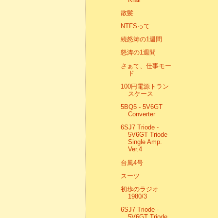
散髪
NTFSって
続怒涛の1週間
怒涛の1週間
さぁて、仕事モー
ド
100円電源トラン
スケース
5BQ5 - 5V6GT
Converter
6SJ7 Triode -
5V6GT Triode
Single Amp.
Ver.4
台風4号
スーツ
初歩のラジオ
1980/3
6SJ7 Triode -
5V6GT Triode