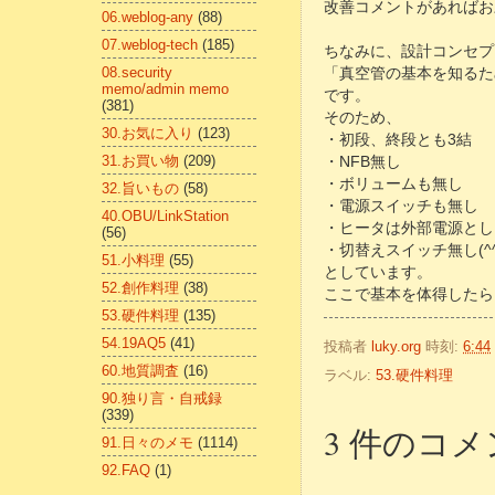
改善コメントがあればお願
06.weblog-any
(88)
07.weblog-tech
(185)
ちなみに、設計コンセプ
08.security
「真空管の基本を知るた
memo/admin memo
です。
(381)
そのため、
30.お気に入り
(123)
・初段、終段とも3結
31.お買い物
(209)
・NFB無し
・ボリュームも無し
32.旨いもの
(58)
・電源スイッチも無し
40.OBU/LinkStation
・ヒータは外部電源とし
(56)
・切替えスイッチ無し(^^
51.小料理
(55)
としています。
52.創作料理
(38)
ここで基本を体得したら、
53.硬件料理
(135)
54.19AQ5
(41)
投稿者
luky.org
時刻:
6:44
60.地質調査
(16)
ラベル:
53.硬件料理
90.独り言・自戒録
(339)
3 件のコメ
91.日々のメモ
(1114)
92.FAQ
(1)