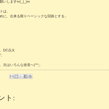
いしますm(_|_)m
トは、
めに、出来る限りベーシックな回路とする」
、DC点火
;
次はいろんな改造へ(^^;;
ント: