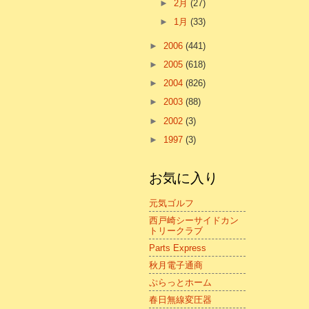
►
2月
(27)
►
1月
(33)
►
2006
(441)
►
2005
(618)
►
2004
(826)
►
2003
(88)
►
2002
(3)
►
1997
(3)
お気に入り
元気ゴルフ
西戸崎シーサイドカン
トリークラブ
Parts Express
秋月電子通商
ぷらっとホーム
春日無線変圧器