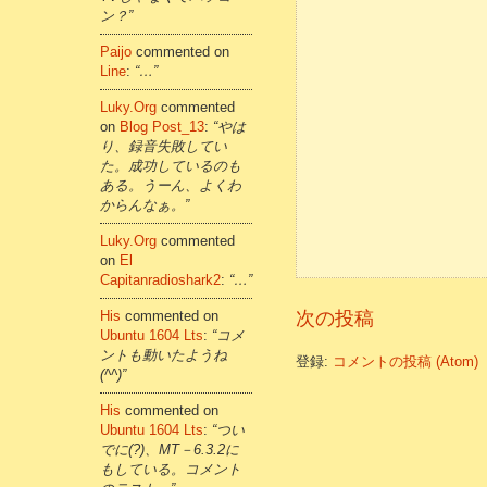
ン？”
Paijo
commented on
Line
:
“…”
Luky.org
commented
on
Blog Post_13
:
“やは
り、録音失敗してい
た。成功しているのも
ある。うーん、よくわ
からんなぁ。”
Luky.org
commented
on
El
Capitanradioshark2
:
“…”
次の投稿
His
commented on
Ubuntu 1604 Lts
:
“コメ
ントも動いたようね
登録:
コメントの投稿 (Atom)
(^^)”
His
commented on
Ubuntu 1604 Lts
:
“つい
でに(?)、MT－6.3.2に
もしている。コメント