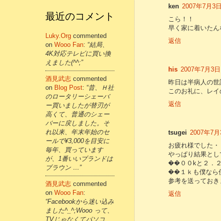
ken
2007年7月3日 
最近のコメント
こら！！
早く家に着いたん
Luky.org
commented
返信
on
Wooo Fan
:
“結局、
4K対応テレビに買い換
えました(^^;”
his
2007年7月3日 
酒見武志
commented
昨日は半病人の世
on
Blog Post
:
“昔、Ｈ社
このお礼に、レイ
のロータリーシェーバ
返信
ー買いましたが替刃が
高くて、普通のシェー
バーに戻しました。そ
れ以来、年末年始のセ
tsugei
2007年7月3
ールで¥3,000を目安に
お疲れ様でした・
毎年、買っています
やっぱり結果とし
が、1番いいブランドは
��００kと２．
ブラウン …”
��１ｋも僕なら
参考を送っておき
酒見武志
commented
on
Wooo Fan
:
返信
“Facebookから迷い込み
ました^_^;Wooo って、
TVじゃなくてパソコ