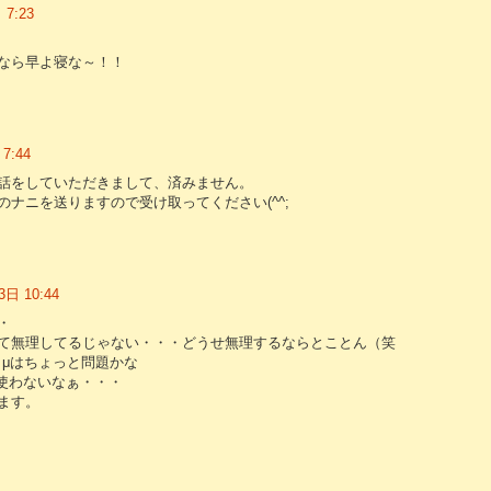
7:23
なら早よ寝な～！！
7:44
話をしていただきまして、済みません。
のナニを送りますので受け取ってください(^^;
日 10:44
・
て無理してるじゃない・・・どうせ無理するならとことん（笑
２μはちょっと問題かな
使わないなぁ・・・
ます。