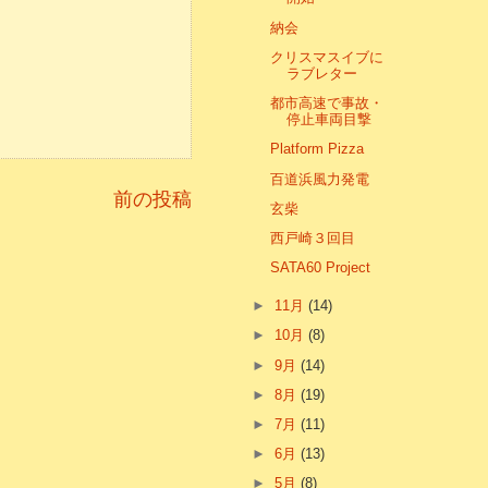
納会
クリスマスイブに
ラブレター
都市高速で事故・
停止車両目撃
Platform Pizza
百道浜風力発電
前の投稿
玄柴
西戸崎３回目
SATA60 Project
►
11月
(14)
►
10月
(8)
►
9月
(14)
►
8月
(19)
►
7月
(11)
►
6月
(13)
►
5月
(8)