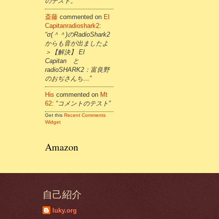
のテスト。”
斎藤
commented on
El
Capitanradioshark2
:
“σ(＾＾)のRadioShark2
からも音が出ましたよ
＞【解決】 El
Capitan と
radioSHARK2：富良野
のおぢさんち…”
His
commented on
Mt
62
:
“コメントのテスト”
Get this
Recent Comments
Widget
Amazon
自己紹介
luky.org