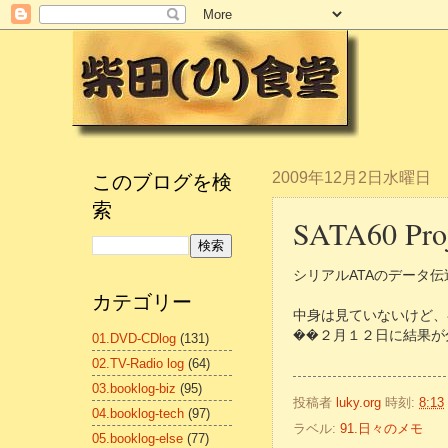
このブログを検
2009年12月2日水曜日
索
SATA60 Proj
シリアルATAのデータ伝送
カテゴリー
中身は見ていないけど、
��２月１２日に結果が
01.DVD-CDlog
(131)
02.TV-Radio log
(64)
03.booklog-biz
(95)
投稿者
luky.org
時刻:
8:13
04.booklog-tech
(97)
ラベル:
91.日々のメモ
05.booklog-else
(77)