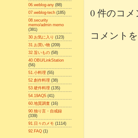
06.weblog-any
(88)
0 件のコメ
07.weblog-tech
(185)
08.security
memo/admin memo
(381)
コメントを
30.お気に入り
(123)
31.お買い物
(209)
32.旨いもの
(58)
40.OBU/LinkStation
(56)
51.小料理
(55)
52.創作料理
(38)
53.硬件料理
(135)
54.19AQ5
(41)
60.地質調査
(16)
90.独り言・自戒録
(339)
91.日々のメモ
(1114)
92.FAQ
(1)