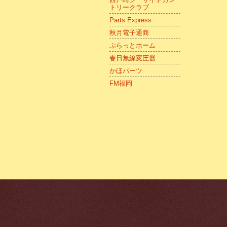
トリークラブ
Parts Express
秋月電子通商
ぷらっとホーム
春日無線変圧器
かほパーツ
FM福岡