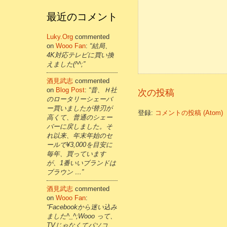
最近のコメント
Luky.org
commented
on
Wooo Fan
:
“結局、
4K対応テレビに買い換
えました(^^;”
酒見武志
commented
on
Blog Post
:
“昔、Ｈ社
次の投稿
のロータリーシェーバ
ー買いましたが替刃が
登録:
コメントの投稿 (Atom)
高くて、普通のシェー
バーに戻しました。そ
れ以来、年末年始のセ
ールで¥3,000を目安に
毎年、買っています
が、1番いいブランドは
ブラウン …”
酒見武志
commented
on
Wooo Fan
:
“Facebookから迷い込み
ました^_^;Wooo って、
TVじゃなくてパソコ