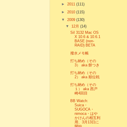
►
2011
(111)
►
2010
(115)
▼
2009
(130)
▼
12月
(14)
SiI 3132 Mac OS
X 10.6 & 10.6.1
BASE (non-
RAID) BETA
撥水メモ帳
打ち納め（その
3） aka 餅つき
打ち納め（その
2） aka 順位戦
打ち納め（その
１） aka 西戸
崎4回目
BB Watch:
Suica・
SUGOCA・
nimoca・はや
かけんの相互利
用、3月13日に
開始