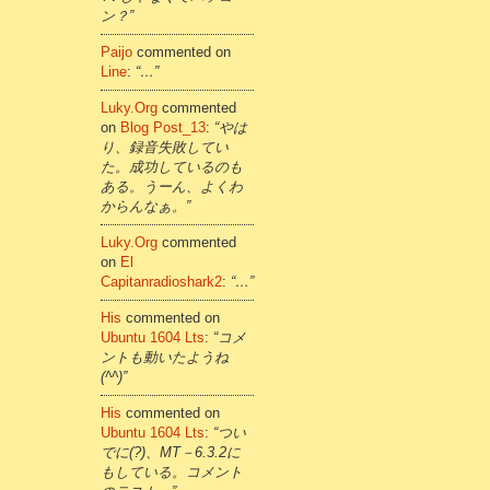
ン？”
Paijo
commented on
Line
:
“…”
Luky.org
commented
on
Blog Post_13
:
“やは
り、録音失敗してい
た。成功しているのも
ある。うーん、よくわ
からんなぁ。”
Luky.org
commented
on
El
Capitanradioshark2
:
“…”
His
commented on
Ubuntu 1604 Lts
:
“コメ
ントも動いたようね
(^^)”
His
commented on
Ubuntu 1604 Lts
:
“つい
でに(?)、MT－6.3.2に
もしている。コメント