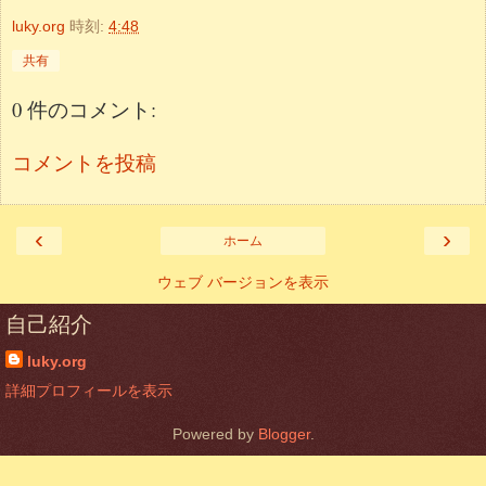
luky.org
時刻:
4:48
共有
0 件のコメント:
コメントを投稿
‹
›
ホーム
ウェブ バージョンを表示
自己紹介
luky.org
詳細プロフィールを表示
Powered by
Blogger
.