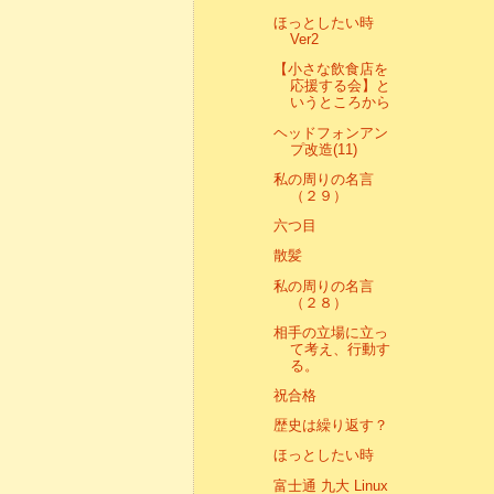
ほっとしたい時
Ver2
【小さな飲食店を
応援する会】と
いうところから
ヘッドフォンアン
プ改造(11)
私の周りの名言
（２９）
六つ目
散髪
私の周りの名言
（２８）
相手の立場に立っ
て考え、行動す
る。
祝合格
歴史は繰り返す？
ほっとしたい時
富士通 九大 Linux