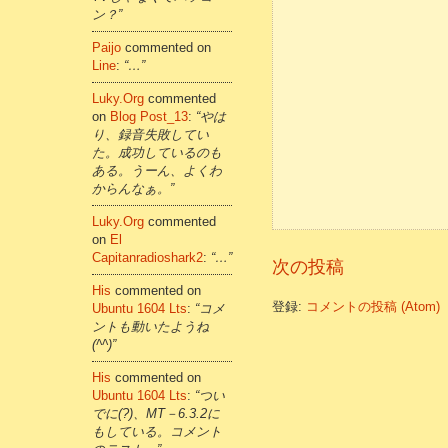
ン？”
Paijo
commented on
Line
:
“…”
Luky.org
commented
on
Blog Post_13
:
“やは
り、録音失敗してい
た。成功しているのも
ある。うーん、よくわ
からんなぁ。”
Luky.org
commented
on
El
Capitanradioshark2
:
“…”
次の投稿
His
commented on
登録:
コメントの投稿 (Atom)
Ubuntu 1604 Lts
:
“コメ
ントも動いたようね
(^^)”
His
commented on
Ubuntu 1604 Lts
:
“つい
でに(?)、MT－6.3.2に
もしている。コメント