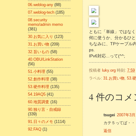
06.weblog-any
(88)
07.weblog-tech
(185)
08.security
memo/admin memo
(381)
ともに「単線」ではなく
30.お気に入り
(123)
何に使うか、分かるひとに
ちなみに、TPケーブル
31.お買い物
(209)
ps.
32.旨いもの
(58)
IPv6対応...って(^^;
40.OBU/LinkStation
(56)
投稿者
luky.org
時刻:
7:59
51.小料理
(55)
ラベル:
31.お買い物
,
53.
52.創作料理
(38)
53.硬件料理
(135)
4 件のコメ
54.19AQ5
(41)
60.地質調査
(16)
90.独り言・自戒録
(339)
tsugei
2007年3月1
91.日々のメモ
(1114)
カテ５ってば・・
92.FAQ
(1)
返信