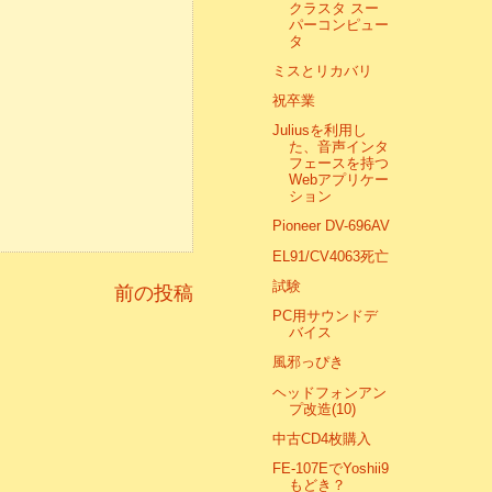
クラスタ スー
パーコンピュー
タ
ミスとリカバリ
祝卒業
Juliusを利用し
た、音声インタ
フェースを持つ
Webアプリケー
ション
Pioneer DV-696AV
EL91/CV4063死亡
試験
前の投稿
PC用サウンドデ
バイス
風邪っぴき
ヘッドフォンアン
プ改造(10)
中古CD4枚購入
FE-107EでYoshii9
もどき？