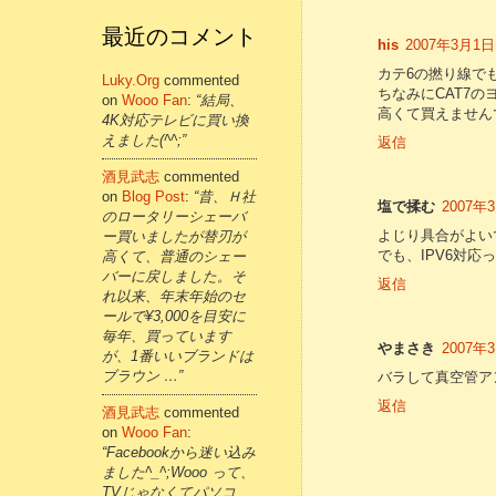
最近のコメント
his
2007年3月1日 
カテ6の撚り線でも
Luky.org
commented
ちなみにCAT7
on
Wooo Fan
:
“結局、
高くて買えませんでし
4K対応テレビに買い換
えました(^^;”
返信
酒見武志
commented
on
Blog Post
:
“昔、Ｈ社
塩で揉む
2007年3
のロータリーシェーバ
よじり具合がよい
ー買いましたが替刃が
でも、IPV6対応
高くて、普通のシェー
バーに戻しました。そ
返信
れ以来、年末年始のセ
ールで¥3,000を目安に
毎年、買っています
やまさき
2007年3
が、1番いいブランドは
ブラウン …”
バラして真空管ア
返信
酒見武志
commented
on
Wooo Fan
:
“Facebookから迷い込み
ました^_^;Wooo って、
TVじゃなくてパソコ