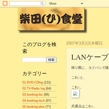
このブログを検
2007年3月1日木曜日
索
LANケー
帰り際に、ヨドバシで購
カテゴリー
これ↓と、
01.DVD-CDlog
(131)
これ↓。
02.TV-Radio log
(64)
03.booklog-biz
(95)
04.booklog-tech
(97)
共通点はこれ↓。
05.booklog-else
(77)