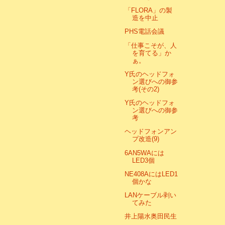
「FLORA」の製
造を中止
PHS電話会議
「仕事こそが、人
を育てる」か
ぁ。
Y氏のヘッドフォ
ン選びへの御参
考(その2)
Y氏のヘッドフォ
ン選びへの御参
考
ヘッドフォンアン
プ改造(9)
6AN5WAには
LED3個
NE408AにはLED1
個かな
LANケーブル剥い
てみた
井上陽水奥田民生