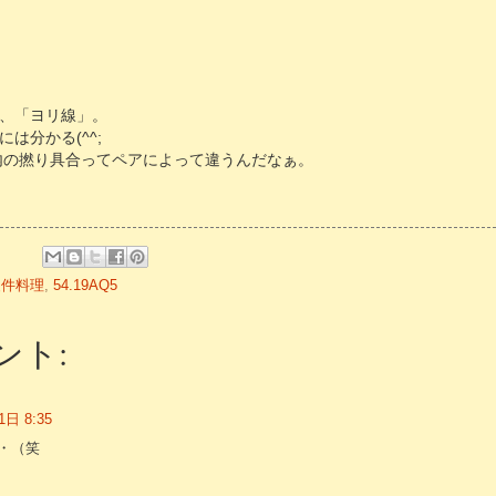
、「ヨリ線」。
は分かる(^^;
内の撚り具合ってペアによって違うんだなぁ。
硬件料理
,
54.19AQ5
ント:
日 8:35
・（笑