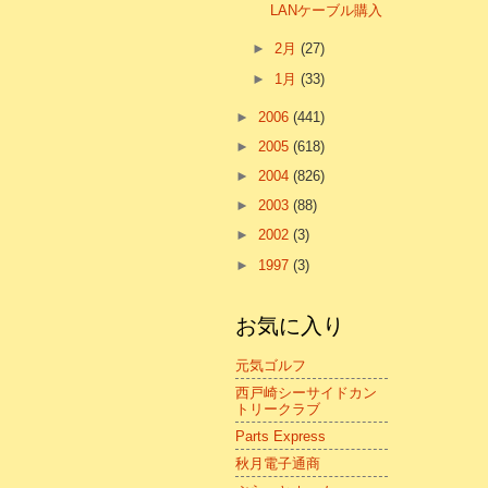
LANケーブル購入
►
2月
(27)
►
1月
(33)
►
2006
(441)
►
2005
(618)
►
2004
(826)
►
2003
(88)
►
2002
(3)
►
1997
(3)
お気に入り
元気ゴルフ
西戸崎シーサイドカン
トリークラブ
Parts Express
秋月電子通商