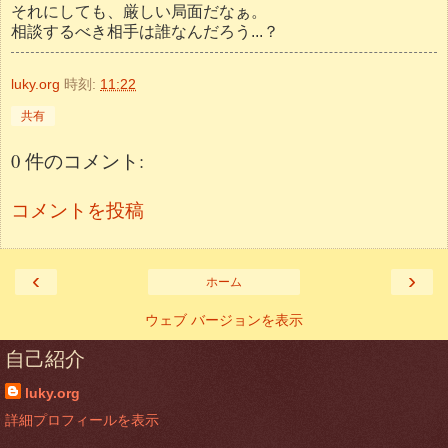
それにしても、厳しい局面だなぁ。
相談するべき相手は誰なんだろう...？
luky.org
時刻:
11:22
共有
0 件のコメント:
コメントを投稿
‹
›
ホーム
ウェブ バージョンを表示
自己紹介
luky.org
詳細プロフィールを表示