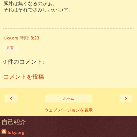
豚丼は無くなるのかぁ。
それはそれでさみしいかも(^^;
luky.org
時刻:
8:23
共有
0 件のコメント:
コメントを投稿
‹
›
ホーム
ウェブ バージョンを表示
自己紹介
luky.org