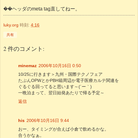
��ヘッダのmeta tag直してねー。
luky.org
時刻:
4:16
共有
2 件のコメント:
minemaz
2006年10月16日 0:50
10/25に行きます＞九州・国際テクノフェア
たぶんOPWとかPBH箱周辺か電子医療カルテ関連を
ぐるぐる回ってると思います～(´ー｀)
一晩泊まって、翌日始発あたりで帰る予定～
返信
his
2006年10月16日 9:44
おー、タイミングが合えば小倉で飲めるかな。
合うかなぁ。