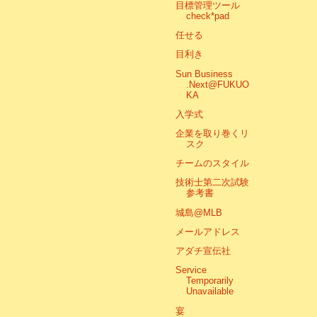
目標管理ツール
check*pad
任せる
目利き
Sun Business
.Next@FUKUO
KA
入学式
企業を取り巻くリ
スク
チームのスタイル
技術士第二次試験
参考書
城島@MLB
メールアドレス
アダチ宣伝社
Service
Temporarily
Unavailable
宴