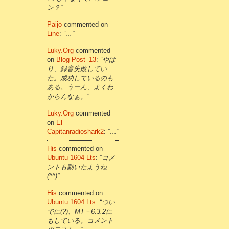
ン？”
Paijo
commented on
Line
:
“…”
Luky.org
commented
on
Blog Post_13
:
“やは
り、録音失敗してい
た。成功しているのも
ある。うーん、よくわ
からんなぁ。”
Luky.org
commented
on
El
Capitanradioshark2
:
“…”
His
commented on
Ubuntu 1604 Lts
:
“コメ
ントも動いたようね
(^^)”
His
commented on
Ubuntu 1604 Lts
:
“つい
でに(?)、MT－6.3.2に
もしている。コメント