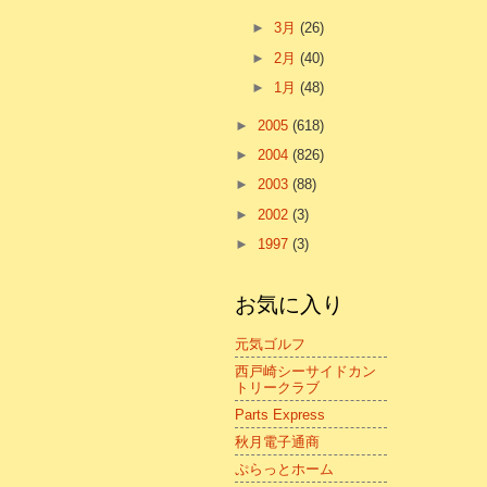
►
3月
(26)
►
2月
(40)
►
1月
(48)
►
2005
(618)
►
2004
(826)
►
2003
(88)
►
2002
(3)
►
1997
(3)
お気に入り
元気ゴルフ
西戸崎シーサイドカン
トリークラブ
Parts Express
秋月電子通商
ぷらっとホーム