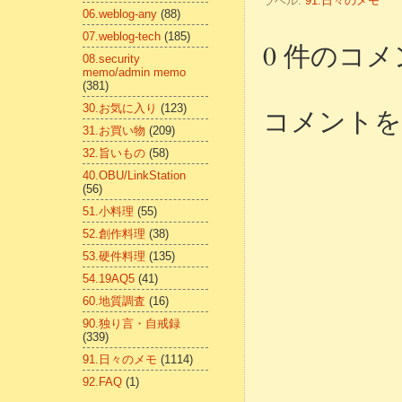
ラベル:
91.日々のメモ
06.weblog-any
(88)
07.weblog-tech
(185)
0 件のコメ
08.security
memo/admin memo
(381)
30.お気に入り
(123)
コメントを
31.お買い物
(209)
32.旨いもの
(58)
40.OBU/LinkStation
(56)
51.小料理
(55)
52.創作料理
(38)
53.硬件料理
(135)
54.19AQ5
(41)
60.地質調査
(16)
90.独り言・自戒録
(339)
91.日々のメモ
(1114)
92.FAQ
(1)