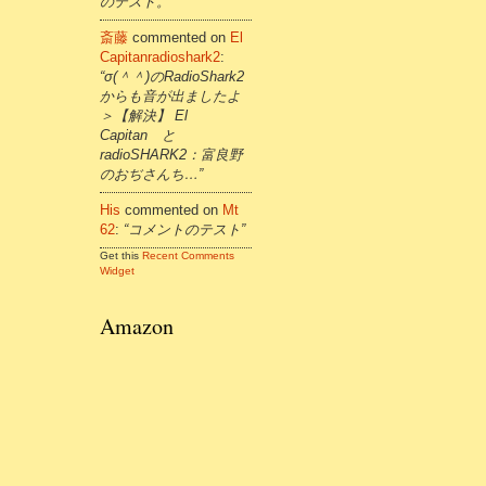
のテスト。”
斎藤
commented on
El
Capitanradioshark2
:
“σ(＾＾)のRadioShark2
からも音が出ましたよ
＞【解決】 El
Capitan と
radioSHARK2：富良野
のおぢさんち…”
His
commented on
Mt
62
:
“コメントのテスト”
Get this
Recent Comments
Widget
Amazon