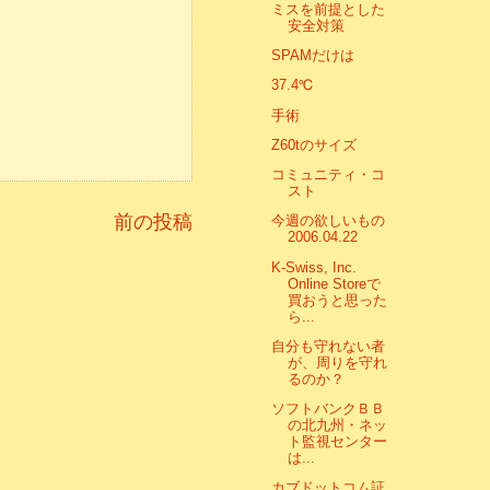
ミスを前提とした
安全対策
SPAMだけは
37.4℃
手術
Z60tのサイズ
コミュニティ・コ
スト
前の投稿
今週の欲しいもの
2006.04.22
K-Swiss, Inc.
Online Storeで
買おうと思った
ら...
自分も守れない者
が、周りを守れ
るのか？
ソフトバンクＢＢ
の北九州・ネッ
ト監視センター
は...
カブドットコム証