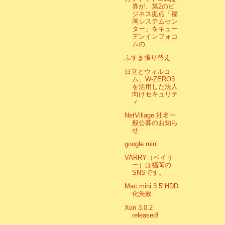
券が、第2のビ
ジネス拠点「福
岡システムセン
ター」をキュー
デンインフォコ
ムの...
ふすま張り替え
日立とウィルコ
ム、W-ZERO3
を活用した法人
向けセキュリテ
ィ
NetVillage:社名一
般公募のお知ら
せ
google mini
VARRY（ベイリ
ー）は福岡の
SNSです。
Mac mini 3.5"HDD
化失敗
Xen 3.0.2
released!