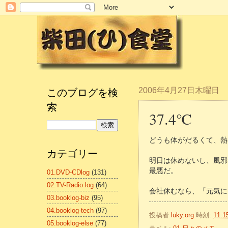
このブログを検
2006年4月27日木曜日
索
37.4℃
どうも体がだるくて、熱
カテゴリー
明日は休めないし、風邪
最悪だ。
01.DVD-CDlog
(131)
02.TV-Radio log
(64)
会社休むなら、「元気に
03.booklog-biz
(95)
04.booklog-tech
(97)
投稿者
luky.org
時刻:
11:1
05.booklog-else
(77)