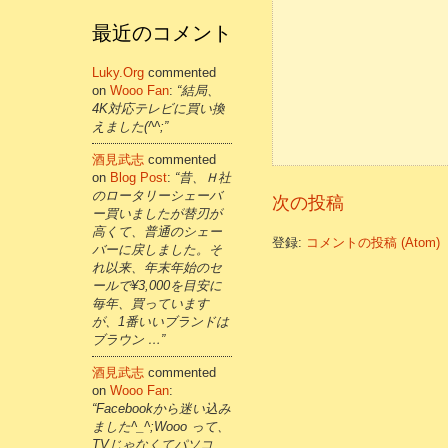
最近のコメント
Luky.org
commented
on
Wooo Fan
:
“結局、
4K対応テレビに買い換
えました(^^;”
酒見武志
commented
on
Blog Post
:
“昔、Ｈ社
のロータリーシェーバ
次の投稿
ー買いましたが替刃が
高くて、普通のシェー
登録:
コメントの投稿 (Atom)
バーに戻しました。そ
れ以来、年末年始のセ
ールで¥3,000を目安に
毎年、買っています
が、1番いいブランドは
ブラウン …”
酒見武志
commented
on
Wooo Fan
:
“Facebookから迷い込み
ました^_^;Wooo って、
TVじゃなくてパソコ