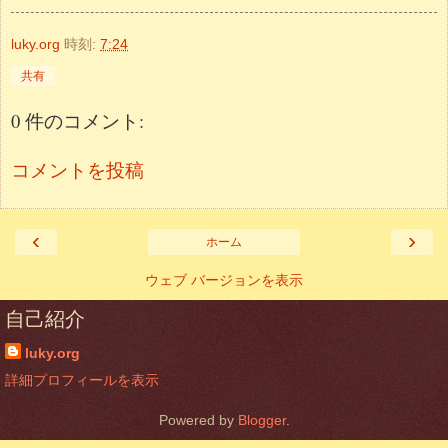
luky.org
時刻:
7:24
共有
0 件のコメント:
コメントを投稿
‹
›
ホーム
ウェブ バージョンを表示
自己紹介
luky.org
詳細プロフィールを表示
Powered by
Blogger
.