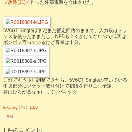
プ改造(11)
で作った外部電源を合体させた。
5V6GT Singleはまだまだ暫定回路のままで、入力段はトラ
ンスを使ったままだし、NFBも全くかけてないので低音は
ボンボン言っているけど音量は十分。
これでもう少し調整できたら、5V6GT Singleの空いている
中央部分にソケット取り付けて初段を作りこむ予定。
夢はひろがるなぁ(。。)＼バキッ☆
luky.org
時刻:
1:50
共有
1 件のコメント: