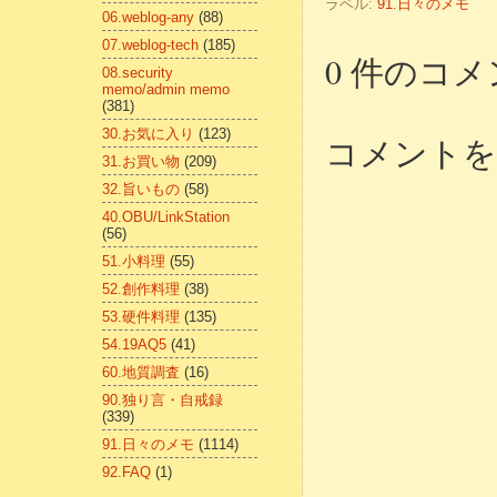
ラベル:
91.日々のメモ
06.weblog-any
(88)
07.weblog-tech
(185)
0 件のコメ
08.security
memo/admin memo
(381)
30.お気に入り
(123)
コメントを
31.お買い物
(209)
32.旨いもの
(58)
40.OBU/LinkStation
(56)
51.小料理
(55)
52.創作料理
(38)
53.硬件料理
(135)
54.19AQ5
(41)
60.地質調査
(16)
90.独り言・自戒録
(339)
91.日々のメモ
(1114)
92.FAQ
(1)