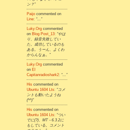
ン？”
Paijo
commented on
Line
:
“…”
Luky.org
commented
on
Blog Post_13
:
“やは
り、録音失敗してい
た。成功しているのも
ある。うーん、よくわ
からんなぁ。”
Luky.org
commented
on
El
Capitanradioshark2
:
“…”
His
commented on
Ubuntu 1604 Lts
:
“コメ
ントも動いたようね
(^^)”
His
commented on
Ubuntu 1604 Lts
:
“つい
でに(?)、MT－6.3.2に
もしている。コメント