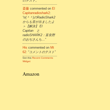
のテスト。”
斎藤
commented on
El
Capitanradioshark2
:
“σ(＾＾)のRadioShark2
からも音が出ましたよ
＞【解決】 El
Capitan と
radioSHARK2：富良野
のおぢさんち…”
His
commented on
Mt
62
:
“コメントのテスト”
Get this
Recent Comments
Widget
Amazon