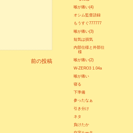
喉が痛い(4)
オシム監督語録
もうすぐ777777
喉が痛い(3)
短気は損気
内部仕様と外部仕
様
喉が痛い(2)
前の投稿
W-ZERO3 1.04a
喉が痛い
寝る
下準備
参ったなぁ
引き分け
ネタ
負けたか
自宅ルータ