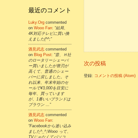
最近のコメント
Luky.org
commented
on
Wooo Fan
:
“結局、
4K対応テレビに買い換
えました(^^;”
酒見武志
commented
on
Blog Post
:
“昔、Ｈ社
のロータリーシェーバ
次の投稿
ー買いましたが替刃が
高くて、普通のシェー
登録:
コメントの投稿 (Atom)
バーに戻しました。そ
れ以来、年末年始のセ
ールで¥3,000を目安に
毎年、買っています
が、1番いいブランドは
ブラウン …”
酒見武志
commented
on
Wooo Fan
:
“Facebookから迷い込み
ました^_^;Wooo って、
TVじゃなくてパソコ