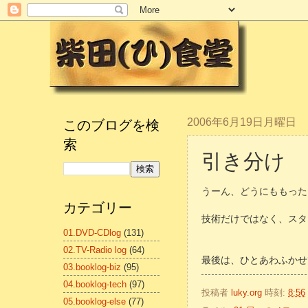
このブログを検
2006年6月19日月曜日
索
引き分け
うーん、どうにももった
カテゴリー
技術だけではなく、スタ
01.DVD-CDlog
(131)
02.TV-Radio log
(64)
最後は、ひとあわふかせ
03.booklog-biz
(95)
04.booklog-tech
(97)
投稿者
luky.org
時刻:
8:56
05.booklog-else
(77)