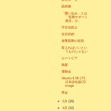
筋肉痛
「囲い込み」とは
「長期サポート
責任」か。
平目化防止
合目的的
遊撃部隊の役割
変えればいいとい
うものじゃない
ルートビア
散髪
運動会
Ubuntu 6.06 LTS
日本語化版CD
image
再会
►
5月
(28)
►
4月
(32)