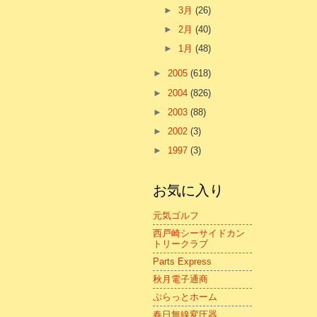
►
3月
(26)
►
2月
(40)
►
1月
(48)
►
2005
(618)
►
2004
(826)
►
2003
(88)
►
2002
(3)
►
1997
(3)
お気に入り
元気ゴルフ
西戸崎シーサイドカン
トリークラブ
Parts Express
秋月電子通商
ぷらっとホーム
春日無線変圧器