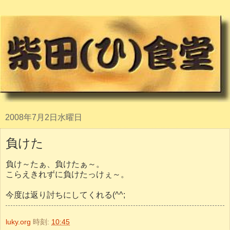
2008年7月2日水曜日
負けた
負け～たぁ、負けたぁ～。
こらえきれずに負けたっけぇ～。
今度は返り討ちにしてくれる(^^;
luky.org
時刻:
10:45