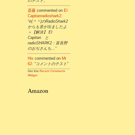
のテスト。”
斎藤
commented on
El
Capitanradioshark2
:
“σ(＾＾)のRadioShark2
からも音が出ましたよ
＞【解決】 El
Capitan と
radioSHARK2：富良野
のおぢさんち…”
His
commented on
Mt
62
:
“コメントのテスト”
Get this
Recent Comments
Widget
Amazon