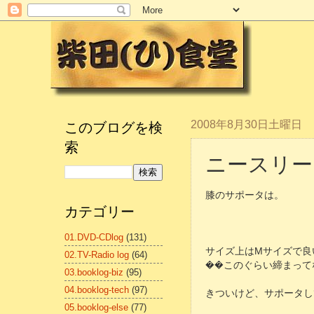
このブログを検
2008年8月30日土曜日
索
ニースリー
膝のサポータは。
カテゴリー
01.DVD-CDlog
(131)
サイズ上はMサイズで良
02.TV-Radio log
(64)
��このぐらい締まって
03.booklog-biz
(95)
04.booklog-tech
(97)
きついけど、サポータし
05.booklog-else
(77)