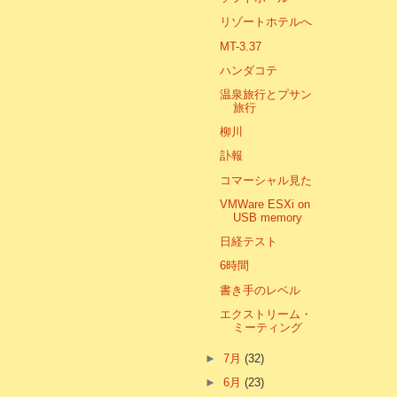
リゾートホテルへ
MT-3.37
ハンダコテ
温泉旅行とプサン
旅行
柳川
訃報
コマーシャル見た
VMWare ESXi on
USB memory
日経テスト
6時間
書き手のレベル
エクストリーム・
ミーティング
►
7月
(32)
►
6月
(23)