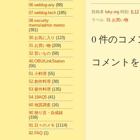
06.weblog-any
(88)
投稿者
luky.org
時刻:
6:13
07.weblog-tech
(185)
ラベル:
31.お買い物
08.security
memo/admin memo
(381)
0 件のコメ
30.お気に入り
(123)
31.お買い物
(209)
32.旨いもの
(58)
コメントを
40.OBU/LinkStation
(56)
51.小料理
(55)
52.創作料理
(38)
53.硬件料理
(135)
54.19AQ5
(41)
60.地質調査
(16)
90.独り言・自戒録
(339)
91.日々のメモ
(1114)
92.FAQ
(1)