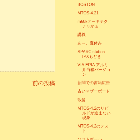
BOSTON
MTOS-4.21
m68kアーキテク
チャかぁ
講義
あ～、夏休み
SPARC station
IPXもどき
VIA EPIA アルミ
弁当箱バージョ
ン
前の投稿
新聞での書籍広告
古いマザーボード
散髪
MTOS-4.2のリビ
ルドが進まない
現象
MTOS-4.2のテス
ト
ソフトボール