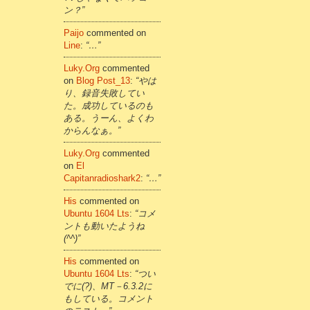
ン？”
Paijo
commented on
Line
:
“…”
Luky.org
commented
on
Blog Post_13
:
“やは
り、録音失敗してい
た。成功しているのも
ある。うーん、よくわ
からんなぁ。”
Luky.org
commented
on
El
Capitanradioshark2
:
“…”
His
commented on
Ubuntu 1604 Lts
:
“コメ
ントも動いたようね
(^^)”
His
commented on
Ubuntu 1604 Lts
:
“つい
でに(?)、MT－6.3.2に
もしている。コメント