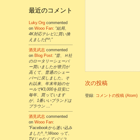
最近のコメント
Luky.org
commented
on
Wooo Fan
:
“結局、
4K対応テレビに買い換
えました(^^;”
酒見武志
commented
on
Blog Post
:
“昔、Ｈ社
のロータリーシェーバ
ー買いましたが替刃が
高くて、普通のシェー
バーに戻しました。そ
次の投稿
れ以来、年末年始のセ
ールで¥3,000を目安に
毎年、買っています
登録:
コメントの投稿 (Atom)
が、1番いいブランドは
ブラウン …”
酒見武志
commented
on
Wooo Fan
:
“Facebookから迷い込み
ました^_^;Wooo って、
TVじゃなくてパソコ