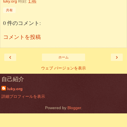
luky.org
時刻:
1:46
共有
0 件のコメント:
コメントを投稿
‹
›
ホーム
ウェブ バージョンを表示
自己紹介
luky.org
詳細プロフィールを表示
Powered by
Blogger
.