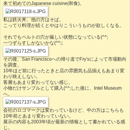
来て初めてのJapanese cuisine(和食)。
私は鉄火丼。他の方はそば。
こってり料理が続くとやはりこういうものが欲しくなる。
それでもベルトの穴が厳しい状態になっている(^^;
一つずらすしかないかな(^^;;
その後、San Franciscoへの帰り道でFry'sによって市場動向
を調査。
10年ほど前に行ったときと店の雰囲気も品揃えもあまり変
わり映えしない。
客層もあまり変わってない感じ。
小物だけサンプルとして購入(^^;した後に、Intel Museum
へ。
会社のロゴマークは変わっているけど、中の方はこちらも
10年前とあまり変わっていない。
展示の内容も2003年頃が最新の情報として書かれている感
じ。